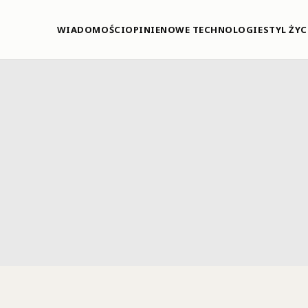
WIADOMOŚCI
OPINIE
NOWE TECHNOLOGIE
STYL ŻYC