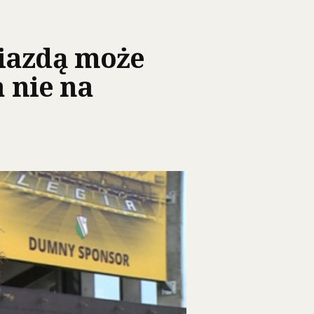
wiazdą może
a nie na