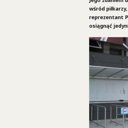
Jego zdaniem u
wśród piłkarzy,
reprezentant P
osiągnąć jedyn