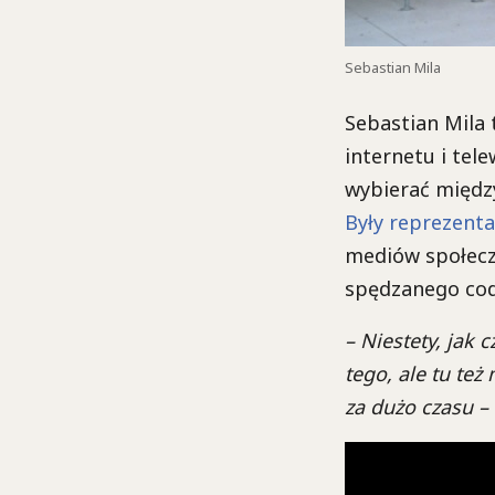
Sebastian Mila
Sebastian Mila t
internetu i tel
wybierać między
Były reprezenta
mediów społeczn
spędzanego codz
– Niestety, jak
tego, ale tu też
za dużo czasu –