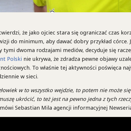
wierdzi, że jako ojciec stara się ograniczać czas kor
ewizji do minimum, aby dawać dobry przykład córce. J
 tymi dwoma rodzajami mediów, decyduje się raczej
nt Polski
nie ukrywa, że zdradza pewne objawy uzal
ościowych. To właśnie tej aktywności poświęca naj
iennie w sieci.
 człowiek w to wszystko wejdzie, to potem nie może si
 muszę ukrócić, to też jest na pewno jedna z tych rzec
mówi Sebastian Mila agencji informacyjnej Newseria 