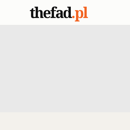
thefad
.pl