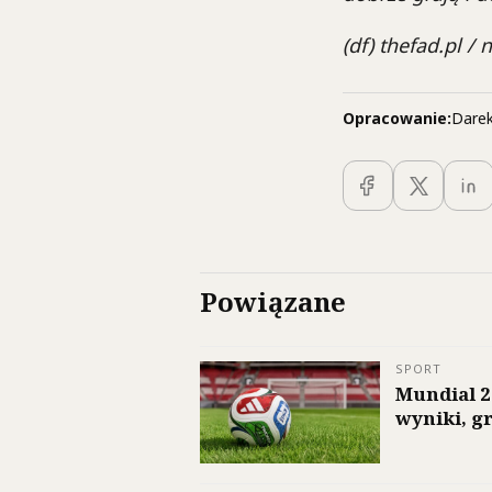
(df) thefad.pl /
Opracowanie:
Darek
Powiązane
SPORT
Mundial 2
wyniki, gr