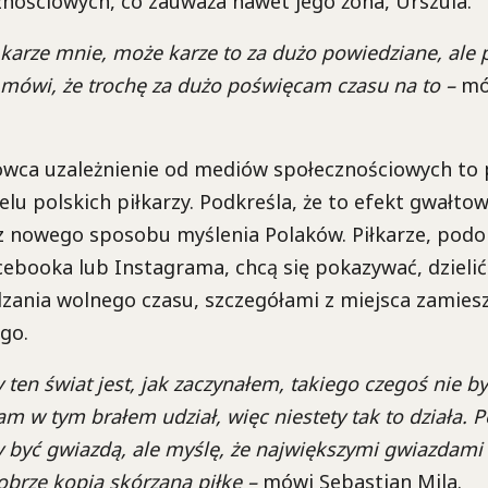
nościowych, co zauważa nawet jego żona, Urszula.
arze mnie, może karze to za dużo powiedziane, ale p
k, mówi, że trochę za dużo poświęcam czasu na to –
mó
wca uzależnienie od mediów społecznościowych to 
elu polskich piłkarzy. Podkreśla, że to efekt gwałt
z nowego sposobu myślenia Polaków. Piłkarze, podob
ebooka lub Instagrama, chcą się pokazywać, dzielić
ania wolnego czasu, szczegółami z miejsca zamiesz
go.
 ten świat jest, jak zaczynałem, takiego czegoś nie by
m w tym brałem udział, więc niestety tak to działa. 
y być gwiazdą, ale myślę, że największymi gwiazdami s
obrze kopią skórzaną piłkę –
mówi Sebastian Mila.