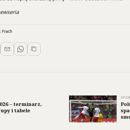
 newseria
 Frach
SPO
026 – terminarz,
Pol
upy i tabele
spa
smu