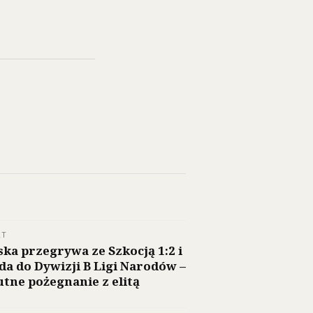
RT
ska przegrywa ze Szkocją 1:2 i
da do Dywizji B Ligi Narodów –
tne pożegnanie z elitą