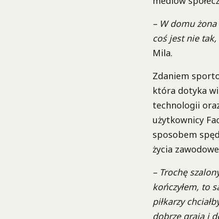
mediów społecz
– W domu żona k
coś jest nie ta
Mila.
Zdaniem sporto
która dotyka wi
technologii ora
użytkownicy Fac
sposobem spędz
życia zawodowe
– Trochę szalony
kończyłem, to sa
piłkarzy chciałb
dobrze grają i d