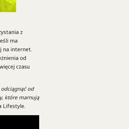
zystania z
eśli ma
 na internet.
eżnienia od
więcej czasu
ę odciągnąć od
zy, które marnują
Lifestyle.