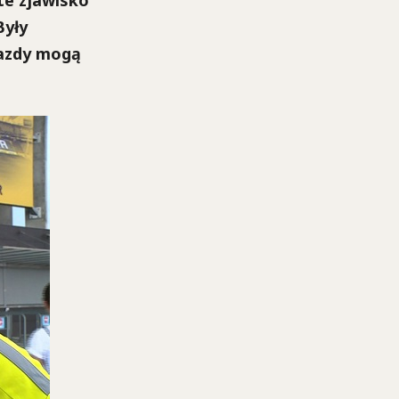
te zjawisko
Były
iazdy mogą