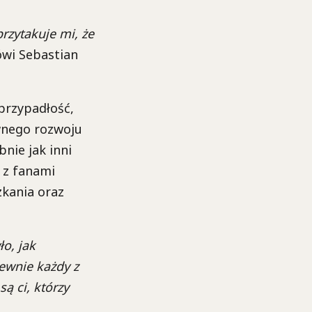
rzytakuje mi, że
wi Sebastian
przypadłość,
ownego rozwoju
nie jak inni
 z fanami
kania oraz
ło, jak
Pewnie każdy z
ą ci, którzy