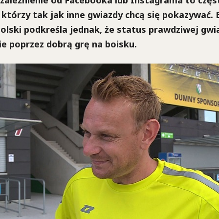
zależnienie od Facebooka lub Instagrama to częs
 którzy tak jak inne gwiazdy chcą się pokazywać. 
olski podkreśla jednak, że status prawdziwej gw
ie poprzez dobrą grę na boisku.