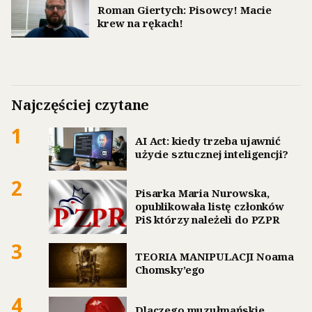
Roman Giertych: Pisowcy! Macie
krew na rękach!
Najczęściej czytane
1
AI Act: kiedy trzeba ujawnić
użycie sztucznej inteligencji?
2
Pisarka Maria Nurowska,
opublikowała listę członków
PiS którzy należeli do PZPR
3
TEORIA MANIPULACJI Noama
Chomsky’ego
4
Dlaczego muzułmańskie