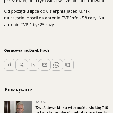
przez RMN, bo o tym widzów TVP nie informowano.
Od początku lipca do 8 sierpnia Jacek Kurski
najczęściej gościł na antenie TVP Info - 58 razy. Na
antenie TVP 1 był 25 razy.
Opracowanie:
Darek Frach
Powiązane
POLSKA
Kwaśniewski: za wierność i służbę PiS
był w stanie płacić niebotyczne kwoty