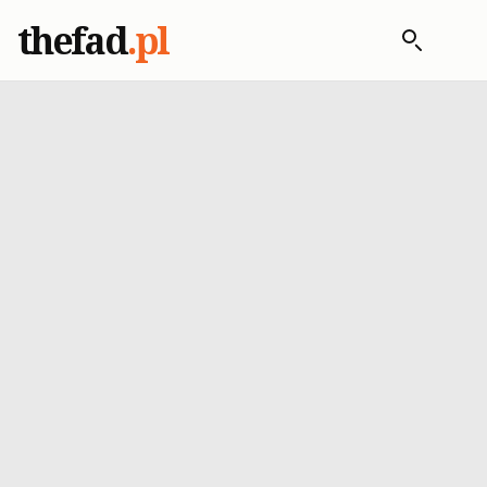
thefad
.pl