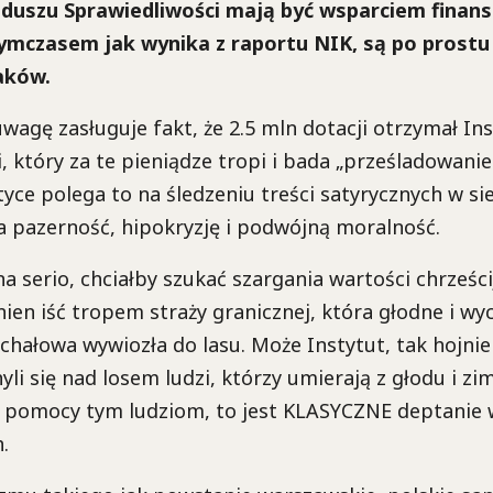
nduszu Sprawiedliwości mają być wsparciem finan
tymczasem jak wynika z raportu NIK, są po pros
aków.
wagę zasługuje fakt, że 2.5 mln dotacji otrzymał I
, który za te pieniądze tropi i bada „prześladowanie
tyce polega to na śledzeniu treści satyrycznych w sie
za pazerność, hipokryzję i podwójną moralność.
 na serio, chciałby szukać szargania wartości chrześc
nien iść tropem straży granicznej, która głodne i wy
chałowa wywiozła do lasu. Może Instytut, tak hojn
yli się nad losem ludzi, którzy umierają z głodu i zi
ak pomocy tym ludziom, to jest KLASYCZNE deptanie 
.