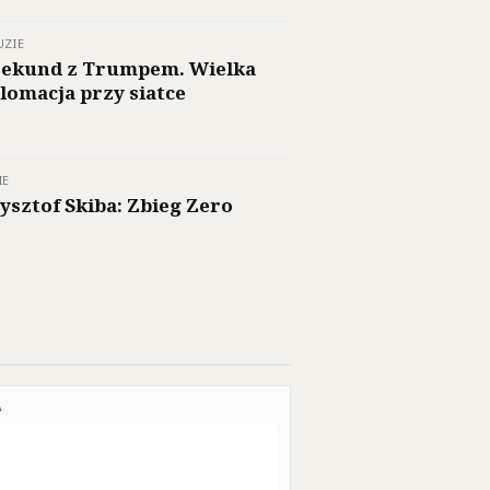
UZIE
sekund z Trumpem. Wielka
lomacja przy siatce
IE
ysztof Skiba: Zbieg Zero
A