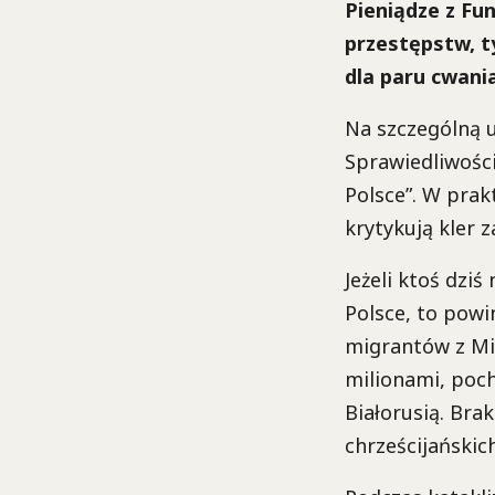
Pieniądze z Fu
przestępstw, 
dla paru cwani
Na szczególną u
Sprawiedliwości
Polsce”. W prak
krytykują kler 
Jeżeli ktoś dziś
Polsce, to powi
migrantów z Mi
milionami, poch
Białorusią. Br
chrześcijańskich