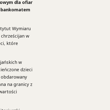
sowym dla ofiar
tu bankomatem
nstytut Wymiaru
 chrześcijan w
ci, które
ijańskich w
cieńczone dzieci
ie obdarowany
mna na granicy z
wartości