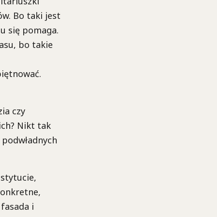
itariuszki
w. Bo taki jest
u się pomaga.
asu, bo takie
piętnować.
ia czy
ch? Nikt tak
y podwładnych
stytucie,
konkretne,
 fasada i