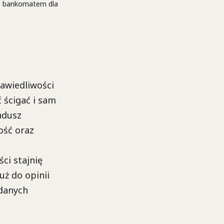
tu bankomatem dla
rawiedliwości
 ścigać i sam
ndusz
ość oraz
ści stajnię
uż do opinii
zdanych