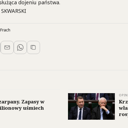
służąca dojeniu państwa.
k SKWARSKI
Frach
OPIN
zarpany. Zapasy w
Krz
milionowy uśmiech
wła
ros