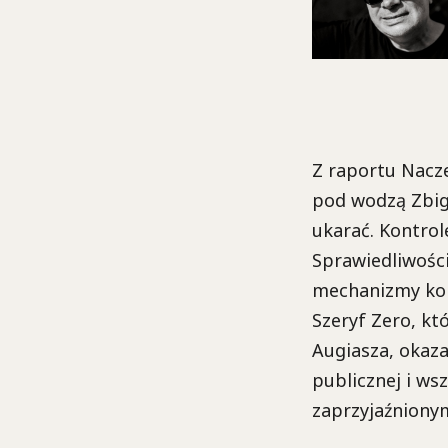
Z raportu Nacze
pod wodzą Zbign
ukarać. Kontrol
Sprawiedliwości
mechanizmy kor
Szeryf Zero, któ
Augiasza, okaza
publicznej i ws
zaprzyjaźniony