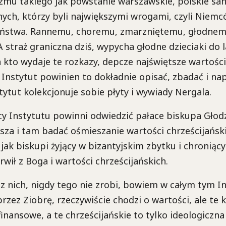
zmu takiego jak powstanie warszawskie, polskie san
ych, którzy byli największymi wrogami, czyli Niemcó
eństwa. Rannemu, choremu, zmarzniętemu, głodnem
A straż graniczna dziś, wypycha głodne dzieciaki do l
 kto wydaje te rozkazy, depcze najświętsze wartości
. Instytut powinien to dokładnie opisać, zbadać i na
tut kolekcjonuje sobie płyty i wywiady Nergala.
y Instytutu powinni odwiedzić pałace biskupa Głodz
sza i tam badać ośmieszanie wartości chrześcijański
ak biskupi żyjący w bizantyjskim zbytku i chroniąc
drwił z Boga i wartości chrześcijańskich.
 z nich, nigdy tego nie zrobi, bowiem w całym tym In
zez Ziobrę, rzeczywiście chodzi o wartości, ale te 
inansowe, a te chrześcijańskie to tylko ideologiczna