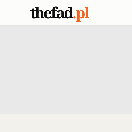
thefad
.pl