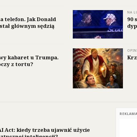
NA L
a telefon. Jak Donald
90 
stał głównym sędzią
dyp
OPIN
wy kabaret u Trumpa.
Krz
czy z tortu?
REKLAM
AI Act: kiedy trzeba ujawnić użycie
sztucznej inteligencji?