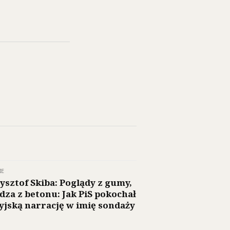
IE
ysztof Skiba: Poglądy z gumy,
dza z betonu: Jak PiS pokochał
yjską narrację w imię sondaży