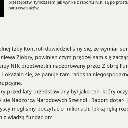
przestępstw, tymczasem jak wynika z raportu NIK, są po pros
paru cwaniaków.
lnej Izby Kontroli dowiedzieliśmy się, że wymiar sp
iewa Ziobry, powinien czym prędzej sam się zacząć
erzy NIK prześwietlili nadzorowany przez Ziobrę Fu
 i okazało się, że panuje tam radosna niegospodarn
upcyjne.
ry przed laty przedstawiany był jako ten, który oczy
ł się Nadzorcą Narodowych Szwindli. Raport dotarł j
zyscy mogliśmy poczytać o milionach, lekką ręką ro
m z władzą fundacjom.