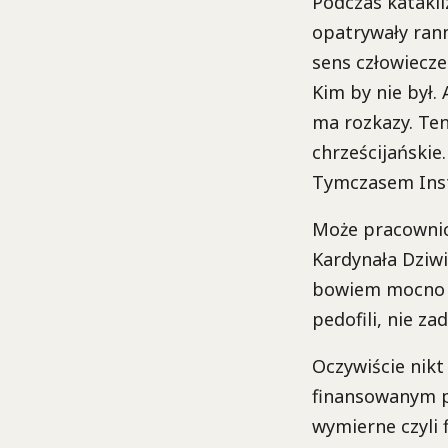
Podczas katakli
opatrywały rann
sens człowiecz
Kim by nie był. 
ma rozkazy. Ten
chrześcijańskie
Tymczasem Insty
Może pracownic
Kardynała Dziwi
bowiem mocno j
pedofili, nie za
Oczywiście nikt
finansowanym pr
wymierne czyli f