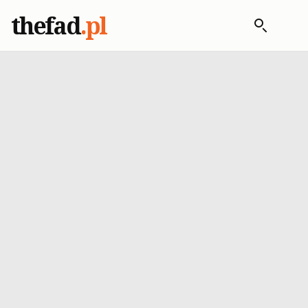
thefad
.pl