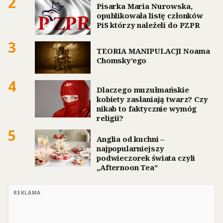
2
Pisarka Maria Nurowska,
opublikowała listę członków
PiS którzy należeli do PZPR
3
TEORIA MANIPULACJI Noama
Chomsky’ego
4
Dlaczego muzułmańskie
kobiety zasłaniają twarz? Czy
nikab to faktycznie wymóg
religii?
5
Anglia od kuchni –
najpopularniejszy
podwieczorek świata czyli
„Afternoon Tea”
REKLAMA