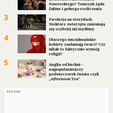
Nawrockiego? Tomczyk żąda
faktur i pełnego rozliczenia
3
Ewolucja na sterydach.
Niektóre zwierzęta zmieniają
się szybciej niż myślimy
4
Dlaczego muzułmańskie
kobiety zasłaniają twarz? Czy
nikab to faktycznie wymóg
religii?
5
Anglia od kuchni –
najpopularniejszy
podwieczorek świata czyli
„Afternoon Tea”
REKLAMA