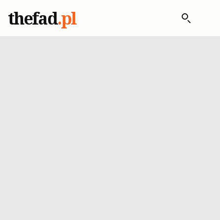
thefad
.pl