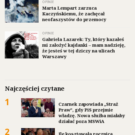
OPINIE
Marta Lempart zarzuca
Kaczyńskiemu, że zachęcał
neofaszystów do przemocy
OPINIE
Gabriela Lazarek: Ty, który kazałeś
mi założyć kajdanki – mam nadzieję,
że jesteś w tej dziczy na ulicach
Warszawy
Najczęściej czytane
1
Czarnek zapowiada „Straż
Praw”, gdy PiS przejmie
władzę. Nowa służba miałaby
działać poza MSWiA
2
Ile kosztowała rocznica