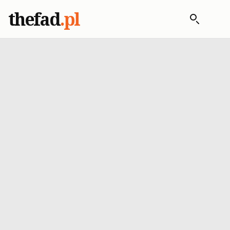
thefad
.pl