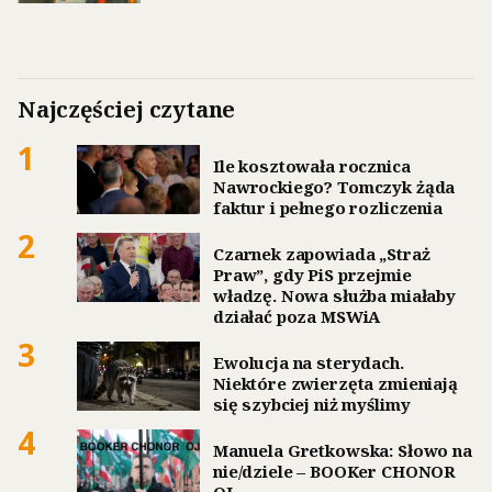
Najczęściej czytane
1
Ile kosztowała rocznica
Nawrockiego? Tomczyk żąda
faktur i pełnego rozliczenia
2
Czarnek zapowiada „Straż
Praw”, gdy PiS przejmie
władzę. Nowa służba miałaby
działać poza MSWiA
3
Ewolucja na sterydach.
Niektóre zwierzęta zmieniają
się szybciej niż myślimy
4
Manuela Gretkowska: Słowo na
nie/dziele – BOOKer CHONOR
OJ