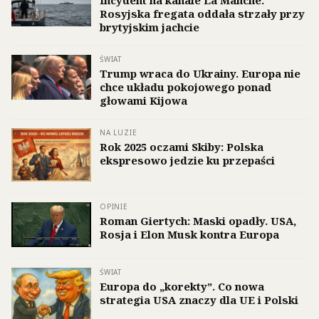
Incydent na kanale La Manche.
Rosyjska fregata oddała strzały przy
brytyjskim jachcie
ŚWIAT
Trump wraca do Ukrainy. Europa nie
chce układu pokojowego ponad
głowami Kijowa
NA LUZIE
Rok 2025 oczami Skiby: Polska
ekspresowo jedzie ku przepaści
OPINIE
Roman Giertych: Maski opadły. USA,
Rosja i Elon Musk kontra Europa
ŚWIAT
Europa do „korekty”. Co nowa
strategia USA znaczy dla UE i Polski