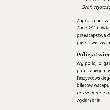
Broń czystośc
Zaproszeni z za
Code 291 nawiąz
przestępstwa d
piersiowej wyt
Policja twier
Wg policji orga
publicznego na
faszystowskiego
biletów wstępu s
przeznaczone na
wydarzenia.