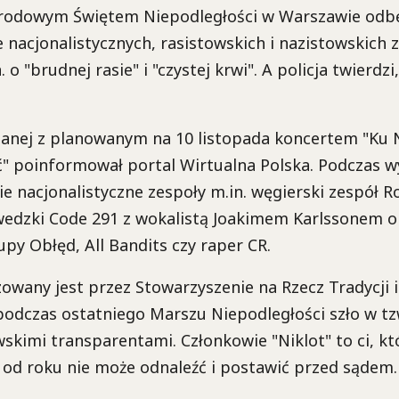
rodowym Świętem Niepodległości w Warszawie odbę
e nacjonalistycznych, rasistowskich i nazistowskich 
 o "brudnej rasie" i "czystej krwi". A policja twierdzi
zanej z planowanym na 10 listopada koncertem "Ku 
ć" poinformował portal Wirtualna Polska. Podczas w
ie nacjonalistyczne zespoły m.in. węgierski zespół 
wedzki Code 291 z wokalistą Joakimem Karlssonem or
upy Obłęd, All Bandits czy raper CR.
owany jest przez Stowarzyszenie na Rzecz Tradycji i
 podczas ostatniego Marszu Niepodległości szło w t
wskimi transparentami. Członkowie "Niklot" to ci, któ
a od roku nie może odnaleźć i postawić przed sądem.