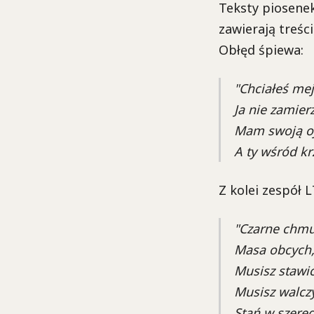
Teksty piosenek
zawierają treśc
Obłęd śpiewa:
"Chciałeś mej
Ja nie zamier
Mam swoją ojc
A ty wśród kr
Z kolei zespół 
"Czarne chmu
Masa obcych,
Musisz stawić
Musisz walczy
Stań w szereg