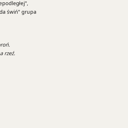
epodległej",
nda świń" grupa
broń.
 rzeź.