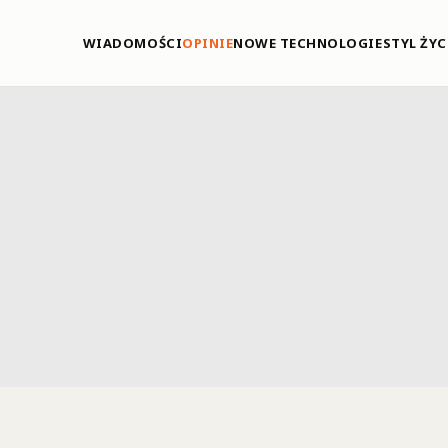
WIADOMOŚCI
OPINIE
NOWE TECHNOLOGIE
STYL ŻYC