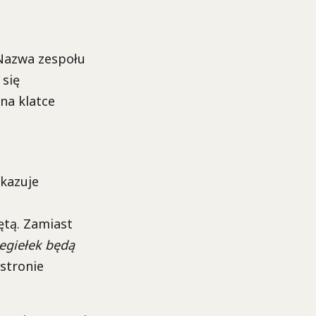
 Nazwa zespołu
 się
na klatce
akazuje
ętą. Zamiast
cegiełek będą
stronie