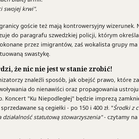
i swojej krwi".
granicy goście też mają kontrowersyjny wizerunek.
uje do paragrafu szwedzkiej policji, którym określa
okonane przez imigrantów, zaś wokalista grupy ma 
atuowaną swastykę.
dzi, że nic nie jest w stanie zrobić!
nizatorzy znaleźli sposób, jak obejść prawo, które z
woływania do nienawiści oraz propagowania ustroju
. Koncert "Ku Niepodległej" będzie imprezą zamkni
przedawane są cegiełki - po 150 i 400 zł. "
Środki z 
 działalność statutową stowarzyszenia"
- czytamy na 