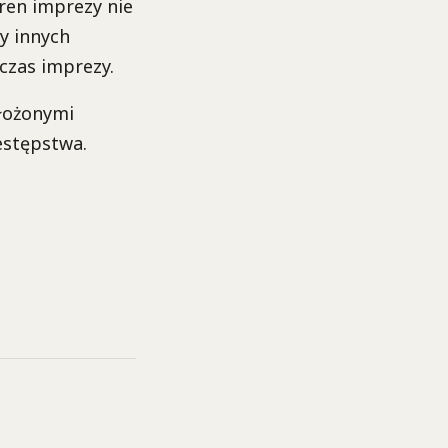
eren imprezy nie
y innych
czas imprezy.
ałożonymi
estępstwa.