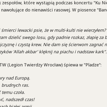
 zespołów, które wystąpią podczas koncertu "Ku Ni
i nawołujące do nienawiści rasowej. W piosence "Ba
 śmierci lewacki psie, że w multi-kulti nie wierzyłem?
zam dzielić swego losu, gdy padnie rozkaz, złapię za 
zyznę i czystą krew. Nie dam się ścierwom zagnać na
zyków 'Allah akbar' klęknij na piachu i nadstaw kark".
LTW (Legion Twierdzy Wrocław) śpiewa w "Pladze":
ry nad Europą.
 brudnych ras.
 temu czoła.
ć, nadszedł czas!
ach białej armii.