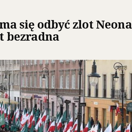
a się odbyć zlot Neonaz
st bezradna