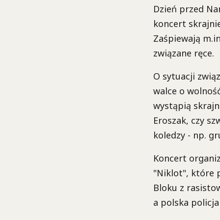
Dzień przed Na
koncert skrajni
Zaśpiewają m.in.
związane ręce.
O sytuacji zwią
walce o wolnoś
wystąpią skrajn
Eroszak, czy sz
koledzy - np. gr
Koncert organiz
"Niklot", które
Bloku z rasisto
a polska policj