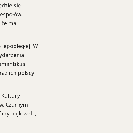
dzie się
zespołów.
, że ma
Niepodległej. W
ydarzenia
Romantikus
az ich polscy
 Kultury
zw. Czarnym
rzy hajlowali ,