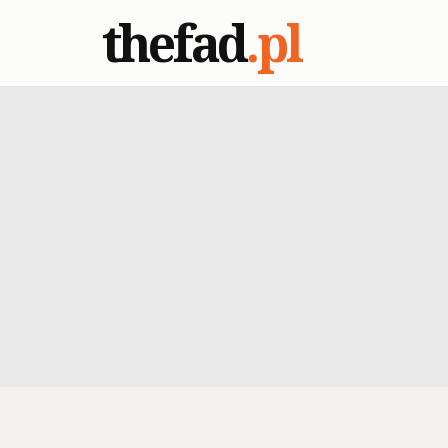
thefad
.pl