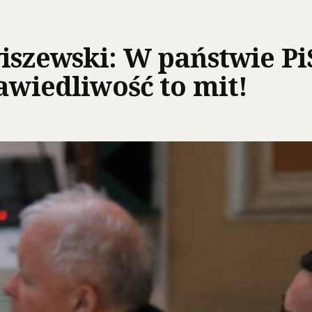
iszewski: W państwie PiS
awiedliwość to mit!