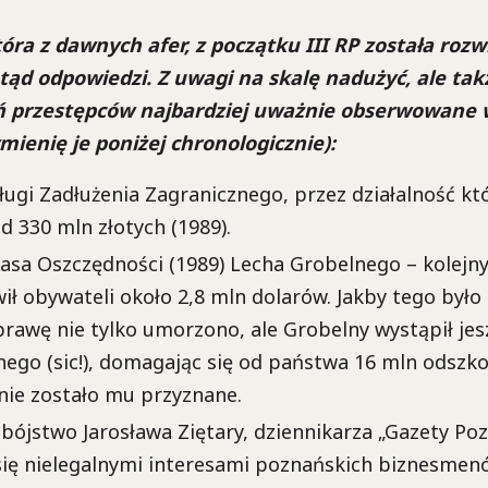
tóra z dawnych afer, z początku III RP została rozw
otąd odpowiedzi. Z uwagi na skalę nadużyć, ale ta
ń przestępców najbardziej uważnie obserwowane 
ienię je poniżej chronologicznie):
ugi Zadłużenia Zagranicznego, przez działalność k
d 330 mln złotych (1989).
asa Oszczędności (1989) Lecha Grobelnego – kolejny
ił obywateli około 2,8 mln dolarów. Jakby tego było
awę nie tylko umorzono, ale Grobelny wystąpił jesz
go (sic!), domagając się od państwa 16 mln odszk
 nie zostało mu przyznane.
abójstwo Jarosława Ziętary, dziennikarza „Gazety Poz
się nielegalnymi interesami poznańskich biznesmenó