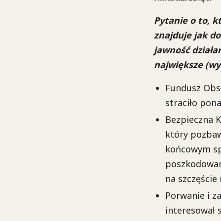
Pytanie o to, k
znajduje jak d
jawność działa
największe (wym
Fundusz Obsł
straciło pona
Bezpieczna K
który pozbaw
końcowym spr
poszkodowane
na szczęście
Porwanie i z
interesował 