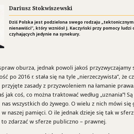
Dariusz Stokwiszewski
Dziś Polska jest podzielona swego rodzaju „tektoniczny
nienawiści”, który wzniósł J. Kaczyński przy pomocy ludzi
czyhających jedynie na synekury.
spraw oburza, jednak powoli jakoś przyzwyczajamy s
ść po 2016 r. stała się na tyle „nierzeczywista”, że 
e przyjęte zasady z przyzwoleniem na łamanie praw
aś jak coś, co można traktować według „uznania”! Są 
 nas wszystkich do żywego. O wielu z nich mówi się g
 w naszej pamięci. O ile jednak dzieje się tak w sfer
 to zdarzać w sferze publiczno – prawnej.