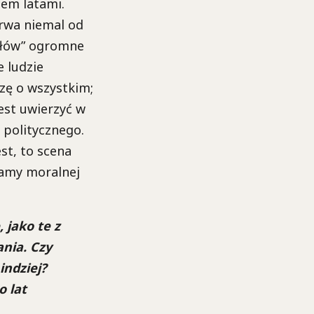
em latami.
trwa niemal od
iołów” ogromne
e ludzie
zę o wszystkim;
jest uwierzyć w
 politycznego.
est, to scena
gamy moralnej
 jako te z
ania. Czy
indziej?
o lat