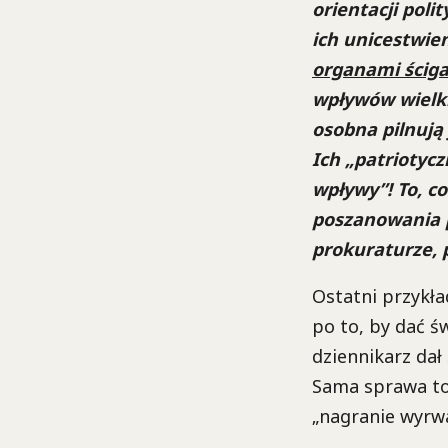
orientacji poli
ich unicestwien
organami ściga
wpływów wielkic
osobna pilnują
Ich „patriotyczn
wpływy”! To, co
poszanowania p
prokuraturze, p
Ostatni przykła
po to, by dać ś
dziennikarz dał
Sama sprawa toc
„nagranie wyrw