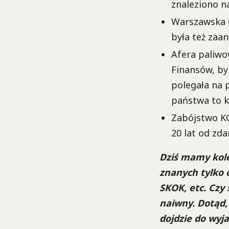
znaleziono n
Warszawska 
była też zaa
Afera paliwo
Finansów, byl
polegała na 
państwa to k
Zabójstwo KG
20 lat od zda
Dziś mamy kole
znanych tylko 
SKOK, etc. Czy 
naiwny. Dotąd, 
dojdzie do wyja