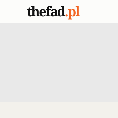
thefad
.pl