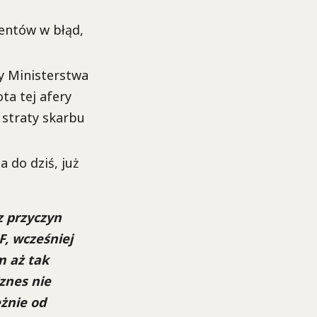
entów w błąd,
cy Ministerstwa
ota tej afery
 straty skarbu
 do dziś, już
z przyczyn
, wcześniej
m aż tak
iznes nie
eżnie od