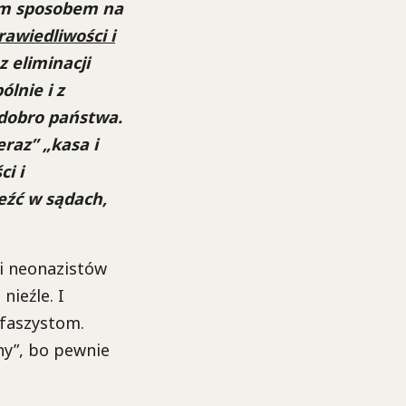
ynym sposobem na
wiedliwości i
 eliminacji
ólnie i z
 dobro państwa.
eraz” „kasa i
ci i
eźć w sądach,
gi neonazistów
nieźle. I
ofaszystom.
ny”, bo pewnie