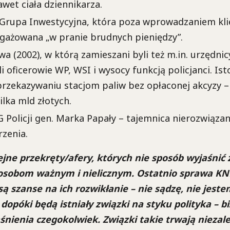
awet ciała dziennikarza.
Grupa Inwestycyjna, która poza wprowadzaniem kli
ngażowana „w pranie brudnych pieniędzy”.
wa (2002), w którą zamieszani byli też m.in. urzędni
i oficerowie WP, WSI i wysocy funkcją policjanci. Ist
przekazywaniu stacjom paliw bez opłaconej akcyzy –
ilka mld złotych.
 Policji gen. Marka Papały – tajemnica nierozwiązana
rzenia.
jne przekręty/afery, których nie sposób wyjaśnić 
osobom ważnym i nielicznym. Ostatnio sprawa KNF
są szanse na ich rozwikłanie – nie sądzę, nie jeste
dopóki będą istniały związki na styku polityka – b
śnienia czegokolwiek. Związki takie trwają niezal