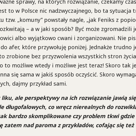
ażne sprawy, na których rozwiązanie, czekamy czas
est to w Polsce nic nadzwyczajnego, bo ta sytuacja 
ku tzw. „komuny” powstały nagle, „jak Feniks z pop
rozkwitają – a w jaki sposób? Być może zgromadzili j
wici albo wyjątkowo cwani i zorganizowani. Nie pis
 do afer, które przywołuję poniżej. Jednakże trudno 
 to zrobione bez przyzwolenia wszystkich stron życia
o to możliwe wtedy i możliwe jest teraz! Skoro tak j
inna się sama w jakiś sposób oczyścić. Skoro wyma
nych, dajmy przykład sami.
iku, ale perspektywy na ich rozwiązanie jawią się,
le długofalowych, co wręcz nierealnych do rozwikł
 tak bardzo skomplikowane czy problem tkwi gdzie 
 zatem nad paroma z przykładów, cofając się też 