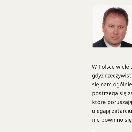
W Polsce wiele 
gdyż rzeczywisto
się nam ogólni
postrzega się z
które poruszają
ulegają zatarciu
nie powinno się