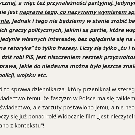
tycznej, a więc też przynależności partyjnej. Jed
ie jest
naprawa tego, co nazywamy wymiarem spra
nia.
Jednak i tego nie będziemy w stanie zrobić bez
h graczy politycznych, jakimi są partie, które wsp
 jedynie własnych interesów, bez oglądania się na
a retoryka” to tylko frazesy. Liczy się tylko „tu i t
 dziś robi PiS, jest niszczeniem resztek przyzwoitoś
rawa, jakie do niedawna można było jeszcze znal
olicji, wojsku etc.
d to sprawa dziennikarza, który przeniknął w szere
wiadectwo temu, że faszyzm w Polsce ma się całkiem 
 świadectwo, ale zarzuty postawiono jemu, a nie ne
zy się już ponad rok! Widocznie film „jest nieczytel
ano z kontekstu”!