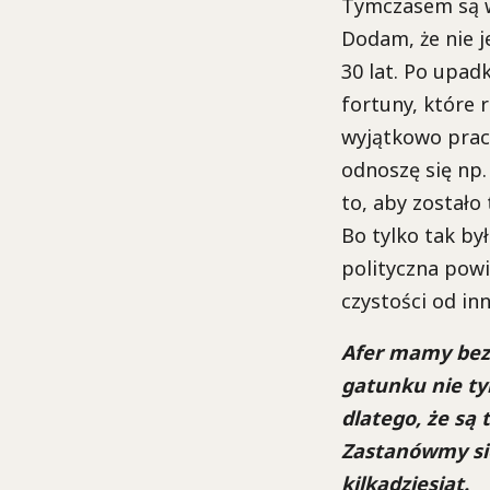
Tymczasem są w
Dodam, że nie j
30 lat. Po upad
fortuny, które 
wyjątkowo praco
odnoszę się np.
to, aby zostało
Bo tylko tak był
polityczna pow
czystości od in
Afer mamy bez l
gatunku nie ty
dlatego, że są
Zastanówmy się
kilkadziesiąt.