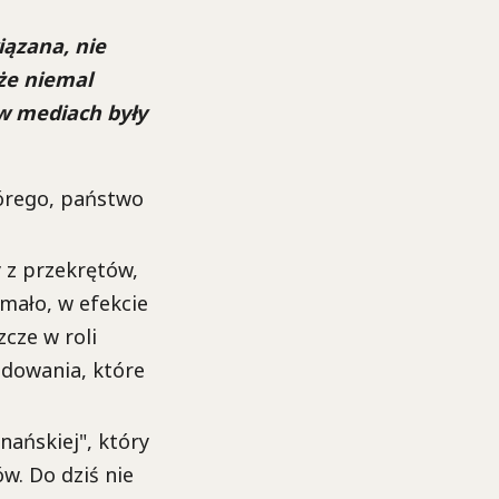
iązana, nie
kże niemal
w mediach były
tórego, państwo
 z przekrętów,
 mało, w efekcie
cze w roli
odowania, które
nańskiej", który
w. Do dziś nie