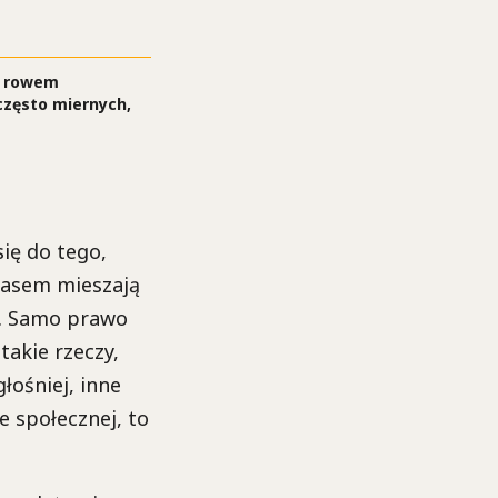
m rowem
 często miernych,
ię do tego,
czasem mieszają
a. Samo prawo
takie rzeczy,
łośniej, inne
ze społecznej, to