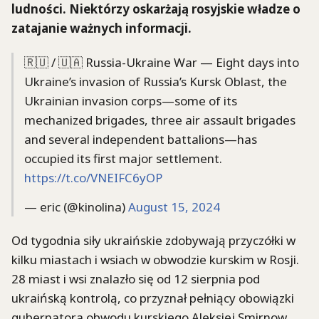
ludności. Niektórzy oskarżają rosyjskie władze o
zatajanie ważnych informacji.
🇷🇺 / 🇺🇦 Russia-Ukraine War — Eight days into
Ukraine’s invasion of Russia’s Kursk Oblast, the
Ukrainian invasion corps—some of its
mechanized brigades, three air assault brigades
and several independent battalions—has
occupied its first major settlement.
https://t.co/VNEIFC6yOP
— eric (@kinolina)
August 15, 2024
Od tygodnia siły ukraińskie zdobywają przyczółki w
kilku miastach i wsiach w obwodzie kurskim w Rosji.
28 miast i wsi znalazło się od 12 sierpnia pod
ukraińską kontrolą, co przyznał pełniący obowiązki
gubernatora obwodu kurskiego Aleksiej Smirnow