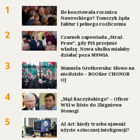
1
Ile kosztowała rocznica
Nawrockiego? Tomczyk żąda
faktur i pełnego rozliczenia
2
Czarnek zapowiada „Straż
Praw”, gdy PiS przejmie
władzę. Nowa służba miałaby
działać poza MSWiA
3
Manuela Gretkowska: Słowo na
nie/dziele – BOOKer CHONOR
OJ
4
„Mąż Kaczyńskiego” – Oficer
WSI w liście do Zbigniewa
Stonogi
5
AI Act: kiedy trzeba ujawnić
użycie sztucznej inteligencji?