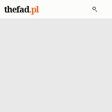
thefad
.pl