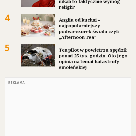
nikab to faktycznie wymóg
religii?
4
Anglia od kuchni –
najpopularniejszy
podwieczorek świata czyli
„Afternoon Tea”
5
Ten pilot w powietrzu spędził
ponad 25 tys. godzin. Oto jego
opinia na temat katastrofy
smoleńskiej
REKLAMA