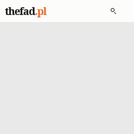
thefad
.pl