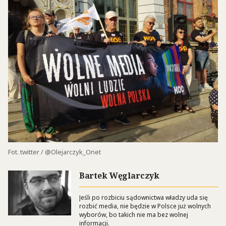
Fot. twitter / @Olejarczyk_Onet
Bartek Węglarczyk
Jeśli po rozbiciu sądownictwa władzy uda się
rozbić media, nie będzie w Polsce już wolnych
wyborów, bo takich nie ma bez wolnej
informacji.