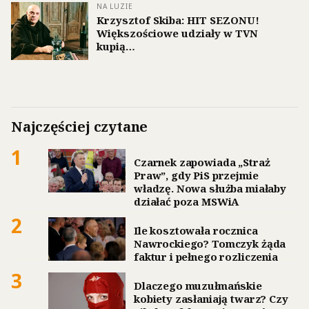
NA LUZIE
Krzysztof Skiba: HIT SEZONU!
Większościowe udziały w TVN
kupią…
Najczęściej czytane
1
Czarnek zapowiada „Straż
Praw”, gdy PiS przejmie
władzę. Nowa służba miałaby
działać poza MSWiA
2
Ile kosztowała rocznica
Nawrockiego? Tomczyk żąda
faktur i pełnego rozliczenia
3
Dlaczego muzułmańskie
kobiety zasłaniają twarz? Czy