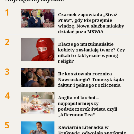
1
Czarnek zapowiada „Straż
Praw”, gdy PiS przejmie
władzę. Nowa służba miałaby
działać poza MSWiA
2
Dlaczego muzułmańskie
kobiety zasłaniają twarz? Czy
nikab to faktycznie wymóg
religii?
3
Ile kosztowała rocznica
Nawrockiego? Tomczyk żąda
faktur i pełnego rozliczenia
4
Anglia od kuchni –
najpopularniejszy
podwieczorek świata czyli
„Afternoon Tea”
5
Kawiarnia Literacka w
Krakowie, odwołała spotkanie