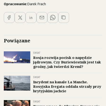
Opracowanie:
Darek Frach
Powiązane
ŚWIAT
Rosja rozwija pocisk o napędzie
jądrowym. Czy Buriewiestnik jest tak
groźny, jak twierdzi Kreml?
ŚWIAT
Incydent na kanale La Manche.
Rosyjska fregata oddała strzały przy
brytyjskim jachcie
ŚWIAT