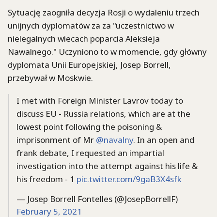
Sytuację zaogniła decyzja Rosji o wydaleniu trzech
unijnych dyplomatów za za "uczestnictwo w
nielegalnych wiecach poparcia Aleksieja
Nawalnego." Uczyniono to w momencie, gdy główny
dyplomata Unii Europejskiej, Josep Borrell,
przebywał w Moskwie.
I met with Foreign Minister Lavrov today to
discuss EU - Russia relations, which are at the
lowest point following the poisoning &
imprisonment of Mr
@navalny
. In an open and
frank debate, I requested an impartial
investigation into the attempt against his life &
his freedom - 1
pic.twitter.com/9gaB3X4sfk
— Josep Borrell Fontelles (@JosepBorrellF)
February 5, 2021