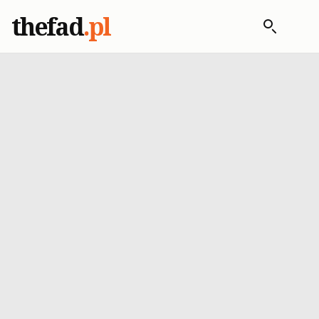
thefad
.pl