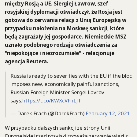
między Rosją a UE. Siergiej Ławrow, szef
rosyjskiej dyplomacji oświadczył, że Rosja jest
gotowa do zerwania relacji z Unią Europejską w
przypadku nałożenia na Moskwę sankcji, które
będą zagrażały jej gospodarce. Niemieckie MSZ
uznało podobnego rodzaju oświadczenia za
"niepokojące i niezrozumiałe" - relacjonuje
agencja Reutera.
Russia is ready to sever ties with the EU if the bloc
imposes new, economically painful sanctions,
Russian Foreign Minister Sergei Lavrov
says.
https://t.co/KWXcVFnLJT
— Darek Frach (@DarekFrach)
February 12, 2021
W przypadku dalszych sankcji ze strony Unii
Europejskiej rząd rosyjski rozważa zerwanie więzi z