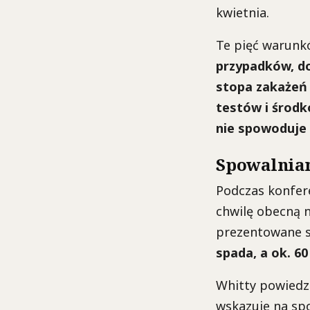
kwietnia.
Te pięć warunk
przypadków, do
stopa zakażeń 
testów i środk
nie spowoduje 
Spowalnian
Podczas konfere
chwilę obecną n
prezentowane st
spada, a ok. 60
Whitty powiedzi
wskazuje na spo