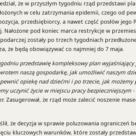
edział, że w przyszłym tygodniu rząd przedstawi pl
ałożonych w celu zatrzymania epidemii, czego od pe
ozycja, przedsiębiorcy, a nawet część posłów jego P
 Nałożone pod koniec marca restrykcje w przemiesz
spodarczej zostały po trzech tygodniach przedłużon
za, że będą obowiązywać co najmniej do 7 maja.
tygodniu przedstawię kompleksowy plan wyjaśniający
wrotem naszą gospodarkę, jak umożliwić naszym dzi
zapewnić opiekę nad dziećmi i po trzecie, jak możem
emy uczynić życie w miejscu pracy bezpieczniejszym -
er. Zasugerował, że rząd może zalecić noszenie mas
lił, że decyzja w sprawie poluzowania ograniczeń bę
ięciu kluczowych warunków, które zostały przedsta