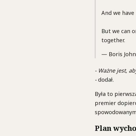
And we have 
But we can on
together.
— Boris Joh
- Ważne jest, ab
-
dodał.
Była to pierwsz
premier dopiero
spowodowanym z
Plan wycho