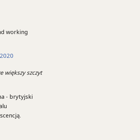
and working
 2020
ze większy szczyt
 - brytyjski
alu
cencją.