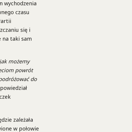
an wychodzenia
wnego czasu
artii
czaniu się i
e na taki sam
 jak możemy
eciom powrót
y podróżować do
powiedział
eczek
dzie zależała
wione w połowie