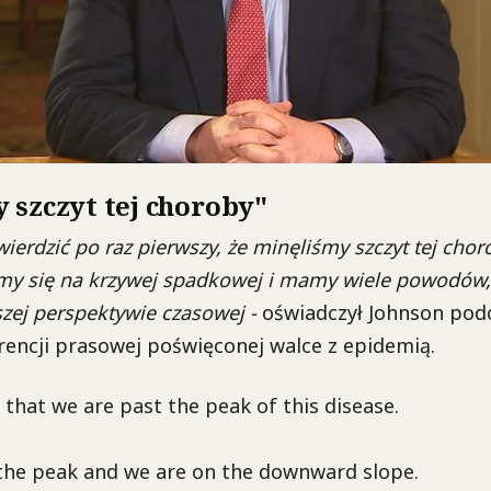
 szczyt tej choroby"
ierdzić po raz pierwszy, że minęliśmy szczyt tej cho
emy się na krzywej spadkowej i mamy wiele powodów,
szej perspektywie czasowej -
oświadczył Johnson pod
encji prasowej poświęconej walce z epidemią.
 that we are past the peak of this disease.
the peak and we are on the downward slope.