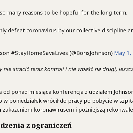
so many reasons to be hopeful for the long term.
ly defeat coronavirus by our collective discipline 
nson #StayHomeSaveLives (@BorisJohnson)
May 1,
y nie stracić teraz kontroli i nie wpaść na drugi, jeszc
a od ponad miesiąca konferencja z udziałem Johnsona
 w poniedziałek wrócił do pracy po pobycie w szpit
akażeniem koronawirusem i późniejszą rekonwales
dzenia z ograniczeń