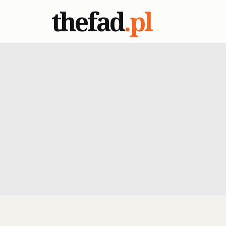
thefad
.pl