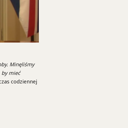
roby. Minęliśmy
 by mieć
czas codziennej