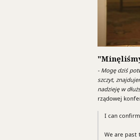
"Minęliśmy
- Mogę dziś potw
szczyt, znajduj
nadzieję w dłuż
rządowej konfer
I can confirm
We are past 