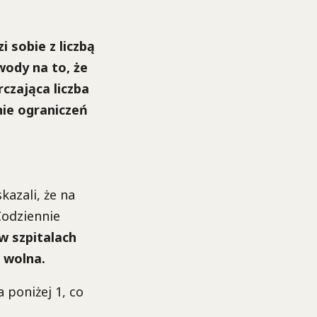
 sobie z liczbą
wody na to, że
czająca liczba
ie ograniczeń
kazali, że na
Codziennie
w szpitalach
t wolna.
 poniżej 1, co