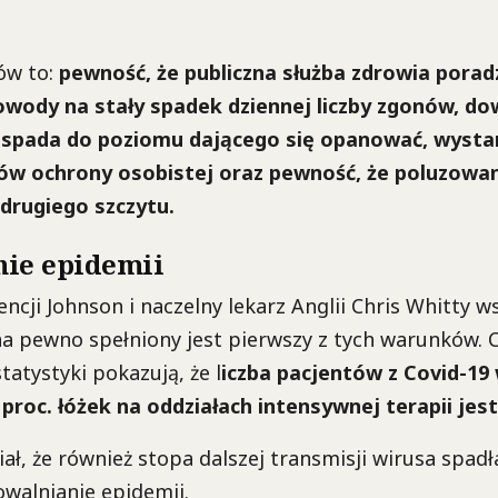
ów to:
pewność, że publiczna służba zdrowia poradzi
wody na stały spadek dziennej liczby zgonów, do
spada do poziomu dającego się opanować, wystar
ów ochrony osobistej oraz pewność, że poluzowan
drugiego szczytu.
ie epidemii
ncji Johnson i naczelny lekarz Anglii Chris Whitty ws
a pewno spełniony jest pierwszy z tych warunków. 
atystyki pokazują, że l
iczba pacjentów z Covid-19 
 proc. łóżek na oddziałach intensywnej terapii jes
ał, że również stopa dalszej transmisji wirusa spadła
walnianie epidemii.