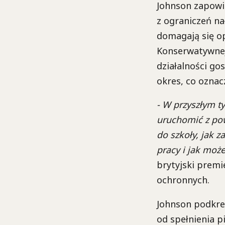
Johnson zapowi
z ograniczeń n
domagają się op
Konserwatywnej.
działalności go
okres, co oznac
- W przyszłym 
uruchomić z po
do szkoły, jak 
pracy i jak moż
brytyjski premi
ochronnych.
Johnson podkreś
od spełnienia p