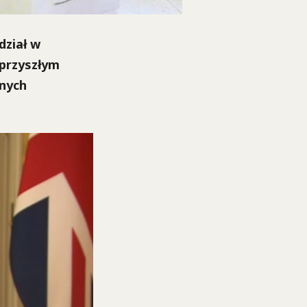
dział w
 przyszłym
onych