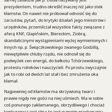
prezydentem, trudno określić inaczej niż jako stek
kłamstw. On nawet nie próbował odnosić się do
zarzutów, pytań, do krytyki działań jego ministrów i
urzędników, przemilczał wszystkie fakty związane z
aferą KNF, Glapińskim, Biereckim, Ziobrą,
skandalicznymi wystąpieniami wyżej wymienionych i
innych np. p. Świączkowskiego zwanego Godzillą,
niewątpliwie chluby rządu, nie odnosił się do
podwyżek cen energii, do bełkotu Tchórzewskiego,
protestu rolników i nauczycieli. Po prostu zwyczajnie
jak to robi od dwóch lat stał i bez zmrużenia oka
kłamał.
Najpewniej od kłamstw ma skrzywioną twarz i
prawie nigdy nie gości na niej uśmiech. Ma w sobie
coś ponurego zakłamanego, obrzydliwego i chociaż
konkurencja jest silna to jest w moim przekonaniu