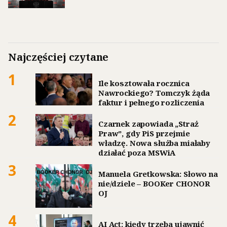
Najczęściej czytane
1
Ile kosztowała rocznica
Nawrockiego? Tomczyk żąda
faktur i pełnego rozliczenia
2
Czarnek zapowiada „Straż
Praw”, gdy PiS przejmie
władzę. Nowa służba miałaby
działać poza MSWiA
3
Manuela Gretkowska: Słowo na
nie/dziele – BOOKer CHONOR
OJ
4
AI Act: kiedy trzeba ujawnić