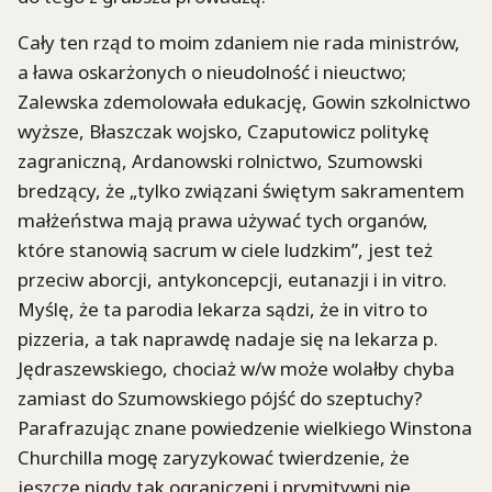
Cały ten rząd to moim zdaniem nie rada ministrów,
a ława oskarżonych o nieudolność i nieuctwo;
Zalewska zdemolowała edukację, Gowin szkolnictwo
wyższe, Błaszczak wojsko, Czaputowicz politykę
zagraniczną, Ardanowski rolnictwo, Szumowski
bredzący, że „tylko związani świętym sakramentem
małżeństwa mają prawa używać tych organów,
które stanowią sacrum w ciele ludzkim”, jest też
przeciw aborcji, antykoncepcji, eutanazji i in vitro.
Myślę, że ta parodia lekarza sądzi, że in vitro to
pizzeria, a tak naprawdę nadaje się na lekarza p.
Jędraszewskiego, chociaż w/w może wolałby chyba
zamiast do Szumowskiego pójść do szeptuchy?
Parafrazując znane powiedzenie wielkiego Winstona
Churchilla mogę zaryzykować twierdzenie, że
jeszcze nigdy tak ograniczeni i prymitywni nie