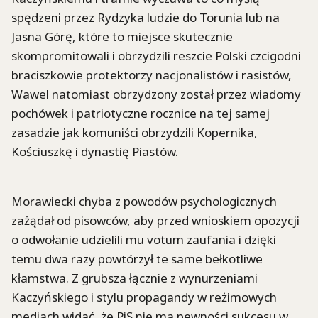
spędzeni przez Rydzyka ludzie do Torunia lub na
Jasna Górę, które to miejsce skutecznie
skompromitowali i obrzydzili reszcie Polski czcigodni
braciszkowie protektorzy nacjonalistów i rasistów,
Wawel natomiast obrzydzony został przez wiadomy
pochówek i patriotyczne rocznice na tej samej
zasadzie jak komuniści obrzydzili Kopernika,
Kościuszkę i dynastię Piastów.
Morawiecki chyba z powodów psychologicznych
zażądał od pisowców, aby przed wnioskiem opozycji
o odwołanie udzielili mu votum zaufania i dzięki
temu dwa razy powtórzył te same bełkotliwe
kłamstwa. Z grubsza łącznie z wynurzeniami
Kaczyńskiego i stylu propagandy w reżimowych
mediach widać, że PiS nie ma pewności sukcesu w