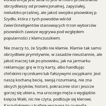
obrzydliwszy od prowincjonalnej, zapyziałej,
nieludzko przaśnej, ale jakoś swojsko pisowskiej p.
Szydło, która z tych powodów wśród
ćwierćinteligentów stanowiących trzon wyborców
pisowskich zawsze wygrywa pod względem
popularności z kłamczuszkiem.
Nie znaczy to, że Szydło nie kłamie. Kłamie tak samo
obrzydliwie prymitywnie, w zasadzie nieustannie, ale
jakoś inaczej tak po pisowsku, jak na jarmarku
reklamując grę w trzy karty, albo handlując
chińskimi ręcznikami lub fałszywymi oscypkami. Jest
naszą kochaną becią, swoją rozumianą, nie zna
obcych języków, historii, pokracznie stoi i jeszcze
gorzej się ubiera, ma uroczego męża o wyglądzie
księcia Walii, nic nie czyta, podlizuje się klerowi,
Kaczyńskiemu i trafnie wyczuwa to co myślą