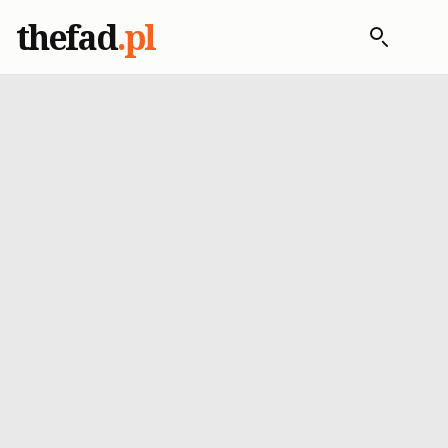
thefad
.pl