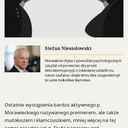
Stefan Niesiołowski
Morawiecki chyba z powodów psychologicznych
zażądał od pisowców, aby przed
wnioskiemopozycji o odwołanie udzielili mu
votum zaufania i dzięki temu dwa razypowtórzył
te same bełkotliwe kłamstwa.
Ostatnie wystąpienia bardzo aktywnego p.
Morawieckiego nazywanego premierem, ale także
matołuszem i kłamczuszkiem, mniej więcej na tej
samej zasadzie jak p. Duda nazywany jest