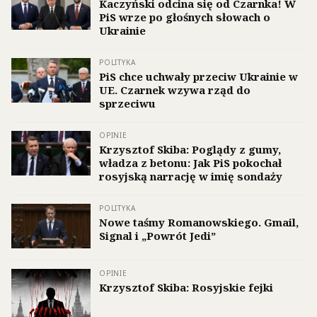
Kaczyński odcina się od Czarnka! W
PiS wrze po głośnych słowach o
Ukrainie
POLITYKA
PiS chce uchwały przeciw Ukrainie w
UE. Czarnek wzywa rząd do
sprzeciwu
OPINIE
Krzysztof Skiba: Poglądy z gumy,
władza z betonu: Jak PiS pokochał
rosyjską narrację w imię sondaży
POLITYKA
Nowe taśmy Romanowskiego. Gmail,
Signal i „Powrót Jedi”
OPINIE
Krzysztof Skiba: Rosyjskie fejki