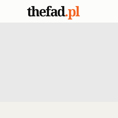
thefad
.pl