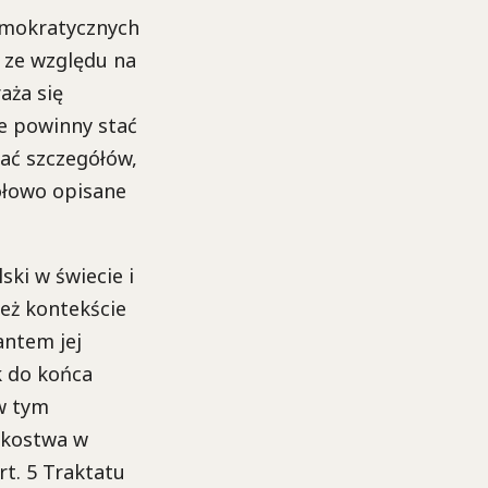
emokratycznych
 ze względu na
aża się
re powinny stać
wać szczegółów,
ółowo opisane
ki w świecie i
też kontekście
antem jej
k do końca
 w tym
nkostwa w
t. 5 Traktatu