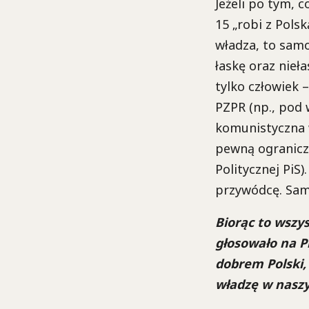
Jeżeli po tym, 
15 „robi z Pols
władza, to sam
łaskę oraz nieł
tylko człowiek 
PZPR (np., pod
komunistyczna 
pewną ograniczo
Politycznej PiS
przywódcę. Samo
Biorąc to wszy
głosowało na Pi
dobrem Polski, 
władzę w nasz