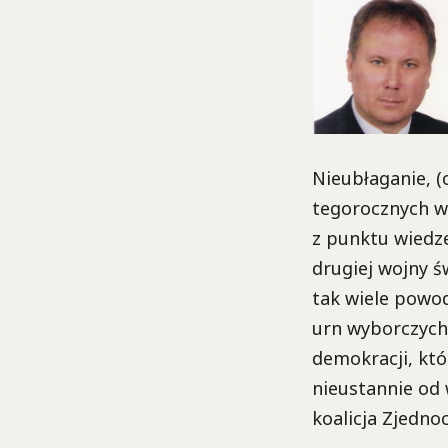
Nieubłaganie, 
tegorocznych 
z punktu wiedze
drugiej wojny ś
tak wiele powod
urn wyborczych.
demokracji, kt
nieustannie od 
koalicja Zjednoc