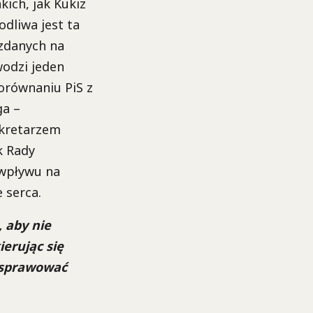
kich, jak Kukiz
odliwa jest ta
 zdanych na
wodzi jeden
porównaniu PiS z
ga –
ekretarzem
k Rady
 wpływu na
 serca.
 aby nie
ierując się
a sprawować