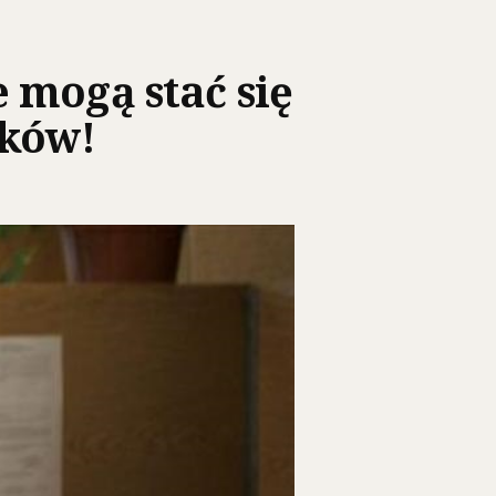
 mogą stać się
aków!