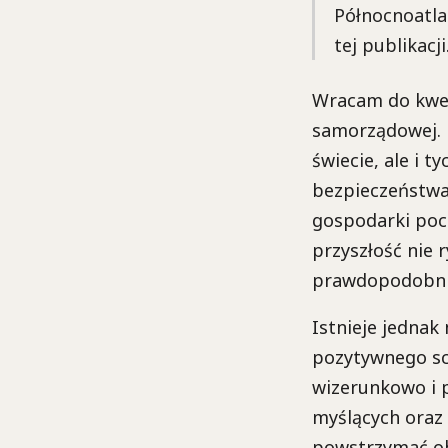
Północnoatla
tej publikacji
Wracam do kwes
samorządowej. P
świecie, ale i 
bezpieczeństwa
gospodarki pocz
przyszłość nie 
prawdopodobnie 
Istnieje jednak
pozytywnego sc
wizerunkowo i p
myślących oraz 
powstrzymać obe