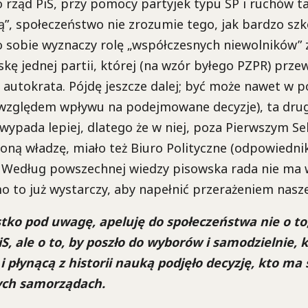
co rząd PiS, przy pomocy partyjek typu SP i ruchów ta
ką”, społeczeństwo nie zrozumie tego, jak bardzo szk
o sobie wyznaczy rolę „współczesnych niewolników”
askę jednej partii, której (na wzór byłego PZPR) prze
– autokrata. Pójdę jeszcze dalej; być może nawet w 
 względem wpływu na podejmowane decyzje), ta dru
wypada lepiej, dlatego że w niej, poza Pierwszym S
ną władzę, miało też Biuro Polityczne (odpowiedni
). Według powszechnej wiedzy pisowska rada nie ma
 to już wystarczy, aby napełnić przerażeniem nasze
stko pod uwagę, apeluję do społeczeństwa nie o to,
S, ale o to, by poszło do wyborów i samodzielnie, k
i płynącą z historii nauką podjęło decyzję, kto m
ych samorządach.