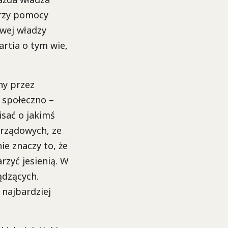
przy pomocy
iwej władzy
rtia o tym wie,
ny przez
 społeczno –
sać o jakimś
rządowych, ze
ie znaczy to, że
rzyć jesienią. W
ądzących.
 najbardziej