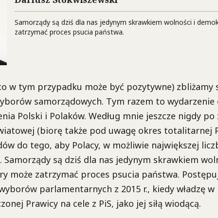
Samorządy są dziś dla nas jedynym skrawkiem wolności i demok
zatrzymać proces psucia państwa.
(co w tym przypadku może być pozytywne) zbliżamy 
wyborów samorządowych. Tym razem to wydarzenie
nia Polski i Polaków. Według mnie jeszcze nigdy po
wiatowej (biorę także pod uwagę okres totalitarnej P
ów do tego, aby Polacy, w możliwie największej liczb
 Samorządy są dziś dla nas jedynym skrawkiem woln
óry może zatrzymać proces psucia państwa. Postępu
wyborów parlamentarnych z 2015 r., kiedy władzę w 
zonej Prawicy na cele z PiS, jako jej siłą wiodącą.