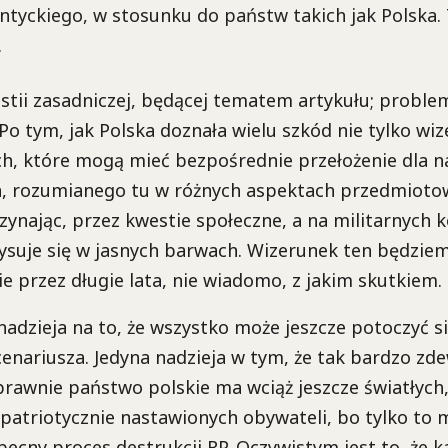
ntyckiego, w stosunku do państw takich jak Polska.
.
tii zasadniczej, będącej tematem artykułu; proble
o tym, jak Polska doznała wielu szkód nie tylko w
tych, które mogą mieć bezpośrednie przełożenie dla 
, rozumianego tu w różnych aspektach przedmioto
ynając, przez kwestie społeczne, a na militarnych k
rysuje się w jasnych barwach. Wizerunek ten będzie
przez długie lata, nie wiadomo, z jakim skutkiem.
 nadzieja na to, że wszystko może jeszcze potoczyć s
enariusza. Jedyna nadzieja w tym, że tak bardzo z
rawnie państwo polskie ma wciąż jeszcze światłych
patriotycznie nastawionych obywateli, bo tylko to 
cny proces destrukcji RP. Oczywistym jest to, że k