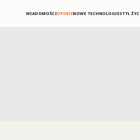
WIADOMOŚCI
OPINIE
NOWE TECHNOLOGIE
STYL ŻYC