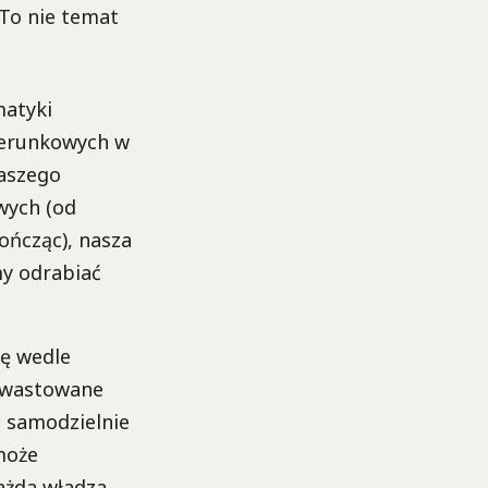
 To nie temat
matyki
izerunkowych w
naszego
wych (od
ończąc), nasza
my odrabiać
ię wedle
dewastowane
, samodzielnie
może
ażda władza