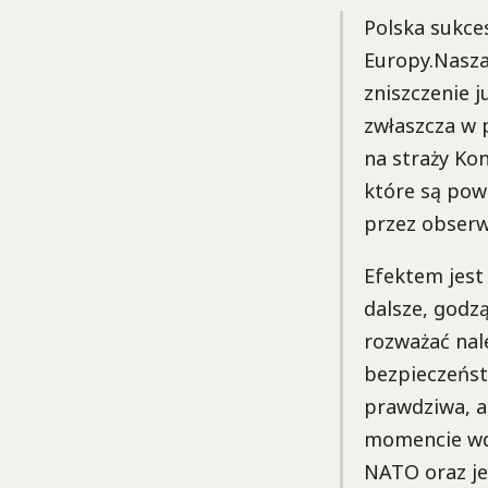
Polska sukce
Europy.Nasza
zniszczenie 
zwłaszcza w 
na straży Ko
które są pow
przez obserwa
Efektem jest 
dalsze, godzą
rozważać nal
bezpieczeńst
prawdziwa, al
momencie wda
NATO oraz je