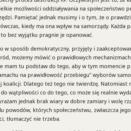
ielkie możliwości oddziaływania na społeczeństwo 
zędzi. Pamiętać jednak musimy i o tym, że o prawdz
wczas, kiedy ma ona wpływ na samorządy. Każda pa
i to bez wyjątku pragnie je opanować.
ę to w sposób demokratyczny, przyjęty i zaakceptowa
naród, możemy mówić o prawidłowych mechanizmach
Nie mam tu podstaw do tego, aby w tym momencie pi
amachu na prawidłowość przebiegu” wyborów samo
 koalicji. Dlatego też tego nie twierdzę. Natomiast n
o wątpliwości co do tego, co może się realnie wyda
rażam jednak brak wiary w dobre zamiary i wolę rz
lu powodów, których społeczeństwu, zwłaszcza jego
i, tłumaczyć nie trzeba.