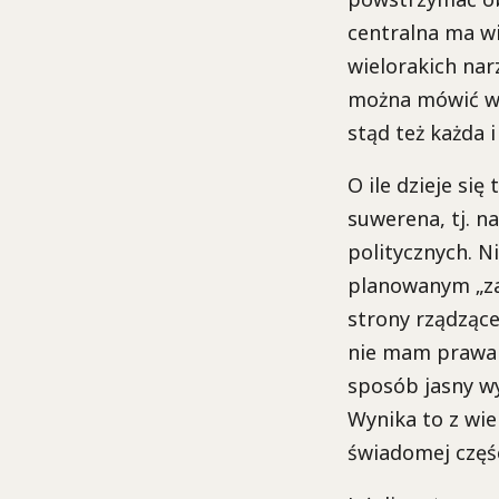
centralna ma w
wielorakich nar
można mówić wó
stąd też każda 
O ile dzieje si
suwerena, tj. 
politycznych. 
planowanym „z
strony rządzącej
nie mam prawa d
sposób jasny wy
Wynika to z wie
świadomej częśc