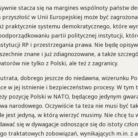
sywnie stacza się na margines wspólnoty państw d
 przyszłość w Unii Europejskiej może być zagrożona
już praktycznie systemu demokratycznego, które wyr
podporządkowaniu partii politycznej instytucji, któ
nstytucji RP i przestrzegania prawa. Nie będę opisy
szechnie znane i już zdiagnozowane, a także szczeg
torów nie tylko z Polski, ale też z zagranicy.
utrata, dobrego jeszcze do niedawna, wizerunku Pols
ce w jej istnienie i bezpieczeństwo procesy. W tym 
eży pozycję Polski w NATO, będącego jedynym gwar
wa narodowego. Oczywiście ta teza nie musi być ta
e jest jedyną, w którą wierzyć musimy. Nie chcę tu
wać się w dywagacje odnoszące się do istoty czło
go traktatowych zobowiązań, wynikających m.in. z ar