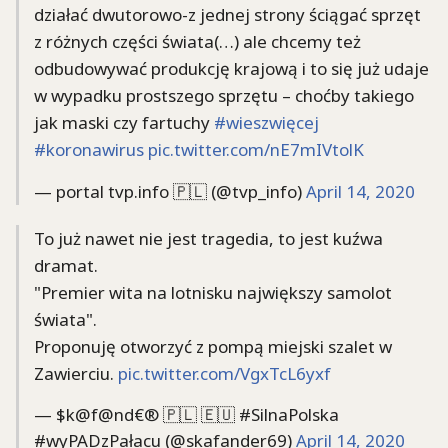
działać dwutorowo-z jednej strony ściągać sprzęt
z różnych części świata(…) ale chcemy też
odbudowywać produkcję krajową i to się już udaje
w wypadku prostszego sprzętu – choćby takiego
jak maski czy fartuchy
#wieszwięcej
#koronawirus
pic.twitter.com/nE7mIVtolK
— portal tvp.info 🇵🇱 (@tvp_info)
April 14, 2020
To już nawet nie jest tragedia, to jest kuźwa
dramat.
"Premier wita na lotnisku największy samolot
świata".
Proponuję otworzyć z pompą miejski szalet w
Zawierciu.
pic.twitter.com/VgxTcL6yxf
— $k@f@nd€®️ 🇵🇱 🇪🇺 #SilnaPolska
#wyPADzPałacu (@skafander69)
April 14, 2020