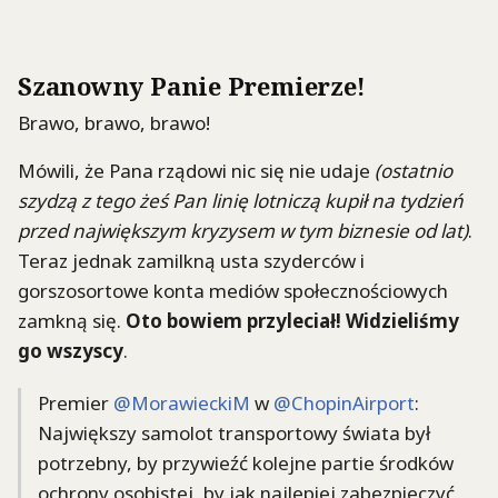
Szanowny Panie Premierze!
Brawo, brawo, brawo!
Mówili, że Pana rządowi nic się nie udaje
(ostatnio
szydzą z tego żeś Pan linię lotniczą kupił na tydzień
przed największym kryzysem w tym biznesie od lat)
.
Teraz jednak zamilkną usta szyderców i
gorszosortowe konta mediów społecznościowych
zamkną się.
Oto bowiem przyleciał! Widzieliśmy
go wszyscy
.
Premier
@MorawieckiM
w
@ChopinAirport
:
Największy samolot transportowy świata był
potrzebny, by przywieźć kolejne partie środków
ochrony osobistej, by jak najlepiej zabezpieczyć