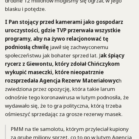
drobne 12 milionów mogliśmy się ogrzać w jego
blasku i potędze.
I Pan stojący przed kamerami jako gospodarz
uroczystości, gdzie TVP przerwała wszystkie
programy, aby na żywo relacjonować tę
podniosłą chwilę
jawił się zachwyconemu
społeczeństwu jak bohater sprzed lat. J
ak śpiący
rycerz z Giewontu, który zdołał Chińczykom
wykupić maseczki, które nieopatrznie
rozsprzedała Agencja Rezerw Materiałowyc
h
zwiedziona przez opozycję, która takie larum
odnośnie tego koronawirusa w lutym podnosiła, że
wydawało się, że to gra polityczna, którą trzeba
ośmieszyć sprzedając za grosze rezerwy masek.
PMM na tle samolotu, którym przyleciał kupiony
za grube miliony sprzęt, co to go w lutym Agencja