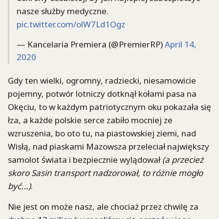
nasze służby medyczne.
pic.twitter.com/olW7Ld1Ogz
— Kancelaria Premiera (@PremierRP)
April 14,
2020
Gdy ten wielki, ogromny, radziecki, niesamowicie
pojemny, potwór lotniczy dotknął kołami pasa na
Okęciu, to w każdym patriotycznym oku pokazała się
łza, a każde polskie serce zabiło mocniej ze
wzruszenia, bo oto tu, na piastowskiej ziemi, nad
Wisłą, nad piaskami Mazowsza przeleciał największy
samolot świata i bezpiecznie wylądował
(a przecież
skoro Sasin transport nadzorował, to różnie mogło
być...)
.
Nie jest on może nasz, ale chociaż przez chwilę za