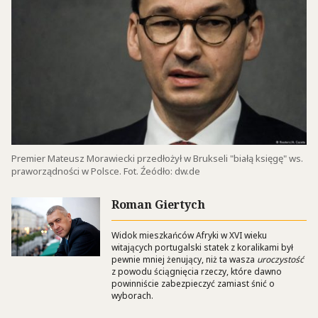
Premier Mateusz Morawiecki przedłożył w Brukseli "białą księgę" ws.
praworządności w Polsce. Fot. Źeódło: dw.de
Roman Giertych
Widok mieszkańców Afryki w XVI wieku
witających portugalski statek z koralikami był
pewnie mniej żenujący, niż ta wasza
uroczystość
z powodu ściągnięcia rzeczy, które dawno
powinniście zabezpieczyć zamiast śnić o
wyborach.