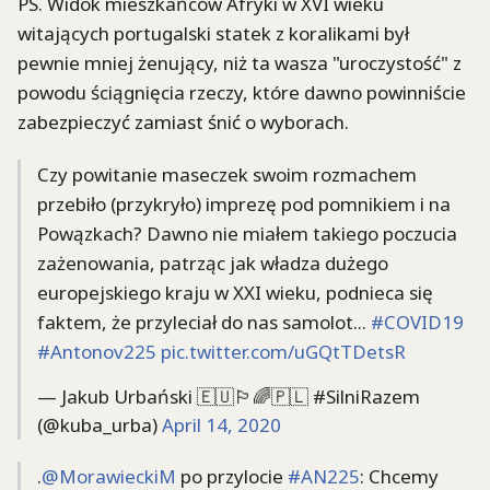
PS. Widok mieszkańców Afryki w XVI wieku
witających portugalski statek z koralikami był
pewnie mniej żenujący, niż ta wasza "uroczystość" z
powodu ściągnięcia rzeczy, które dawno powinniście
zabezpieczyć zamiast śnić o wyborach.
Czy powitanie maseczek swoim rozmachem
przebiło (przykryło) imprezę pod pomnikiem i na
Powązkach? Dawno nie miałem takiego poczucia
zażenowania, patrząc jak władza dużego
europejskiego kraju w XXI wieku, podnieca się
faktem, że przyleciał do nas samolot...
#COVID19
#Antonov225
pic.twitter.com/uGQtTDetsR
— Jakub Urbański 🇪🇺🏳️‍🌈🇵🇱 #SilniRazem
(@kuba_urba)
April 14, 2020
.
@MorawieckiM
po przylocie
#AN225
: Chcemy