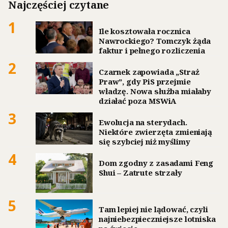
Najczęściej czytane
1
Ile kosztowała rocznica
Nawrockiego? Tomczyk żąda
faktur i pełnego rozliczenia
2
Czarnek zapowiada „Straż
Praw”, gdy PiS przejmie
władzę. Nowa służba miałaby
działać poza MSWiA
3
Ewolucja na sterydach.
Niektóre zwierzęta zmieniają
się szybciej niż myślimy
4
Dom zgodny z zasadami Feng
Shui – Zatrute strzały
5
Tam lepiej nie lądować, czyli
najniebezpieczniejsze lotniska