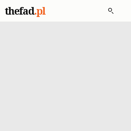
thefad
.pl