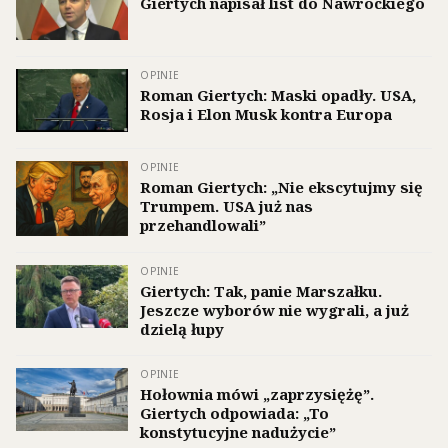
Giertych napisał list do Nawrockiego
OPINIE
Roman Giertych: Maski opadły. USA,
Rosja i Elon Musk kontra Europa
OPINIE
Roman Giertych: „Nie ekscytujmy się
Trumpem. USA już nas
przehandlowali”
OPINIE
Giertych: Tak, panie Marszałku.
Jeszcze wyborów nie wygrali, a już
dzielą łupy
OPINIE
Hołownia mówi „zaprzysiężę”.
Giertych odpowiada: „To
konstytucyjne nadużycie”