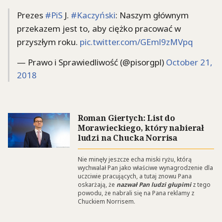
Prezes
#PiS
J.
#Kaczyński
: Naszym głównym
przekazem jest to, aby ciężko pracować w
przyszłym roku.
pic.twitter.com/GEml9zMVpq
— Prawo i Sprawiedliwość (@pisorgpl)
October 21,
2018
Roman Giertych: List do
Morawieckiego, który nabierał
ludzi na Chucka Norrisa
Nie minęły jeszcze echa miski ryżu, którą
wychwalał Pan jako właściwe wynagrodzenie dla
uczciwie pracujących, a tutaj znowu Pana
oskarżają, że
nazwał Pan ludzi głupimi
z tego
powodu, że nabrali się na Pana reklamy z
Chuckiem Norrisem.