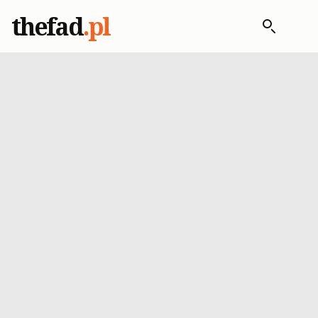
thefad
.pl