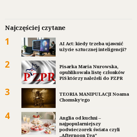
Najczęściej czytane
1
AI Act: kiedy trzeba ujawnić
użycie sztucznej inteligencji?
2
Pisarka Maria Nurowska,
opublikowała listę członków
PiS którzy należeli do PZPR
3
TEORIA MANIPULACJI Noama
Chomsky’ego
4
Anglia od kuchni –
najpopularniejszy
podwieczorek świata czyli
„Afternoon Tea”