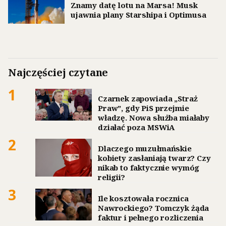
Znamy datę lotu na Marsa! Musk
ujawnia plany Starshipa i Optimusa
Najczęściej czytane
1
Czarnek zapowiada „Straż
Praw”, gdy PiS przejmie
władzę. Nowa służba miałaby
działać poza MSWiA
2
Dlaczego muzułmańskie
kobiety zasłaniają twarz? Czy
nikab to faktycznie wymóg
religii?
3
Ile kosztowała rocznica
Nawrockiego? Tomczyk żąda
faktur i pełnego rozliczenia