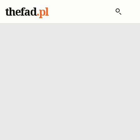
thefad
.pl