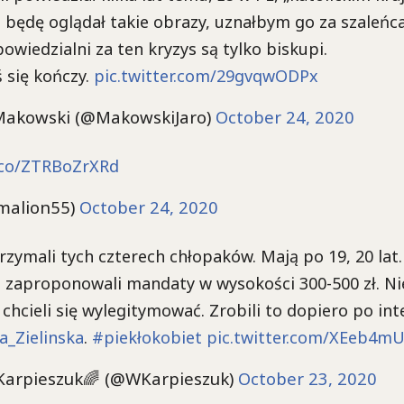
, będę oglądał takie obrazy, uznałbym go za szaleńca
wiedzialni za ten kryzys są tylko biskupi.
 się kończy.
pic.twitter.com/29gvqwODPx
Makowski (@MakowskiJaro)
October 24, 2020
t.co/ZTRBoZrXRd
malion55)
October 24, 2020
trzymali tych czterech chłopaków. Mają po 19, 20 lat. 
 zaproponowali mandaty w wysokości 300-500 zł. Nie 
e chcieli się wylegitymować. Zrobili to dopiero po int
a_Zielinska
.
#piekłokobiet
pic.twitter.com/XEeb4m
Karpieszuk🌈 (@WKarpieszuk)
October 23, 2020