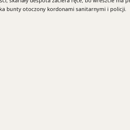
ści, skarlały despota zaciera ręce, bo wreszcie ma 
ka bunty otoczony kordonami sanitarnymi i policji.