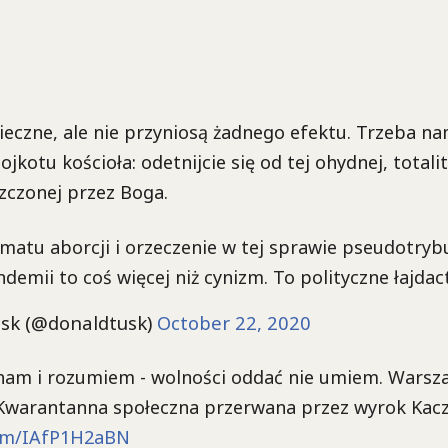
ieczne, ale nie przyniosą żadnego efektu. Trzeba n
jkotu kościoła: odetnijcie się od tej ohydnej, totalit
zczonej przez Boga.
matu aborcji i orzeczenie w tej sprawie pseudotryb
ndemii to coś więcej niż cynizm. To polityczne łajdac
sk (@donaldtusk)
October 22, 2020
am i rozumiem - wolności oddać nie umiem. Warsz
 Kwarantanna społeczna przerwana przez wyrok Kacz
com/IAfP1H2aBN