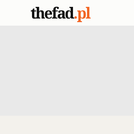
thefad
.pl