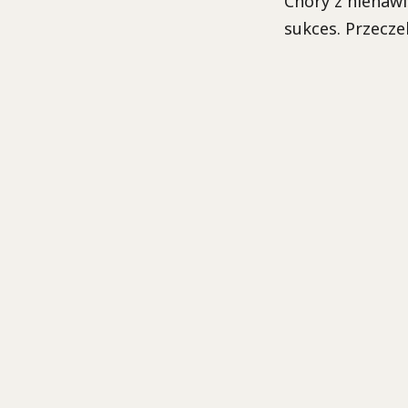
Chory z nienawi
sukces. Przecze