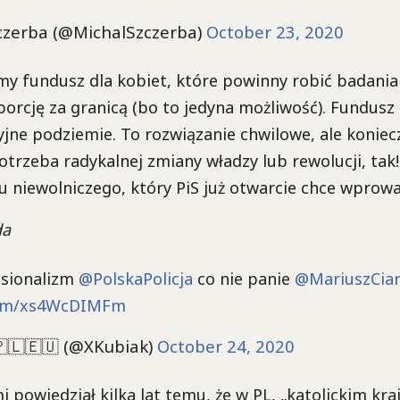
czerba (@MichalSzczerba)
October 23, 2020
my fundusz dla kobiet, które powinny robić badania 
borcję za granicą (bo to jedyna możliwość). Fundusz
jne podziemie. To rozwiązanie chwilowe, ale koniecz
trzeba radykalnej zmiany władzy lub rewolucji, tak!
 niewolniczego, który PiS już otwarcie chce wprowa
da
esionalizm
@PolskaPolicja
co nie panie
@MariuszCia
.com/xs4WcDIMFm
🇱🇪🇺 (@XKubiak)
October 24, 2020
 powiedział kilka lat temu, że w PL, „katolickim kraj