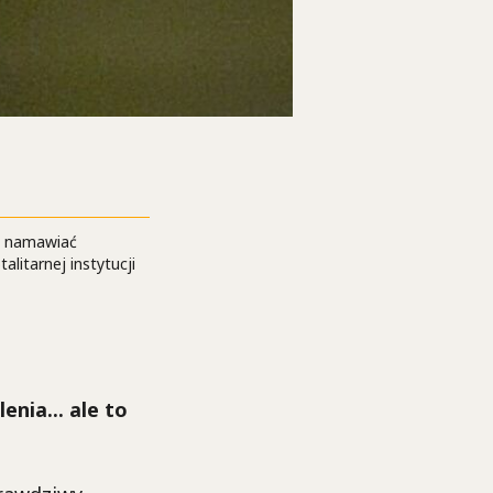
ba namawiać
alitarnej instytucji
nia... ale to