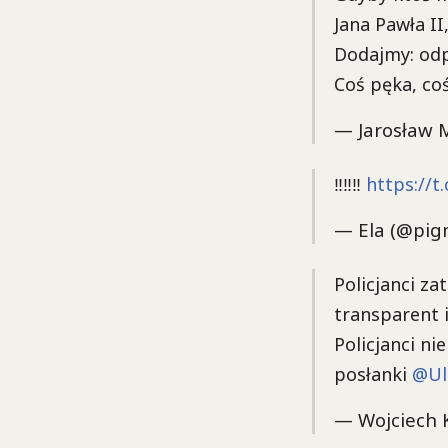
Jana Pawła II
Dodajmy: odpo
Coś pęka, coś
— Jarosław 
‼️‼️‼️
https://
— Ela (@pig
Policjanci za
transparent i
Policjanci ni
posłanki
@Ul
— Wojciech 