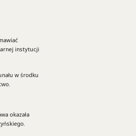
amawiać
arnej instytucji
unału w środku
two.
awa okazała
yńskiego.