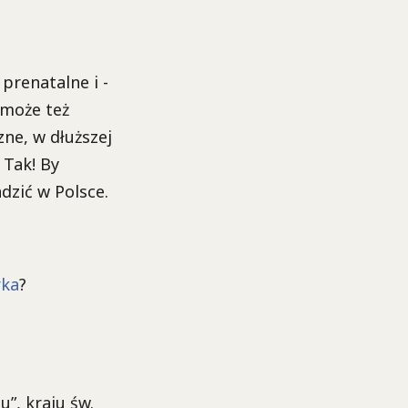
prenatalne i -
 może też
ne, w dłuższej
 Tak! By
dzić w Polsce.
rka
?
u”, kraju św.