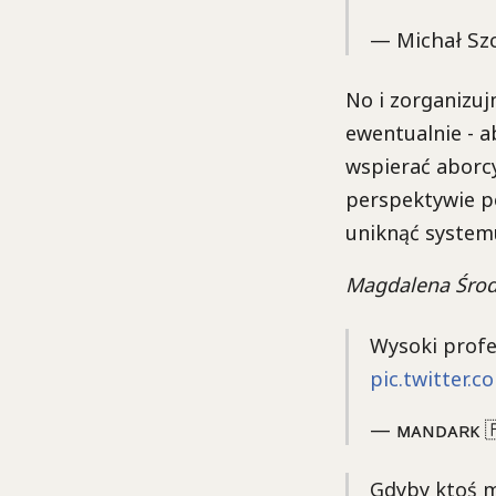
— Michał Sz
No i zorganizuj
ewentualnie - a
wspierać aborcy
perspektywie po
uniknąć systemu
Magdalena Śro
Wysoki prof
pic.twitter
— ᴍᴀɴᴅᴀʀᴋ 
Gdyby ktoś mi