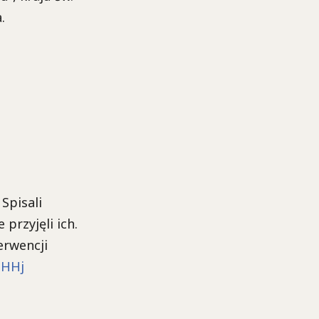
.
Spisali
przyjęli ich.
erwencji
UHHj