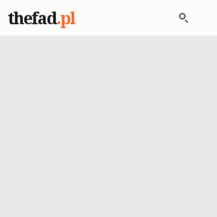
thefad
.pl