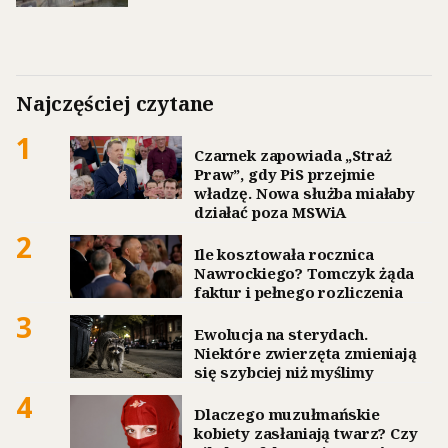
Najczęściej czytane
1
Czarnek zapowiada „Straż
Praw”, gdy PiS przejmie
władzę. Nowa służba miałaby
działać poza MSWiA
2
Ile kosztowała rocznica
Nawrockiego? Tomczyk żąda
faktur i pełnego rozliczenia
3
Ewolucja na sterydach.
Niektóre zwierzęta zmieniają
się szybciej niż myślimy
4
Dlaczego muzułmańskie
kobiety zasłaniają twarz? Czy