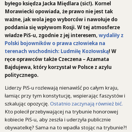
byłego księdza Jacka Międlara (sic!). Kornel
Morawiecki opowiada, że prawo nie jest tak
ważne, jak wola jego wyborców i nawołuje do
poddania się wpływom Rosji. W tej atmosferze
władze PiS-u, zgodnie z jej interesem,
wydaliły z
Polski bojowników o prawa człowieka na
terenach wschodnich: Ludmiłę Kozłowską
! W
ręce oprawców także Czeczena – Azamata
Bajdujewa, który korzystał w Polsce z azylu
politycznego.
Liderzy PiS-u rozlewają nienawiść po całym kraju,
łamiąc przy tym konstytucję, wspierając faszystów i
szkalując opozycję.
Ostatnio zaczynają również bić.
Kto polecił przebywającej na trybunie honorowej
kobiecie PiS-u, aby zeszła i uderzyła publicznie
obywatelkę? Sama na to wpadła stojąc na trybunie?!