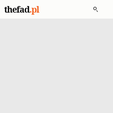
thefad
.pl