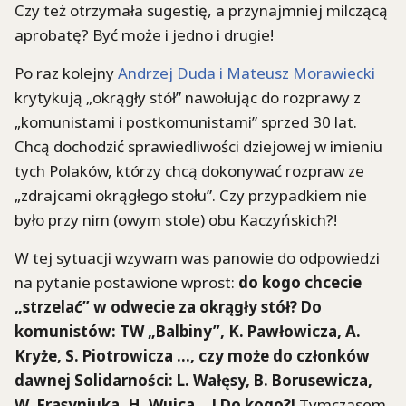
Czy też otrzymała sugestię, a przynajmniej milczącą
aprobatę? Być może i jedno i drugie!
Po raz kolejny
Andrzej Duda i Mateusz Morawiecki
krytykują „okrągły stół” nawołując do rozprawy z
„komunistami i postkomunistami” sprzed 30 lat.
Chcą dochodzić sprawiedliwości dziejowej w imieniu
tych Polaków, którzy chcą dokonywać rozpraw ze
„zdrajcami okrągłego stołu”. Czy przypadkiem nie
było przy nim (owym stole) obu Kaczyńskich?!
W tej sytuacji wzywam was panowie do odpowiedzi
na pytanie postawione wprost:
do kogo chcecie
„strzelać” w odwecie za okrągły stół? Do
komunistów: TW „Balbiny”, K. Pawłowicza, A.
Kryże, S. Piotrowicza …, czy może do członków
dawnej Solidarności: L. Wałęsy, B. Borusewicza,
W. Frasyniuka, H. Wujca …! Do kogo?!
Tymczasem