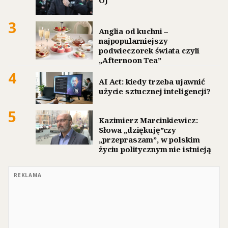
OJ
3
Anglia od kuchni –
najpopularniejszy
podwieczorek świata czyli
„Afternoon Tea”
4
AI Act: kiedy trzeba ujawnić
użycie sztucznej inteligencji?
5
Kazimierz Marcinkiewicz:
Słowa „dziękuję”czy
„przepraszam”, w polskim
życiu politycznym nie istnieją
REKLAMA