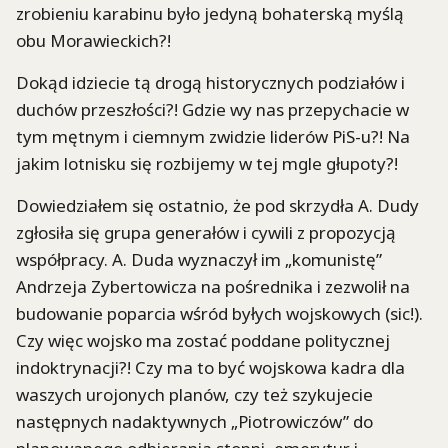
zrobieniu karabinu było jedyną bohaterską myślą
obu Morawieckich?!
Dokąd idziecie tą drogą historycznych podziałów i
duchów przeszłości?! Gdzie wy nas przepychacie w
tym mętnym i ciemnym zwidzie liderów PiS-u?! Na
jakim lotnisku się rozbijemy w tej mgle głupoty?!
Dowiedziałem się ostatnio, że pod skrzydła A. Dudy
zgłosiła się grupa generałów i cywili z propozycją
współpracy. A. Duda wyznaczył im „komunistę”
Andrzeja Zybertowicza na pośrednika i zezwolił na
budowanie poparcia wśród byłych wojskowych (sic!).
Czy więc wojsko ma zostać poddane politycznej
indoktrynacji?! Czy ma to być wojskowa kadra dla
waszych urojonych planów, czy też szykujecie
następnych nadaktywnych „Piotrowiczów” do