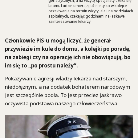
geriatrycznych, a na wizytę specjalisty czeka się
latami. Ludzie umierają już nie tylko w kolejce
oczekiwania na termin wizyty, ale i na oddziałach
szpitalnych, czekając godzinami na łaskawe
zainteresowanie lekarzy
Członkowie PiS-u mogą liczyć, że generał
przywiezie im kule do domu, a kolejki po poradę,
na zabiegi czy na operację ich nie obowiązują, bo
im się to „po prostu należy”.
Pokazywanie agresji władzy lekarza nad starszym,
niedołężnym, a na dodatek bohaterem narodowym
jest szczególnie podła. To jest przecież jaskrawo
oczywista podstawa naszego człowieczeństwa.