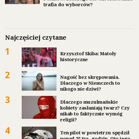
trafia do wyborców?
Najczęściej czytane
1
Krzysztof Skiba: Matoły
historyczne
2
Nagość bez skrępowania.
Dlaczego w Niemczech to
nikogo nie dziwi?
3
Dlaczego muzułmańskie
kobiety zasłaniają twarz? Czy
nikab to faktycznie wymóg
religii?
4
Ten pilot w powietrzu spędził
ponad 25 tys. godzin. Oto jego