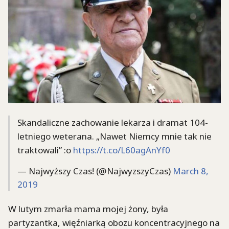
Skandaliczne zachowanie lekarza i dramat 104-
letniego weterana. „Nawet Niemcy mnie tak nie
traktowali” :o
https://t.co/L60agAnYf0
— Najwyższy Czas! (@NajwyzszyCzas)
March 8,
2019
W lutym zmarła mama mojej żony, była
partyzantka, więźniarką obozu koncentracyjnego na