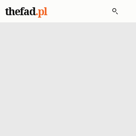
thefad
.pl