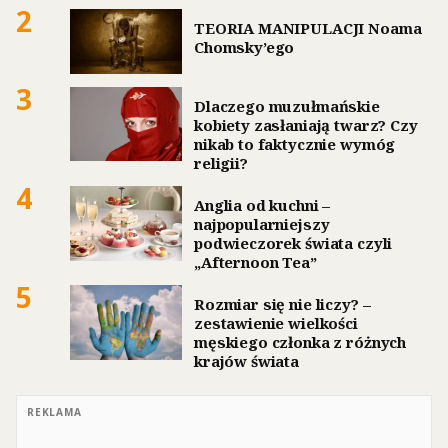
2
TEORIA MANIPULACJI Noama
Chomsky’ego
3
Dlaczego muzułmańskie
kobiety zasłaniają twarz? Czy
nikab to faktycznie wymóg
religii?
4
Anglia od kuchni –
najpopularniejszy
podwieczorek świata czyli
„Afternoon Tea”
5
Rozmiar się nie liczy? –
zestawienie wielkości
męskiego członka z różnych
krajów świata
REKLAMA