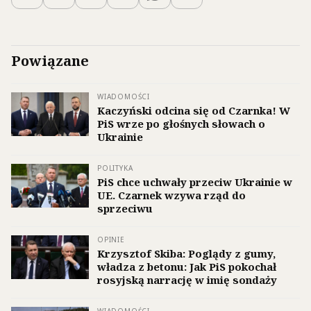
Powiązane
WIADOMOŚCI
Kaczyński odcina się od Czarnka! W
PiS wrze po głośnych słowach o
Ukrainie
POLITYKA
PiS chce uchwały przeciw Ukrainie w
UE. Czarnek wzywa rząd do
sprzeciwu
OPINIE
Krzysztof Skiba: Poglądy z gumy,
władza z betonu: Jak PiS pokochał
rosyjską narrację w imię sondaży
WIADOMOŚCI