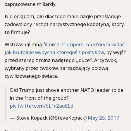
zapracowane miliardy.
Nie oglądam, ale dlaczego mnie ciągle prześladuje
zadowolony rechot narcystycznego kabotyna, który
to firmuje?
Wstrząsnął mną
filmik z Trumpem, na którym widać
jak brutalnie wypycha któregoś z polityków
, by wyjść
przed szereg z miną nadętego ,,duce". Arcyćwok,
wybrany przez ćwoków, zarządzający połową
cywilizowanego świata.
Did Trump just shove another NATO leader to be
in the front of the group?
pic.twitter.com/bL1r2auELd
— Steve Kopack (@SteveKopack)
May 25, 2017