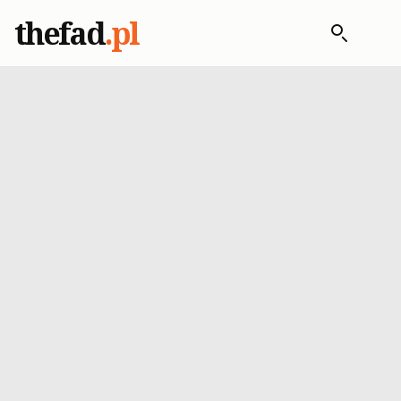
thefad
.pl