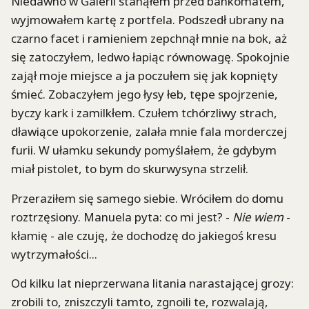
Niedawno w Galerii stanąłem przed bankomatem,
wyjmowałem kartę z portfela. Podszedł ubrany na
czarno facet i ramieniem zepchnął mnie na bok, aż
się zatoczyłem, ledwo łapiąc równowagę. Spokojnie
zajął moje miejsce a ja poczułem się jak kopnięty
śmieć. Zobaczyłem jego łysy łeb, tępe spojrzenie,
byczy kark i zamilkłem. Czułem tchórzliwy strach,
dławiące upokorzenie, zalała mnie fala morderczej
furii. W ułamku sekundy pomyślałem, że gdybym
miał pistolet, to bym do skurwysyna strzelił.
Przeraziłem się samego siebie. Wróciłem do domu
roztrzęsiony. Manuela pyta: co mi jest? -
Nie wiem
-
kłamię - ale czuję, że dochodzę do jakiegoś kresu
wytrzymałości...
Od kilku lat nieprzerwana litania narastającej grozy:
zrobili to, zniszczyli tamto, zgnoili te, rozwalają,