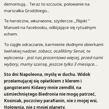
demontują... Teraz to szczucie, polowanie na
marszałka Grodzkiego...
Te heroiczne, wkurwione, szydercze ,,filipiki "
Manueli na facebooku, odbijające się rytualnym
echem.
To ciągłe odraczanie, karmienie złudnymi obierkami
świńskiej nadziei:
zobacz, ocaliliśmy Senat,
te
wyliczenia -
jest nas procentowo więcej, przed nami
wybory, mamy szansę, jeszcze tylko 3 miesiące...
Sto dni Napoleona, myślę w duchu. Widok
przełamującej się opłatkiem z klerem i
gangsterami Kidawy mnie zemdlił, na
uśmiechniętego Biedronia nie mogę patrzeć,
Kosiniak, poczciwy parafianin, nie z mojej wsi,
Hołownia, nie z mojej planety.