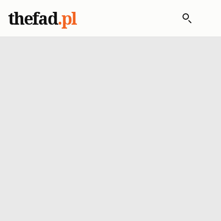
thefad
.pl