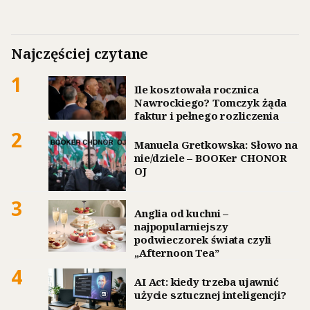
Najczęściej czytane
1
Ile kosztowała rocznica
Nawrockiego? Tomczyk żąda
faktur i pełnego rozliczenia
2
Manuela Gretkowska: Słowo na
nie/dziele – BOOKer CHONOR
OJ
3
Anglia od kuchni –
najpopularniejszy
podwieczorek świata czyli
„Afternoon Tea”
4
AI Act: kiedy trzeba ujawnić
użycie sztucznej inteligencji?