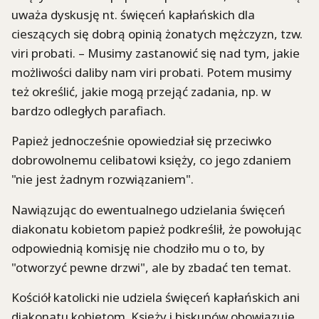
uważa dyskusję nt. święceń kapłańskich dla
cieszących się dobrą opinią żonatych mężczyzn, tzw.
viri probati. – Musimy zastanowić się nad tym, jakie
możliwości daliby nam viri probati. Potem musimy
też określić, jakie mogą przejąć zadania, np. w
bardzo odległych parafiach.
Papież jednocześnie opowiedział się przeciwko
dobrowolnemu celibatowi księży, co jego zdaniem
"nie jest żadnym rozwiązaniem".
Nawiązując do ewentualnego udzielania święceń
diakonatu kobietom papież podkreślił, że powołując
odpowiednią komisję nie chodziło mu o to, by
"otworzyć pewne drzwi", ale by zbadać ten temat.
Kościół katolicki nie udziela święceń kapłańskich ani
diakonatu kobietom. Księży i biskupów obowiązuje