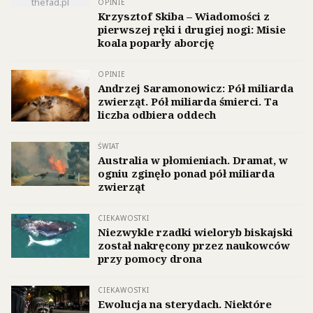
thefad.pl
OPINIE
Krzysztof Skiba – Wiadomości z
pierwszej ręki i drugiej nogi: Misie
koala poparły aborcję
OPINIE
Andrzej Saramonowicz: Pół miliarda
zwierząt. Pół miliarda śmierci. Ta
liczba odbiera oddech
ŚWIAT
Australia w płomieniach. Dramat, w
ogniu zginęło ponad pół miliarda
zwierząt
CIEKAWOSTKI
Niezwykle rzadki wieloryb biskajski
został nakręcony przez naukowców
przy pomocy drona
CIEKAWOSTKI
Ewolucja na sterydach. Niektóre