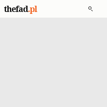
thefad
.pl