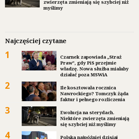
zwierzęta zmieniają się szybciej niż
myślimy
Najczęściej czytane
1
Czarnek zapowiada „Straż
Praw”, gdy PiS przejmie
władzę. Nowa służba miałaby
działać poza MSWiA
2
Ile kosztowała rocznica
Nawrockiego? Tomczyk żąda
faktur i pełnego rozliczenia
3
Ewolucja na sterydach.
Niektóre zwierzęta zmieniają
się szybciej niż myślimy
4
Polska najpóźniej dzisiaj