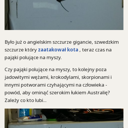
Było już o angielskim szczurze gigancie, szwedzkim
szczurze który
zaatakował kota
, teraz czas na
pająki polujące na myszy.
Czy pająki polujące na myszy, to kolejny poza
jadowitymi wężami, krokodylami, skorpionami i
innymi potworami czyhającymi na człowieka -
powód, aby ominąć szerokim łukiem Australię?
Zależy co kto lubi...