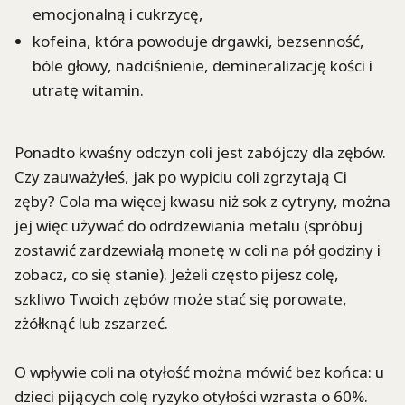
emocjonalną i cukrzycę,
kofeina, która powoduje drgawki, bezsenność,
bóle głowy, nadciśnienie, demineralizację kości i
utratę witamin.
Ponadto kwaśny odczyn coli jest zabójczy dla zębów.
Czy zauważyłeś, jak po wypiciu coli zgrzytają Ci
zęby? Cola ma więcej kwasu niż sok z cytryny, można
jej więc używać do odrdzewiania metalu (spróbuj
zostawić zardzewiałą monetę w coli na pół godziny i
zobacz, co się stanie). Jeżeli często pijesz colę,
szkliwo Twoich zębów może stać się porowate,
zżółknąć lub zszarzeć.
O wpływie coli na otyłość można mówić bez końca: u
dzieci pijących colę ryzyko otyłości wzrasta o 60%.