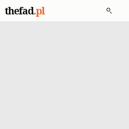
thefad
.pl