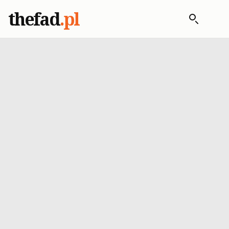
thefad
.pl