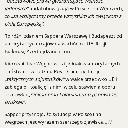
„
podstawowe prawa gwarantujące wolność
jednostce”
nadal obowiązują w Polsce i na Węgrzech,
co
„zawdzięczamy przede wszystkim ich związkom z
Unią Europejską”.
To różni zdaniem Sappera Warszawę i Budapeszt od
autorytarnych krajów na wschód od UE: Rosji,
Białorusi, Azerbejdżanu i Turcji.
Kierownictwo Węgier widzi jednak w autorytarnych
państwach w rodzaju Rosji, Chin czy Turcji
„taktycznych sojuszników”
w walce przeciwko UE i
zabiega o „koalicję” z nimi w celu stawienia oporu
przeciwko
„rzekomemu kolonialnemu panowaniu
Brukseli”.
Sapper przyznaje, że sytuacja w Polsce i na
Węgrzech jest wyrazem szerszego zjawiska.
„W