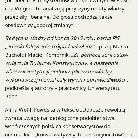
„nieliberalnych” systemów wprowadzanych w Polsce
i na Węgrzech i analizują przyczyny utraty władzy
przez siły liberalne. Do głosu dochodzą także
orędownicy „dobrej zmiany”.
Będąca u władzy od końca 2015 roku partia PiS
„zniosła faktycznie trójpodział władz”
– piszą Marta
Bucholc i Maciej Komornik.
„Za pomocą serii ustaw
wyłączyła Trybunał Konstytucyjny, a następnie
wbrew konstytucji podporządkowała władzy
wykonawczej niemal cały wymiar sprawiedliwości”,
podkreślają autorzy – pracownicy Uniwersytetu
Bonn.
Anna Wolff-Powęska w tekście „Dobosze rewolucji”
zwraca uwagę na ideologiczne podobieństwa
współczesnych polskich konserwatystów do
niemieckich „konserwatywnych rewolucjonistów” po