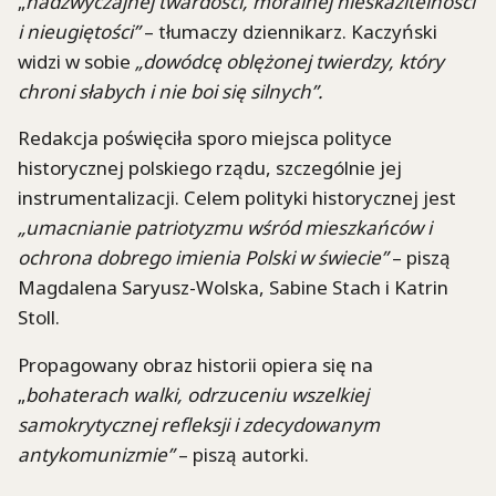
„
nadzwyczajnej twardości, moralnej nieskazitelności
i nieugiętości”
– tłumaczy dziennikarz. Kaczyński
widzi w sobie
„dowódcę oblężonej twierdzy, który
chroni słabych i nie boi się silnych”.
Redakcja poświęciła sporo miejsca polityce
historycznej polskiego rządu, szczególnie jej
instrumentalizacji. Celem polityki historycznej jest
„umacnianie patriotyzmu wśród mieszkańców i
ochrona dobrego imienia Polski w świecie”
– piszą
Magdalena Saryusz-Wolska, Sabine Stach i Katrin
Stoll.
Propagowany obraz historii opiera się na
„
bohaterach walki, odrzuceniu wszelkiej
samokrytycznej refleksji i zdecydowanym
antykomunizmie”
– piszą autorki.