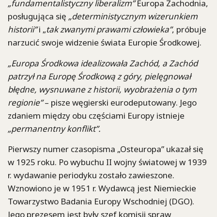
„fundamentalistyczny liberalizm”
Europa Zachodnia,
posługująca się
„deterministycznym wizerunkiem
historii”
i „
tak zwanymi prawami człowieka”
, próbuje
narzucić swoje widzenie świata Europie Środkowej.
„Europa Środkowa idealizowała Zachód, a Zachód
patrzył na Europę Środkową z góry, pielęgnował
błędne, wysnuwane z historii, wyobrażenia o tym
regionie”
– pisze węgierski eurodeputowany. Jego
zdaniem między obu częściami Europy istnieje
„permanentny konflikt”.
Pierwszy numer czasopisma „Osteuropa” ukazał się
w 1925 roku. Po wybuchu II wojny światowej w 1939
r. wydawanie periodyku zostało zawieszone.
Wznowiono je w 1951 r. Wydawcą jest Niemieckie
Towarzystwo Badania Europy Wschodniej (DGO).
Jego prezesem jest były szef komisji spraw