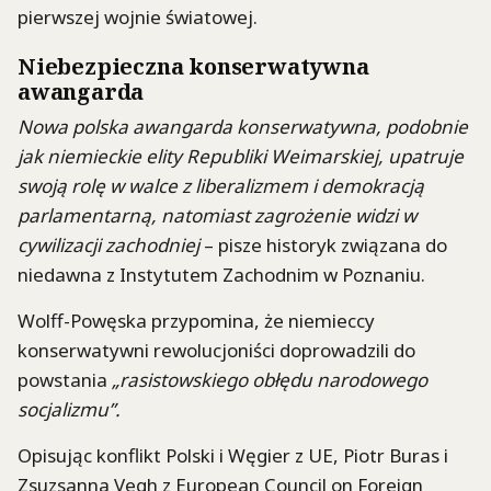
pierwszej wojnie światowej.
Niebezpieczna konserwatywna
awangarda
Nowa polska awangarda konserwatywna, podobnie
jak niemieckie elity Republiki Weimarskiej, upatruje
swoją rolę w walce z liberalizmem i demokracją
parlamentarną, natomiast zagrożenie widzi w
cywilizacji zachodniej
– pisze historyk związana do
niedawna z Instytutem Zachodnim w Poznaniu.
Wolff-Powęska przypomina, że niemieccy
konserwatywni rewolucjoniści doprowadzili do
powstania
„rasistowskiego obłędu narodowego
socjalizmu”.
Opisując konflikt Polski i Węgier z UE, Piotr Buras i
Zsuzsanna Vegh z European Council on Foreign