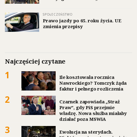
SPOŁECZEŃSTWO
Prawo jazdy po 65. roku życia. UE
zmienia przepisy
Najczęściej czytane
1
Ile kosztowała rocznica
Nawrockiego? Tomczyk żąda
faktur i pełnego rozliczenia
2
Czarnek zapowiada „Straż
Praw”, gdy PiS przejmie
władzę. Nowa służba miałaby
działać poza MSWiA
3
Ewolucja na sterydach.