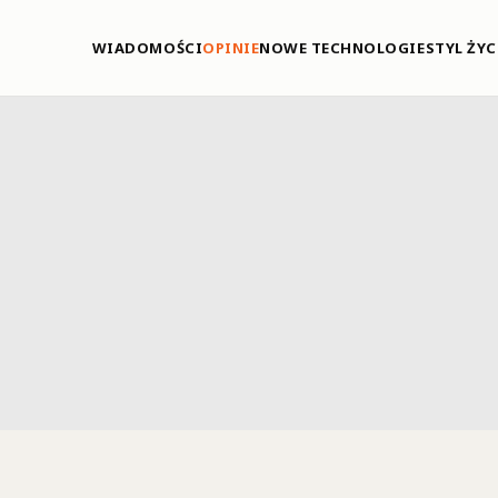
WIADOMOŚCI
OPINIE
NOWE TECHNOLOGIE
STYL ŻYC