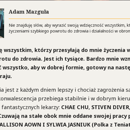
Adam Mazguła
Nie znajduję słów, aby wyrazić swoją wdzięczność wszystkim, k
życzeniami szybkiego powrotu do zdrowia i działalności w obron
ę wszystkim, którzy przesyłają do mnie życzenia w
otu do zdrowia. Jest ich tysiące. Bardzo mnie wzm
ć wszystko, aby w dobrej formie, gotowy na nas
raju.
a jest z każdym dniem lepszy i chociaż zagrożenia są
konwalescencja przebiega stabilnie i w dobrym kier
e fantastycznych lekarzy:
CHAE CHU, STIVEN DIVE
 Czuwają na stałe obok mnie oddane swojej pracy p
 ALLISON AOWN I SYLWIA JASNIUK (Polka z Tenia