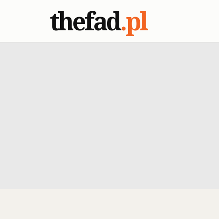
thefad
.pl