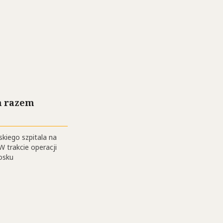
m razem
kiego szpitala na
W trakcie operacji
łosku