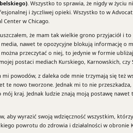
elskiego)
. Wszystko to sprawia, że nigdy w życiu n
esjonalnej i życzliwej opieki. Wszystko to w Advocate
l Center w Chicago.
uszczałem, że mam tak wielkie grono przyjaciół i to 
ż media, nawet te opozycyjne blokują informację o 
k można przeczytać o niej, to jedynie w formie ubliża
mojej postaci mediach Kurskiego, Karnowskich, czy 
mi powodów, z daleka ode mnie trzymają się też ws
et te nowo tworzone. Jednak mi to nie przeszkadza, 
 o mój kraj. Jednak ludzie znają moją postawę nawet 
ów, aby wyrazić swoją wdzięczność wszystkim, którz
kiego powrotu do zdrowia i działalności w obronie K