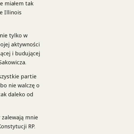
ie miałem tak
 Illinois
nie tylko w
mojej aktywności
jącej i budującej
Sakowicza.
zystkie partie
bo nie walczę o
tak daleko od
y zalewają mnie
onstytucji RP.