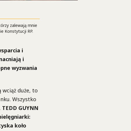
tórzy zalewają mnie
ie Konstytucji RP.
sparcia i
acniają i
tępne wyzwania
 wciąż duże, to
unku. Wszystko
R, TEDD GUYNN
ielęgniarki:
tyska koło