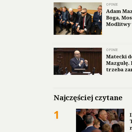
OPINIE
Adam Maz
Boga, Mos
Modlitwy 
OPINIE
Matecki 
Mazgułę.
trzeba z
Najczęściej czytane
1