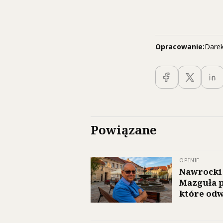
Opracowanie:
Darek
Powiązane
OPINIE
Nawrocki
Mazguła p
które odw