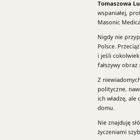
Tomaszowa Lub
wspaniałej, prof
Masonic Medica
Nigdy nie przyp
Polsce. Przecią
i jeśli cokolwie
fałszywy obraz 
Z niewiadomych 
polityczne, naw
ich władzę, ale
domu.
Nie znajduję sł
życzeniami szyb