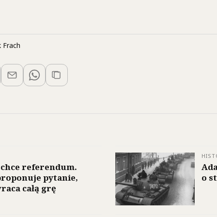
 Frach
HIST
 chce referendum.
Ada
roponuje pytanie,
o s
raca całą grę