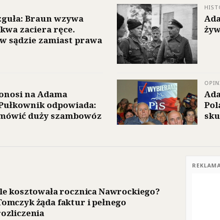
HIST
guła: Braun wzywa
Ada
kwa zaciera ręce.
ży
w sądzie zamiast prawa
OPIN
donosi na Adama
Ada
 Pułkownik odpowiada:
Pol
amówić duży szambowóz
sku
REKLAM
Ile kosztowała rocznica Nawrockiego?
Tomczyk żąda faktur i pełnego
rozliczenia