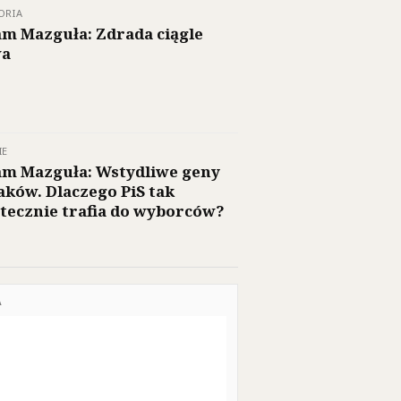
ORIA
m Mazguła: Zdrada ciągle
wa
IE
m Mazguła: Wstydliwe geny
aków. Dlaczego PiS tak
tecznie trafia do wyborców?
A