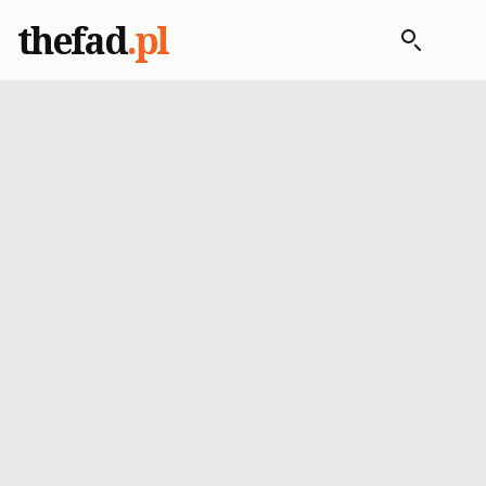
thefad
.pl