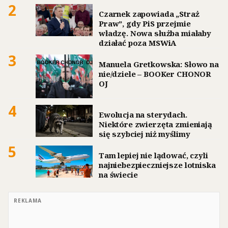
2
Czarnek zapowiada „Straż
Praw”, gdy PiS przejmie
władzę. Nowa służba miałaby
działać poza MSWiA
3
Manuela Gretkowska: Słowo na
nie/dziele – BOOKer CHONOR
OJ
4
Ewolucja na sterydach.
Niektóre zwierzęta zmieniają
się szybciej niż myślimy
5
Tam lepiej nie lądować, czyli
najniebezpieczniejsze lotniska
na świecie
REKLAMA