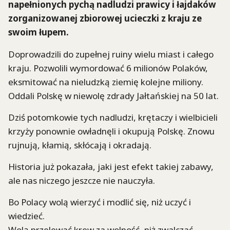
napełnionych pychą nadludzi prawicy i łajdaków
zorganizowanej zbiorowej ucieczki z kraju ze
swoim łupem.
Doprowadzili do zupełnej ruiny wielu miast i całego
kraju. Pozwolili wymordować 6 milionów Polaków,
eksmitować na nieludzką ziemię kolejne miliony.
Oddali Polskę w niewolę zdrady Jałtańskiej na 50 lat.
Dziś potomkowie tych nadludzi, krętaczy i wielbicieli
krzyży ponownie owładnęli i okupują Polskę. Znowu
rujnują, kłamią, skłócają i okradają.
Historia już pokazała, jaki jest efekt takiej zabawy,
ale nas niczego jeszcze nie nauczyła.
Bo Polacy wolą wierzyć i modlić się, niż uczyć i
wiedzieć.
Wolą przelewać krew za wolność, niż zwalczać