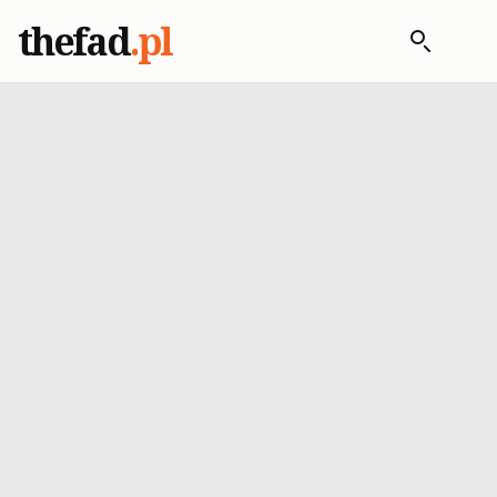
thefad
.pl