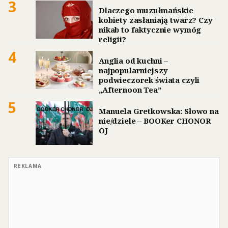
3
Dlaczego muzułmańskie
kobiety zasłaniają twarz? Czy
nikab to faktycznie wymóg
religii?
4
Anglia od kuchni –
najpopularniejszy
podwieczorek świata czyli
„Afternoon Tea”
5
Manuela Gretkowska: Słowo na
nie/dziele – BOOKer CHONOR
OJ
REKLAMA