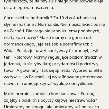
tyle tłuszczy, że dałoby się z niego produkować oleje
ostatniego namaszczenia.
Chcesz dobre herbatniki? Za 10 zł w Auchanie są
słynne maślane z Normandii. Nie musisz lecieć po nie
na Zachód. Dlaczego nie produkujemy podobnych,
nie tylko z nazwy? Masło mamy nie gorsze od
normandzkiego, jaja też sobie potrafimy robić.
Widać Polak zje nawet spożywczy Czarnobyl, jeśli
tani i kolorowy. Normy regulujące poziom trucizn w
jedzeniu, skróciłyby datę przydatności i podrożyły
towar. A gówniany i tak się sprzeda. Wybredna elita
wyżywi się w Brukseli. Jej wyrafinowane potomstwo,
nawet nie umiejąc czytać wypluje obrzydlistwo.
Może premier, zamiast chrystianizować Europę,
zdjąłby z polskich słodyczy klątwę niestrawności?
Umieramy od smogu, ale umieramy też od takich