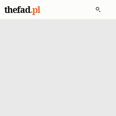
thefad
.pl