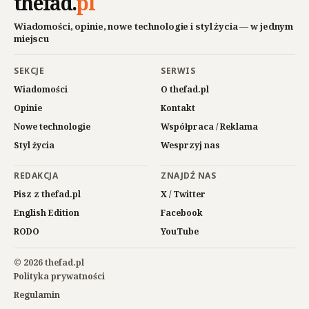
thefad
.
pl
Wiadomości, opinie, nowe technologie i styl życia — w jednym
miejscu
SEKCJE
SERWIS
Wiadomości
O thefad.pl
Opinie
Kontakt
Nowe technologie
Współpraca / Reklama
Styl życia
Wesprzyj nas
REDAKCJA
ZNAJDŹ NAS
Pisz z thefad.pl
X / Twitter
English Edition
Facebook
RODO
YouTube
© 2026 thefad.pl
Polityka prywatności
Regulamin