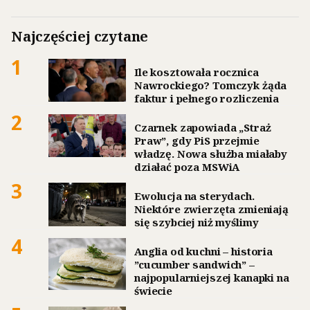
Najczęściej czytane
1
Ile kosztowała rocznica
Nawrockiego? Tomczyk żąda
faktur i pełnego rozliczenia
2
Czarnek zapowiada „Straż
Praw”, gdy PiS przejmie
władzę. Nowa służba miałaby
działać poza MSWiA
3
Ewolucja na sterydach.
Niektóre zwierzęta zmieniają
się szybciej niż myślimy
4
Anglia od kuchni – historia
”cucumber sandwich” –
najpopularniejszej kanapki na
świecie