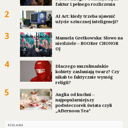
faktur i pełnego rozliczenia
2
AI Act: kiedy trzeba ujawnić
użycie sztucznej inteligencji?
3
Manuela Gretkowska: Słowo na
nie/dziele – BOOKer CHONOR
OJ
4
Dlaczego muzułmańskie
kobiety zasłaniają twarz? Czy
nikab to faktycznie wymóg
religii?
5
Anglia od kuchni –
najpopularniejszy
podwieczorek świata czyli
„Afternoon Tea”
REKLAMA