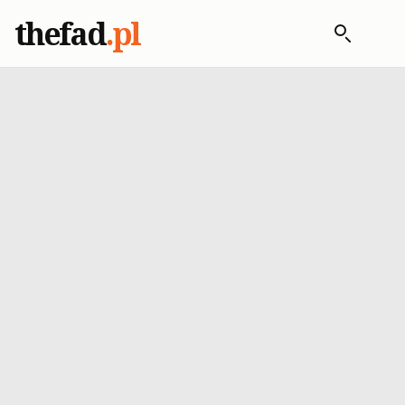
thefad
.pl