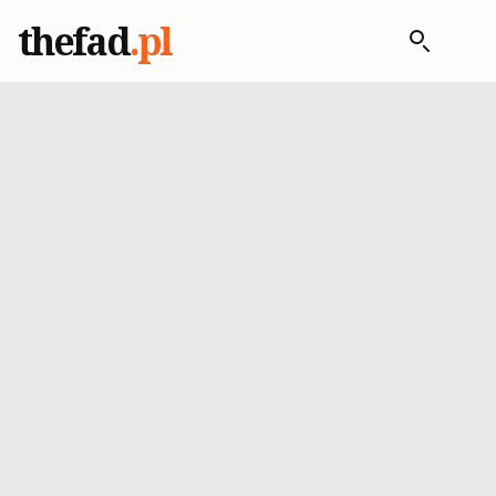
thefad
.pl