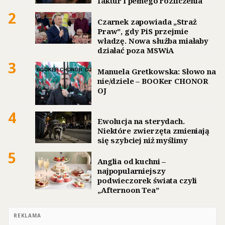
faktur i pełnego rozliczenia
2
Czarnek zapowiada „Straż
Praw”, gdy PiS przejmie
władzę. Nowa służba miałaby
działać poza MSWiA
3
Manuela Gretkowska: Słowo na
nie/dziele – BOOKer CHONOR
OJ
4
Ewolucja na sterydach.
Niektóre zwierzęta zmieniają
się szybciej niż myślimy
5
Anglia od kuchni –
najpopularniejszy
podwieczorek świata czyli
„Afternoon Tea”
REKLAMA