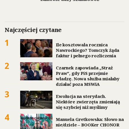
Najczęściej czytane
1
Ile kosztowała rocznica
Nawrockiego? Tomczyk żąda
faktur i pełnego rozliczenia
2
Czarnek zapowiada „Straż
Praw”, gdy PiS przejmie
władzę. Nowa służba miałaby
działać poza MSWiA
3
Ewolucja na sterydach.
Niektóre zwierzęta zmieniają
się szybciej niż myślimy
4
Manuela Gretkowska: Słowo na
nie/dziele – BOOKer CHONOR