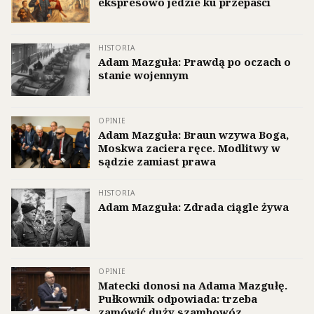
ekspresowo jedzie ku przepaści
HISTORIA
Adam Mazguła: Prawdą po oczach o
stanie wojennym
OPINIE
Adam Mazguła: Braun wzywa Boga,
Moskwa zaciera ręce. Modlitwy w
sądzie zamiast prawa
HISTORIA
Adam Mazguła: Zdrada ciągle żywa
OPINIE
Matecki donosi na Adama Mazgułę.
Pułkownik odpowiada: trzeba
zamówić duży szambowóz