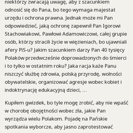
niektórzy zwracają uwagę, aby z szacunkiem
odnosić się do Pana, bo tego wymaga majestat
urzędu i ochrona prawna. Jednak może mi Pan
odpowiedzieć, jaką ochronę zapewnił Pan Igorowi
Stachowiakowi, Pawłowi Adamowiczowi, całej grupie
osób, którzy stracili życie w więzieniach, bo ujawniali
afery PiS-u? Jakim szacunkiem darzy Pan 40 tysięcy
Polaków przedwcześnie doprowadzonych do śmierci
i to tylko w ostatnim roku? Jaka racja każe Panu
niszczyć służbę zdrowia, polską przyrodę, wolności
obywatelskie, organizować agresje wobec kobiet i
indoktrynację edukacyjną dzieci, …
Kupiłem gwizdek, bo tyle mogę zrobić, aby nie wpaść
w chorobę obojętności wobec zła, jakie Pan
wyrządza wielu Polakom. Pojadę na Pańskie
spotkania wyborcze, aby jasno zaprotestować