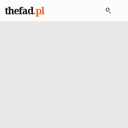
thefad
.pl