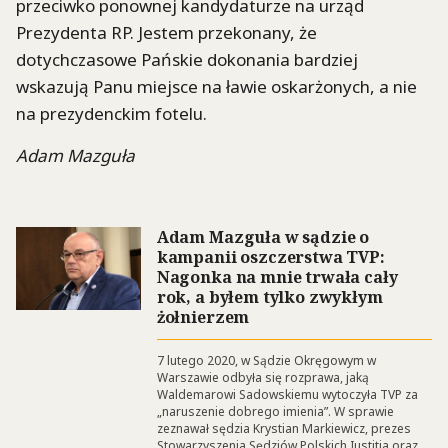
przeciwko ponownej kandydaturze na urząd
Prezydenta RP. Jestem przekonany, że
dotychczasowe Pańskie dokonania bardziej
wskazują Panu miejsce na ławie oskarżonych, a nie
na prezydenckim fotelu.
Adam Mazguła
Adam Mazguła w sądzie o
kampanii oszczerstwa TVP:
Nagonka na mnie trwała cały
rok, a byłem tylko zwykłym
żołnierzem
7 lutego 2020, w Sądzie Okręgowym w
Warszawie odbyła się rozprawa, jaką
Waldemarowi Sadowskiemu wytoczyła TVP za
„naruszenie dobrego imienia”. W sprawie
zeznawał sędzia Krystian Markiewicz, prezes
Stowarzyszenia Sędziów Polskich Iustitia oraz