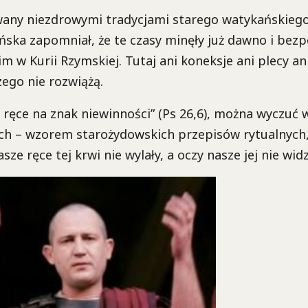
owany niezdrowymi tradycjami starego watykańskiego
ska zapomniał, że te czasy minęły już dawno i bez
m w Kurii Rzymskiej. Tutaj ani koneksje ani plecy ani
ego nie rozwiążą.
ęce na znak niewinności” (Ps 26,6), można wyczuć 
ych – wzorem starożydowskich przepisów rytualnych,
sze ręce tej krwi nie wylały, a oczy nasze jej nie widzi