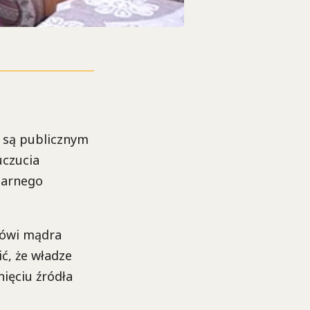
 są publicznym
uczucia
tarnego
 mówi mądra
ć, że władze
nięciu źródła