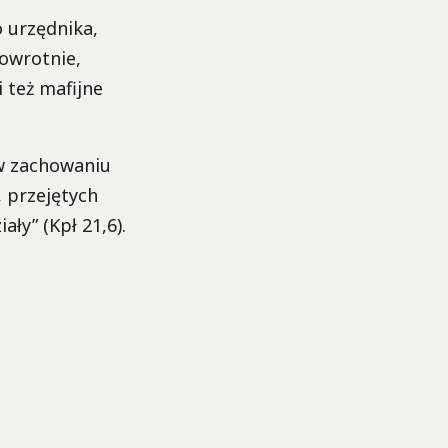
 urzędnika,
powrotnie,
 też mafijne
w zachowaniu
 przejętych
ały” (Kpł 21,6).