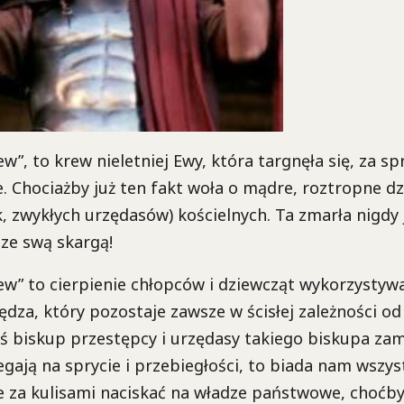
w”, to krew nieletniej Ewy, która targnęła się, za sp
ie. Chociażby już ten fakt woła o mądre, roztropne dz
, zwykłych urzędasów) kościelnych. Ta zmarła nigdy 
ze swą skargą!
ew” to cierpienie chłopców i dziewcząt wykorzystyw
iędza, który pozostaje zawsze w ścisłej zależności o
zaś biskup przestępcy i urzędasy takiego biskupa zam
egają na sprycie i przebiegłości, to biada nam wszys
e za kulisami naciskać na władze państwowe, choćby