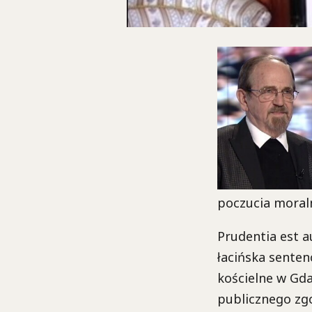
poczucia moraln
Prudentia est a
łacińska senten
kościelne w Gda
publicznego zgo