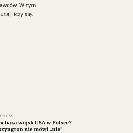
prawców. W tym
taj liczy się.
DOMOŚCI
ła baza wojsk USA w Polsce?
zyngton nie mówi „nie”