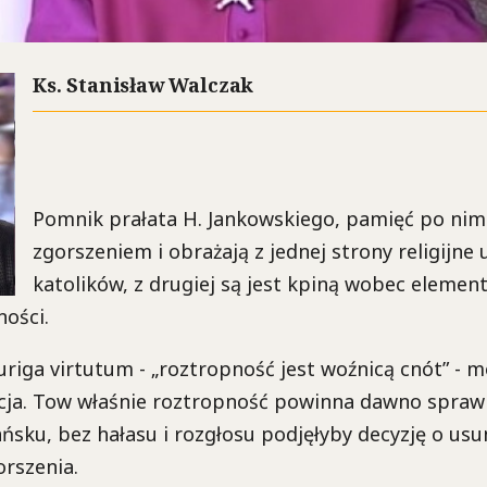
Ks. Stanisław Walczak
Pomnik prałata H. Jankowskiego, pamięć po nim
zgorszeniem i obrażają z jednej strony religijne 
katolików, z drugiej są jest kpiną wobec elemen
ości.
uriga virtutum - „roztropność jest woźnicą cnót” -
cja. Tow właśnie roztropność powinna dawno sprawi
ńsku, bez hałasu i rozgłosu podjęłyby decyzję o usu
rszenia.