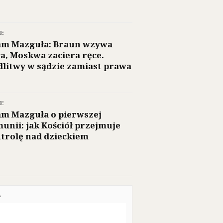
IE
m Mazguła: Braun wzywa
a, Moskwa zaciera ręce.
litwy w sądzie zamiast prawa
IE
m Mazguła o pierwszej
unii: jak Kościół przejmuje
trolę nad dzieckiem
A