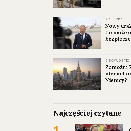
POLITYKA
Nowy trak
Co może o
bezpiecze
CIEKAWOSTKI
Zamożni P
nieruchom
Niemcy?
Najczęściej czytane
1