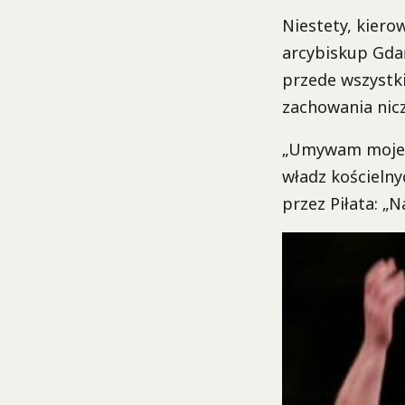
Niestety, kier
arcybiskup Gdań
przede wszystki
zachowania nicz
„Umywam moje r
władz kościeln
przez Piłata: „Na