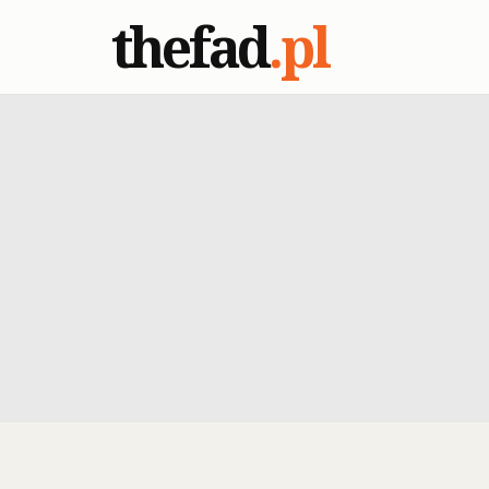
thefad
.pl