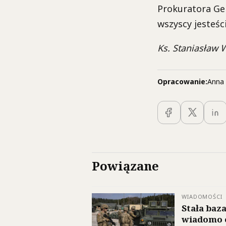
Prokuratora Gen
wszyscy jesteści
Ks. Staniasław 
Opracowanie:
Anna 
Powiązane
WIADOMOŚCI
Stała baz
wiadomo 