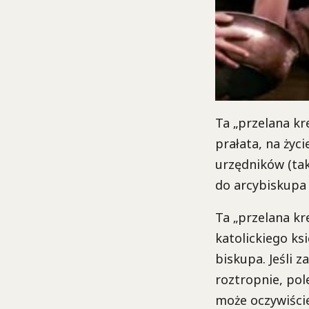
Ta „przelana kre
prałata, na życ
urzędników (tak
do arcybiskupa 
Ta „przelana kr
katolickiego ks
biskupa. Jeśli 
roztropnie, pol
może oczywiści