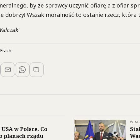
eralnego, by ze sprawcy uczynić ofiarę a z ofiar s
e dobrzy! Wszak moralność to ostanie rzecz, która tu
Walczak
Frach
WIA
a USA w Polsce. Co
Sta
o planach rządu
Was