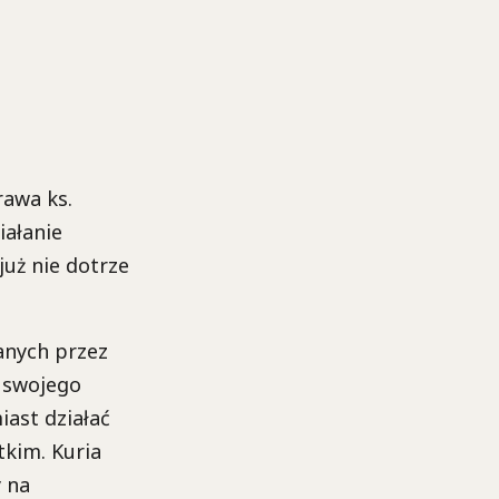
rawa ks.
iałanie
już nie dotrze
anych przez
d swojego
iast działać
tkim. Kuria
 na