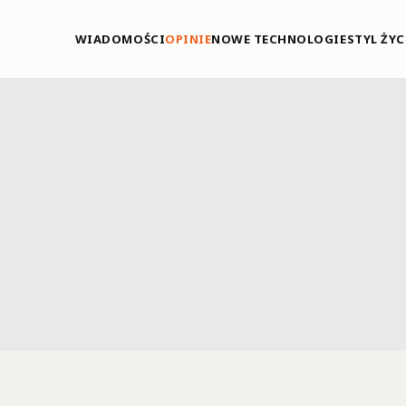
WIADOMOŚCI
OPINIE
NOWE TECHNOLOGIE
STYL ŻYC