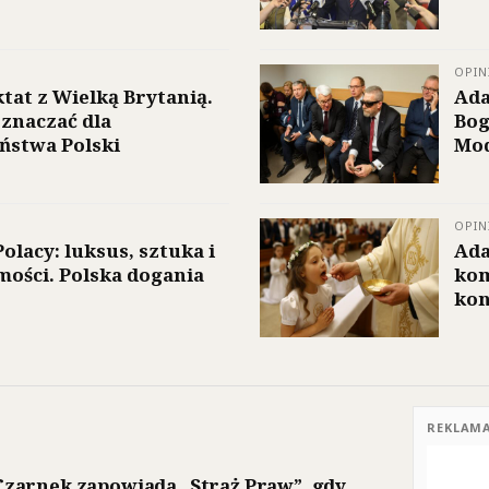
OPIN
tat z Wielką Brytanią.
Ada
znaczać dla
Bog
ństwa Polski
Mod
OPIN
olacy: luksus, sztuka i
Ada
ości. Polska dogania
kom
kon
REKLAM
Czarnek zapowiada „Straż Praw”, gdy