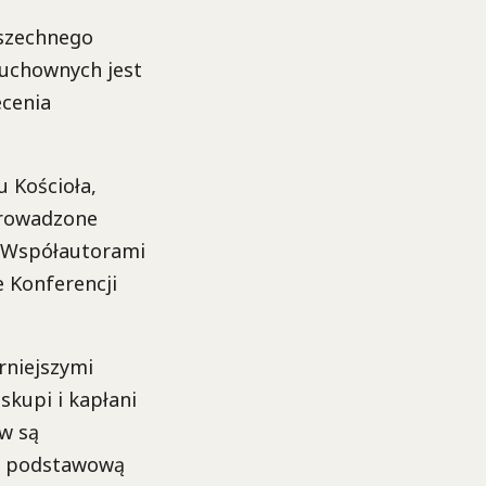
wszechnego
duchownych jest
ecenia
 Kościoła,
prowadzone
o. Współautorami
 Konferencji
rniejszymi
skupi i kapłani
ów są
ię podstawową