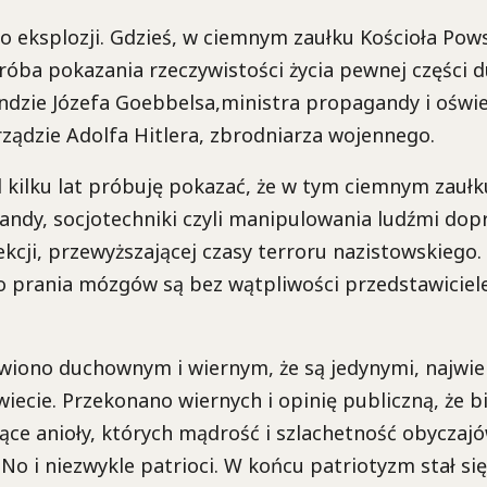
do eksplozji. Gdzieś, w ciemnym zaułku Kościoła Po
róba pokazania rzeczywistości życia pewnej części 
dzie Józefa Goebbelsa,ministra propagandy i oświ
ządzie Adolfa Hitlera, zbrodniarza wojennego.
kilku lat próbuję pokazać, że w tym ciemnym zaułku
ndy, socjotechniki czyli manipulowania ludźmi do
ekcji, przewyższającej czasy terroru nazistowskieg
o prania mózgów są bez wątpliwości przedstawiciele
wiono duchownym i wiernym, że są jedynymi, najwie
wiecie. Przekonano wiernych i opinię publiczną, że bi
ące anioły, których mądrość i szlachetność obyczaj
No i niezwykle patrioci. W końcu patriotyzm stał s