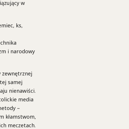
wiązujący w
miec, ks,
chnika
izm i narodowy
 zewnętrznej
tej samej
aju nienawiści.
olickie media
metody –
zym kłamstwom,
ich meczetach.