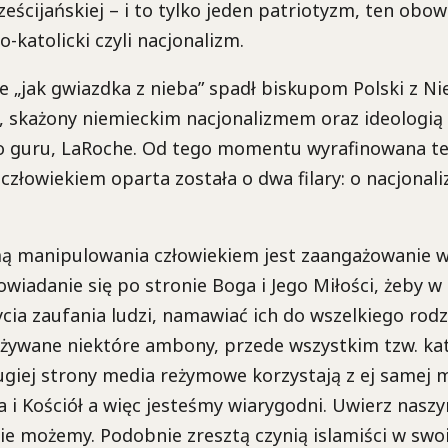
ześcijańskiej – i to tylko jeden patriotyzm, ten obo
-katolicki czyli nacjonalizm.
 „jak gwiazdka z nieba” spadł biskupom Polski z Nie
, skażony niemieckim nacjonalizmem oraz ideologią
 guru, LaRoche. Od tego momentu wyrafinowana te
złowiekiem oparta została o dwa filary: o nacjonal
ą manipulowania człowiekiem jest zaangażowanie w
wiadanie się po stronie Boga i Jego Miłości, żeby w 
ycia zaufania ludzi, namawiać ich do wszelkiego rodz
używane niektóre ambony, przede wszystkim tzw. kat
ugiej strony media reżymowe korzystają z ej samej 
 i Kościół a więc jesteśmy wiarygodni. Uwierz nas
ie możemy. Podobnie zresztą czynią islamiści w swo