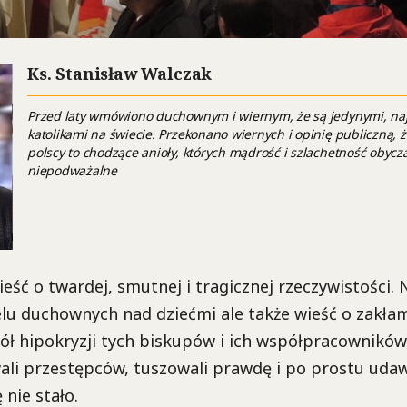
Ks. Stanisław Walczak
Przed laty wmówiono duchownym i wiernym, że są jedynymi, naj
katolikami na świecie. Przekonano wiernych i opinię publiczną, ż
polscy to chodzące anioły, których mądrość i szlachetność obycz
niepodważalne
eść o twardej, smutnej i tragicznej rzeczywistości. N
elu duchownych nad dziećmi ale także wieść o zakła
iół hipokryzji tych biskupów i ich współpracowników
ali przestępców, tuszowali prawdę i po prostu udawa
ę nie stało.