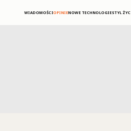
WIADOMOŚCI
OPINIE
NOWE TECHNOLOGIE
STYL ŻYC