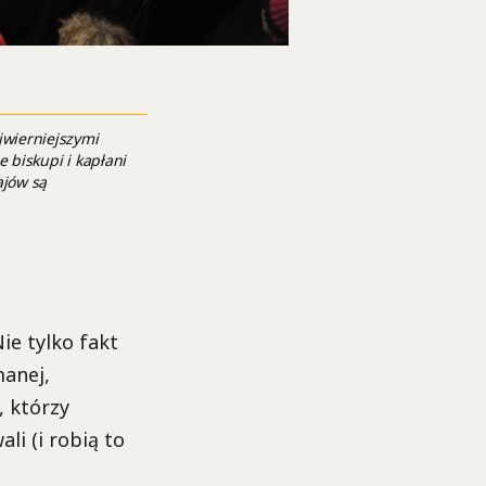
wierniejszymi
e biskupi i kapłani
ajów są
ie tylko fakt
manej,
, którzy
li (i robią to