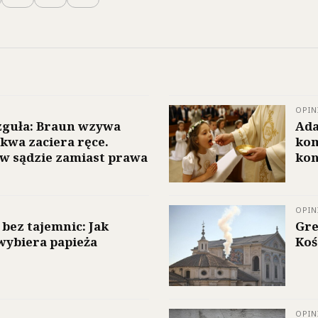
OPIN
guła: Braun wzywa
Ada
kwa zaciera ręce.
kom
w sądzie zamiast prawa
kon
OPIN
bez tajemnic: Jak
Gre
wybiera papieża
Koś
OPIN