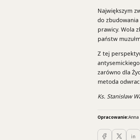
Największym zwy
do zbudowania o
prawicy. Wola 
państw muzułmań
Z tej perspekty
antysemickiego 
zarówno dla Żyd
metoda odwraca
Ks. Stanisław W
Opracowanie:
Anna 