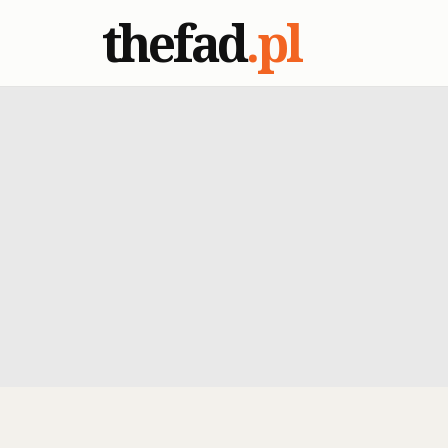
thefad
.pl