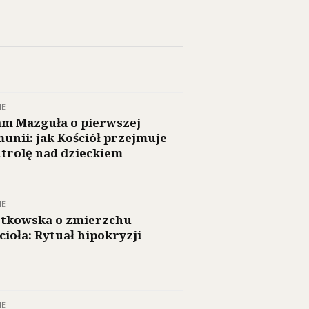
IE
m Mazguła o pierwszej
unii: jak Kościół przejmuje
trolę nad dzieckiem
IE
tkowska o zmierzchu
cioła: Rytuał hipokryzji
IE