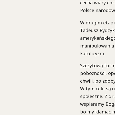
cechą wiary chr
Polsce narodowo
W drugim etapie
Tadeusz Rydzyk
amerykańskiego
manipulowania c
katolicyzm.
Szczytową form
pobożności, opo
chwili, po zdob
W tym celu są 
społeczne. Z dr
wspieramy Boga
bo my kłamać n