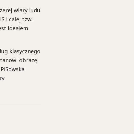
zerej wiary ludu
 i całej tzw.
est ideałem
dług klasycznego
stanowi obrazę
ę PiSowska
ry