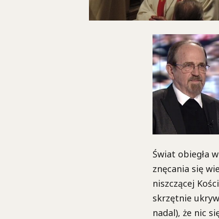
Świat obiegła wi
znęcania się wi
niszczącej Kośc
skrzętnie ukryw
nadal), że nic si