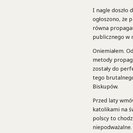
I nagle doszło 
ogłoszono, że p
równa propagan
publicznego w r
Oniemiałem. Od 
metody propaga
zostały do perf
tego brutalneg
Biskupów.
Przed laty wmó
katolikami na ś
polscy to chodz
niepodważalne. 