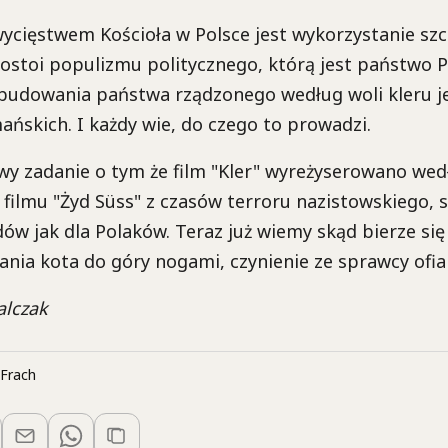
cięstwem Kościoła w Polsce jest wykorzystanie szc
stoi populizmu politycznego, którą jest państwo PiS
zbudowania państwa rządzonego według woli kleru j
skich. I każdy wie, do czego to prowadzi.
wy zadanie o tym że film "Kler" wyreżyserowano we
filmu "Żyd Süss" z czasów terroru nazistowskiego, 
ów jak dla Polaków. Teraz już wiemy skąd bierze si
nia kota do góry nogami, czynienie ze sprawcy ofia
alczak
Frach