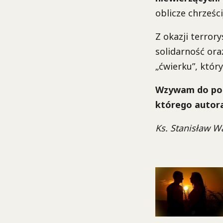
oblicze chrześc
Z okazji terror
solidarność ora
„ćwierku”, któr
Wzywam do poku
którego autora
Ks. Stanisław W