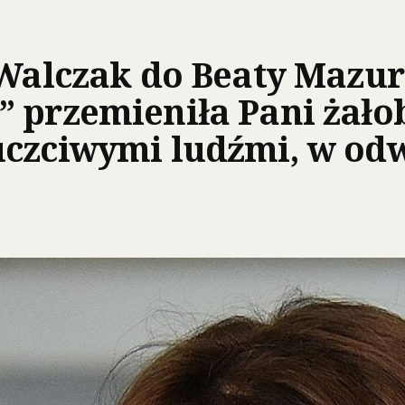
 Walczak do Beaty Mazu
 przemieniła Pani żało
czciwymi ludźmi, w odw