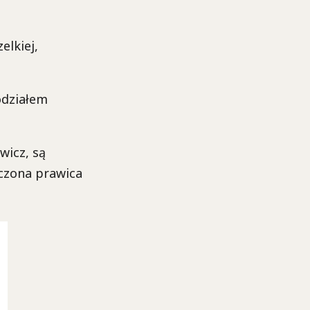
elkiej,
odziałem
wicz, są
oczona prawica