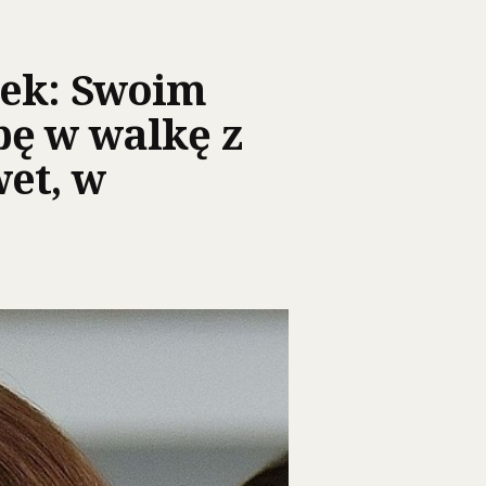
rek: Swoim
bę w walkę z
et, w