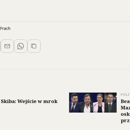
Frach
POLI
 Skiba: Wejście w mrok
Bea
Maz
osk
prz