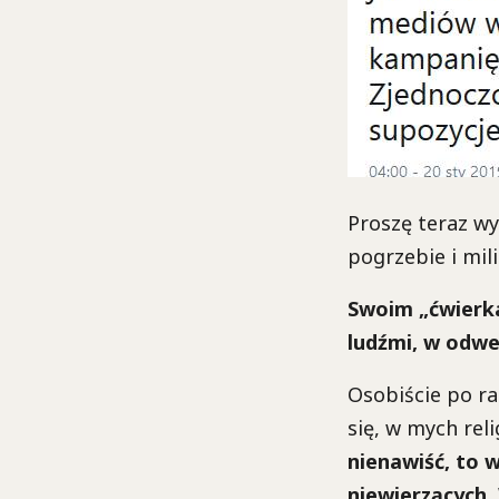
Proszę teraz w
pogrzebie i mil
Swoim „ćwierka
ludźmi, w odw
Osobiście po raz
się, w mych rel
nienawiść, to w
niewierzących.