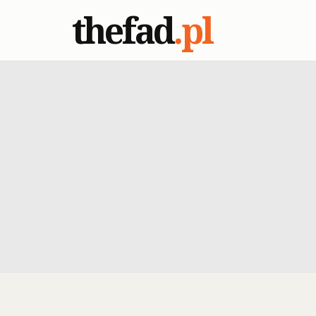
thefad
.pl