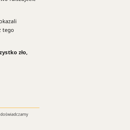
okazali
z tego
ystko zło,
aj doświadczamy