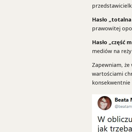
przedstawicielki
Hasło „totalna
prawowitej opoz
Hasło „część 
mediów na reży
Zapewniam, że 
wartościami chr
konsekwentnie 