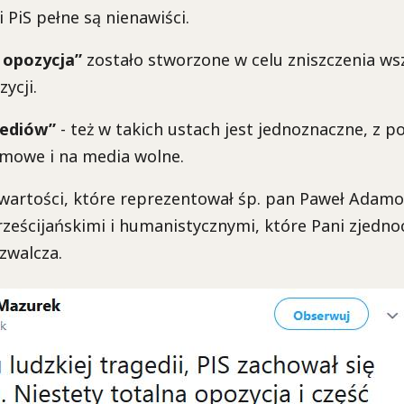
 PiS pełne są nienawiści.
 opozycja”
zostało stworzone w celu zniszczenia wsz
ycji.
mediów”
- też w takich ustach jest jednoznaczne, z p
mowe i na media wolne.
wartości, które reprezentował śp. pan Paweł Adamo
ześcijańskimi i humanistycznymi, które Pani zjedn
zwalcza.