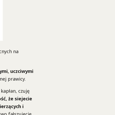
cnych na
ymi, uczciwymi
nej prawicy.
 kapłan, czuję
ść, że siejecie
ierzących i
wo fałszujecie