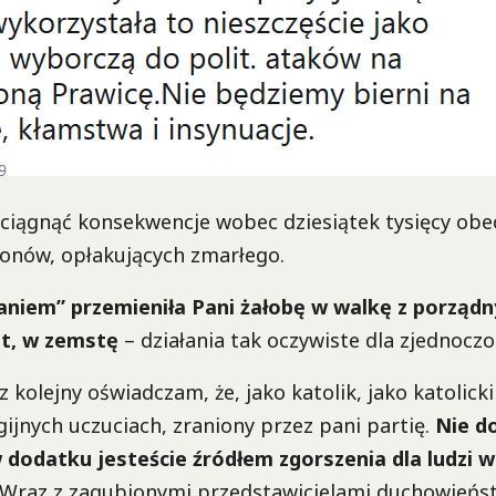
yciągnąć konsekwencje wobec dziesiątek tysięcy obe
ionów, opłakujących zmarłego.
niem” przemieniła Pani żałobę w walkę z porządn
et, w zemstę
– działania tak oczywiste dla zjednoczo
 kolejny oświadczam, że, jako katolik, jako katolicki
igijnych uczuciach, zraniony przez pani partię.
Nie do
 dodatku jesteście źródłem zgorszenia dla ludzi w
Wraz z zagubionymi przedstawicielami duchowieńst