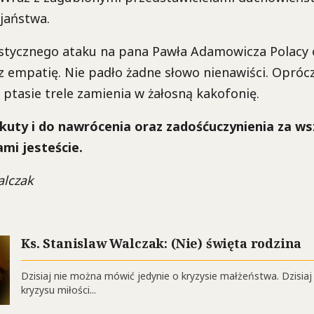
ijaństwa.
ystycznego ataku na pana Pawła Adamowicza Polacy 
z empatię. Nie padło żadne słowo nienawiści. Opróc
y ptasie trele zamienia w żałosną kakofonię.
ty i do nawrócenia oraz zadośćuczynienia za wsz
mi jesteście.
alczak
Ks. Stanislaw Walczak: (Nie) święta rodzina
Dzisiaj nie można mówić jedynie o kryzysie małżeństwa. Dzisi
kryzysu miłości...