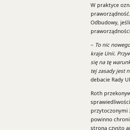
W praktyce ozn
praworządność.
Odbudowy, jeśl
praworządności
–
To nic nowego
kraje Unii. Prz
się na tę warun
tej zasady jest
debacie Rady UE
Roth przekonywa
sprawiedliwości
przytoczonymi 
powinno chroni
stroną czysto 