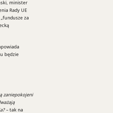
ski, minister
zenia Rady UE
 „fundusze za
ecką
apowiada
du będzie
są zaniepokojeni
dważają
a? –
tak na