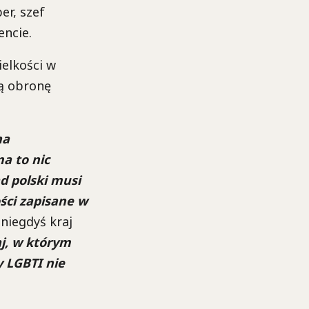
er, szef
encie.
ielkości w
dą obronę
na
ma to nic
d polski musi
ci zapisane w
 niegdyś kraj
aj, w którym
 LGBTI nie