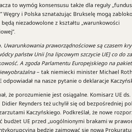
acza to wymóg konsensusu także dla reguły „fundus
” Węgry i Polska sznatażując Brukselę mogą zablo
i będą niezadowolone z kształtu „warunkowości
owej”.
. Uwarunkowania praworządnościowe są czasem kry
ywódcy państw Unii [na lipcowym szczycie UE] co do za
kowość. A zgoda Parlamentu Europejskiego na pakie
 niewyobrażalna
– tak niemiecki minister Michael Roth
 odpowiadał na nasze pytanie o deklaracje Kaczyńs
ł, że porozumienie jest osiągalne. Komisarz UE ds.
 Didier Reynders też uchylił się od bezpośredniej po
zarzutami Kaczyńskiego. Podkreślał, że nowe rozpor
ć budżet UE przed „uogólnionymi brakami w prawor
antykorupcyjną będzie zajmować się nowa Prokuratu