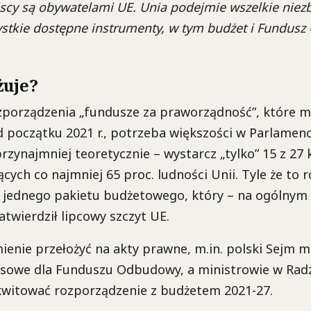
scy są obywatelami UE. Unia podejmie wszelkie niezb
stkie dostępne instrumenty, w tym budżet i Fundus
żuje?
ozporządzenia „fundusze za praworządność”, które m
 początku 2021 r., potrzeba większości w Parlamenc
rzynajmniej teoretycznie – wystarcz „tylko” 15 z 27 
ych co najmniej 65 proc. ludności Unii. Tyle że to 
 jednego pakietu budżetowego, który – na ogólnym
atwierdził lipcowy szczyt UE.
enie przełożyć na akty prawne, m.in. polski Sejm m
nsowe dla Funduszu Odbudowy, a ministrowie w Rad
kwitować rozporządzenie z budżetem 2021-27.