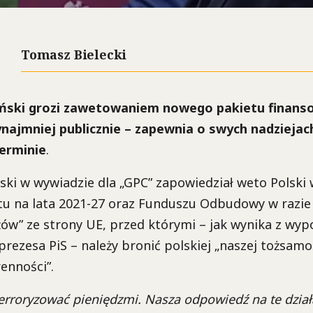
Tomasz Bielecki
yński grozi zawetowaniem nowego pakietu finans
ynajmniej publicznie – zapewnia o swych nadzieja
erminie
.
ński w wywiadzie dla „GPC” zapowiedział weto Polsk
tu na lata 2021-27 oraz Funduszu Odbudowy w razie
żów” ze strony UE, przed którymi – jak wynika z wyp
prezesa PiS – należy bronić polskiej „naszej tożsamo
enności”.
terroryzować pieniędzmi. Nasza odpowiedź na te dział