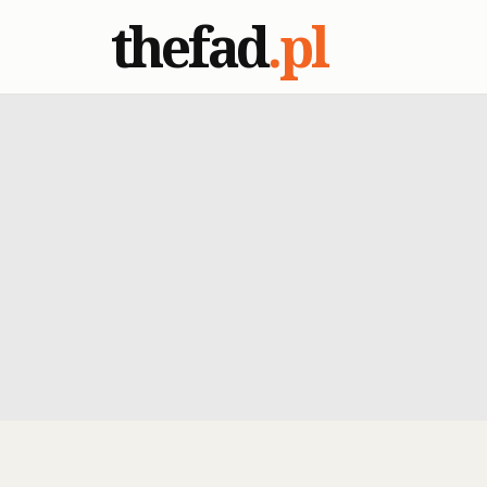
thefad
.pl