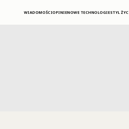
WIADOMOŚCI
OPINIE
NOWE TECHNOLOGIE
STYL ŻYC