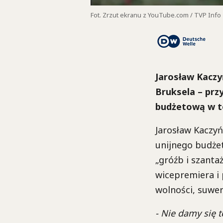
Fot. Zrzut ekranu z YouTube.com / TVP Info
Jarosław Kacz
Bruksela – prz
budżetową w t
Jarosław Kaczy
unijnego budże
„gróźb i szanta
wicepremiera i 
wolności, suwer
- Nie damy się 