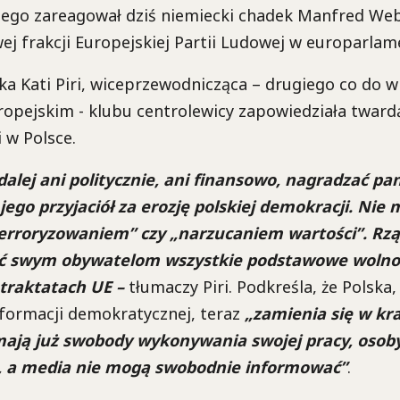
iego zareagował dziś niemiecki chadek Manfred Web
j frakcji Europejskiej Partii Ludowej w europarlam
a Kati Piri, wiceprzewodnicząca – drugiego co do w
ropejskim - klubu centrolewicy zapowiedziała twar
 w Polsce.
alej ani politycznie, ani finansowo, nagradzać pa
jego przyjaciół za erozję polskiej demokracji. Nie 
erroryzowaniem” czy „narzucaniem wartości”. Rzą
 swym obywatelom wszystkie podstawowe wolnoś
 traktatach UE –
tłumaczy Piri. Podkreśla, że Polska,
formacji demokratycznej, teraz
„zamienia się w kr
mają już swobody wykonywania swojej pracy, osoby
, a media nie mogą swobodnie informować”
.