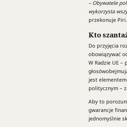
– Obywatele pol
wykorzysta wszy
przekonuje Piri.
Kto szanta
Do przyjęcia r
obowiązywać od
W Radzie UE – p
głosówobejmując
jest elementem
politycznym – z
Aby to porozumi
gwarancje fina
jednomyślnie s