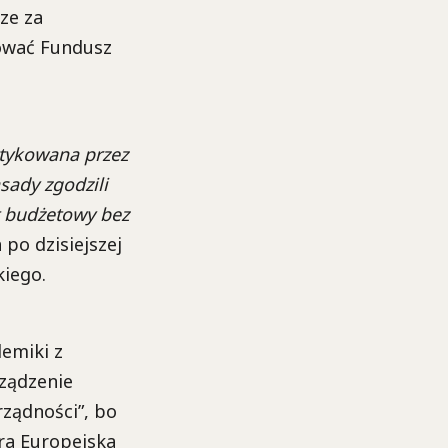
ze za
kować Fundusz
tykowana przez
sady zgodzili
t budżetowy bez
 po dzisiejszej
kiego.
lemiki z
ządzenie
ządności”, bo
ra Europejska