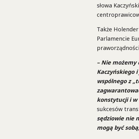
słowa Kaczyńsk
centroprawicowe
Także Holenderk
Parlamencie Eu
praworządności
– Nie możemy d
Kaczyńskiego i 
wspólnego z „t
zagwarantować
konstytucji i w
sukcesów trans
sędziowie nie 
mogą być sobą