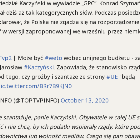
iedział Kaczyński w wywiadzie „GPC”. Konrad Szymań
wał dziś aż tak kategorycznych słów. Podczas posied
arował, że Polska nie zgadza się na rozporządzenie
 w wersji zaproponowanej we wrześniu przez niemi
Tvp2
| Może być
#weto
wobec unijnego budżetu - z
Jarosław
#Kaczyński
. Zapowiada, że stanowisko rzą
d tego, czy groźby i szantaże ze strony
#UE
"będą
ic.twitter.com/BRr7B9KJN0
INFO (@TOPTVPINFO)
October 13, 2020
ie szantażuje, panie Kaczyński. Obywatele w całej UE 
 i nie chcą, by ich podatki wspierały rządy, które po
downictwa lub wolność mediów. Czego się pan obawi