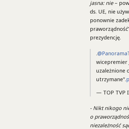
jasna: nie
– pow
ds. UE, nie uży
ponownie zadekl
praworządność”
prezydencję.
.
@Panorama
wicepremier 
uzależnione o
utrzymane".
p
— TOP TVP 
- Nikt nikogo n
o praworządność
niezależność są