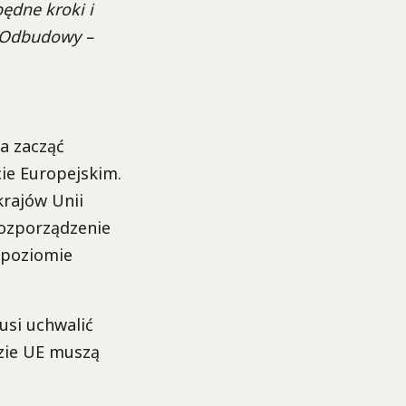
ędne kroki i
z Odbudowy –
a zacząć
ie Europejskim.
krajów Unii
rozporządzenie
 poziomie
usi uchwalić
zie UE muszą