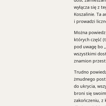
wyłącza się z t
Koszalinie. Ta
i prowadzi licz
Można powiedzie
których część (
pod uwagę bo „d
wszystkimi dos
znamion przest
Trudno powiedz
żmudnego postę
do ukrycia, wsz
broni się swoim
zakończeniu, z 