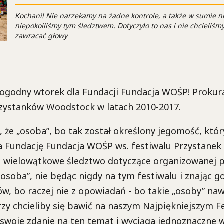
Kochani! Nie narzekamy na żadne kontrole, a także w sumie n
niepokoiliśmy tym śledztwem. Dotyczyło to nas i nie chcieliś
zawracać głowy
 pogodny wtorek dla Fundacji Fundacja WOŚP! Proku
rzystanków Woodstock w latach 2010-2017.
k, że „osoba”, bo tak został określony jegomość, któr
a Fundację Fundacja WOŚP ws. festiwalu Przystane
 wielowątkowe śledztwo dotyczące organizowanej p
osoba”, nie będąc nigdy na tym festiwalu i znając go
ów, bo raczej nie z opowiadań - bo takie „osoby” na
zy chcieliby się bawić na naszym Najpiękniejszym F
 swoje zdanie na ten temat i wyciąga jednoznaczne w