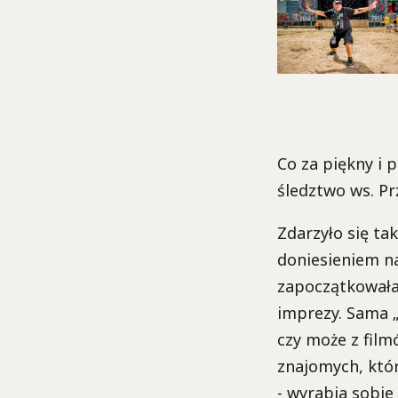
Co za piękny i
śledztwo ws. P
Zdarzyło się ta
doniesieniem n
zapoczątkowała
imprezy. Sama „
czy może z film
znajomych, któr
- wyrabia sobie