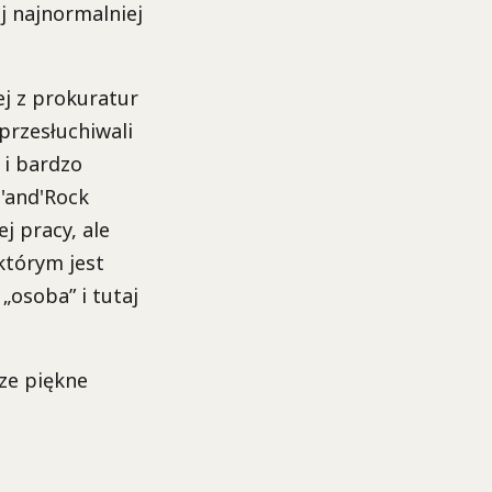
ej najnormalniej
ej z prokuratur
przesłuchiwali
 i bardzo
l'and'Rock
ej pracy, ale
którym jest
„osoba” i tutaj
ze piękne