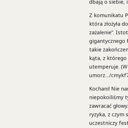
dbają o siebie,
Z komunikatu Pr
która złożyła do
zażalenie”. Ist
gigantycznego f
takie zakończen
kąta, z którego
utemperuje. (Wi
umorz…/cmykf7
Kochani! Nie na
niepokoiliśmy t
zawracać głowy.
ryzyka, z czym 
uczestniczy fes