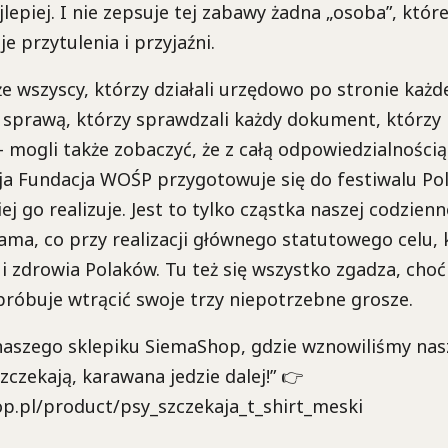
jlepiej. I nie zepsuje tej zabawy żadna „osoba”, któr
e przytulenia i przyjaźni.
e wszyscy, którzy działali urzędowo po stronie każd
 sprawą, którzy sprawdzali każdy dokument, którzy 
mogli także zobaczyć, że z całą odpowiedzialnością
ja Fundacja WOŚP przygotowuje się do festiwalu Po
iej go realizuje. Jest to tylko cząstka naszej codzienn
sama, co przy realizacji głównego statutowego celu, 
 i zdrowia Polaków. Tu też się wszystko zgadza, choć 
róbuje wtrącić swoje trzy niepotrzebne grosze.
aszego sklepiku SiemaShop, gdzie wznowiliśmy nas
szczekają, karawana jedzie dalej!” 👉
op.pl/product/psy_szczekaja_t_shirt_meski