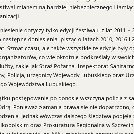
estiwal mianem najbardziej niebezpiecznego i łamią
nizacji.
iesienie dotyczy tylko edycji festiwalu z lat 2011 –
 następne doniesienia, pisząc o latach 2010, 2016 i
lat. Szmat czasu, ale także wszystkie te edycje był
rganizatorów, co wielokrotnie podkreślały w swoic
łużby, takie jak Straż Pożarna, Inspektorat Sanitarn
ny, Policja, urzędnicy Wojewody Lubuskiego oraz Ur
ego Województwa Lubuskiego.
zątku postępowanie po donosie wszczyna policja z 
Odrą. Ponieważ złamania prawa się nie dopatrzono
dzenia. Jednak wówczas dalszego śledztwa podjęła 
kopolskim oraz Prokuratura Regionalna w Szczecini
a w tej sprawie, po kilku miesiącach gorzowska pr