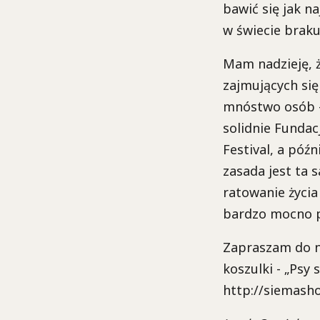
bawić się jak na
w świecie brakuj
Mam nadzieję, ż
zajmujących się
mnóstwo osób - 
solidnie Fundac
Festival, a późn
zasada jest ta 
ratowanie życia
bardzo mocno p
Zapraszam do n
koszulki - „Psy 
http://siemash