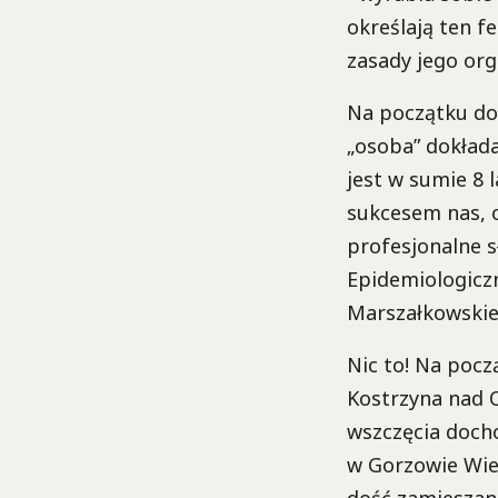
określają ten f
zasady jego orga
Na początku don
„osoba” dokłada
jest w sumie 8 
sukcesem nas, o
profesjonalne s
Epidemiologicz
Marszałkowski
Nic to! Na poc
Kostrzyna nad 
wszczęcia docho
w Gorzowie Wiel
dość zamieszani