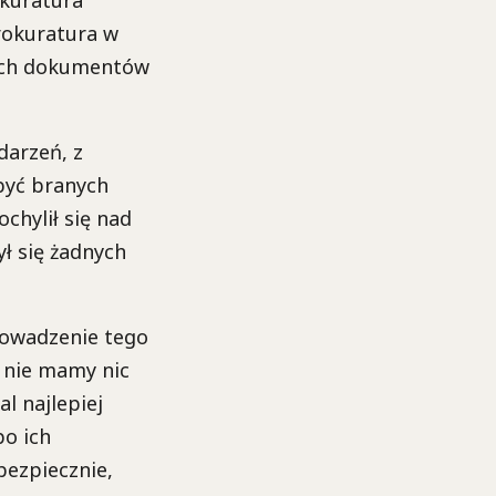
rokuratura w
nych dokumentów
darzeń, z
 być branych
chylił się nad
ł się żadnych
rowadzenie tego
 nie mamy nic
l najlepiej
po ich
bezpiecznie,