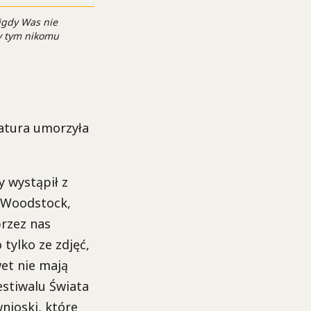
igdy Was nie
my tym nikomu
ratura umorzyła
y wystąpił z
k Woodstock,
rzez nas
 tylko ze zdjęć,
wet nie mają
estiwalu Świata
nioski, które