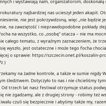
 innych i wystawiają nam, organizatorom, doskonałą 
okuratury najbardziej nas ucieszył jeden akapit. Ot
niesienie, nie jest pokrzywdzoną, więc „nie będzie je
otnie, na zawziętość i nieprawdopodobne pokłady złej
ocha na wszystko, co „osobę” otacza – nie ma mocn
ie całego tematu, z wyraźnym zaznaczeniem, że trz
 się wyszło, jest ostateczne i może tego focha chocia
ęcej o sprawie: https://szczecin.onet.pl/koszalin-pr
z )
rzekamy na żadne kontrole, a także w sumie nigdy W
ym śledztwem. Dotyczyło to nas i nie chcieliśmy ty
 Od trzech lat nasz festiwal otrzymuje status pod
się nie zgadzamy, ale z drugiej strony - robimy też w
tiwalu czuli się bezpiecznie i abyśmy także my, raze