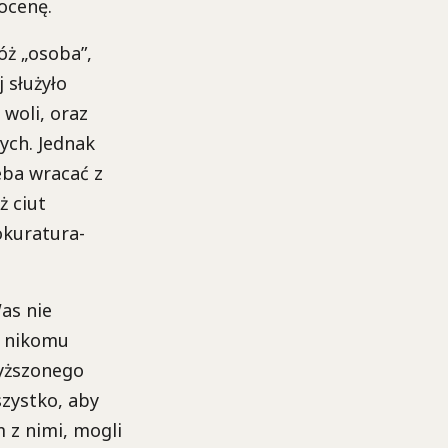
ocenę.
óż „osoba”,
j służyło
 woli, oraz
ych. Jednak
eba wracać z
ż ciut
okuratura-
as nie
m nikomu
wyższonego
szystko, aby
m z nimi, mogli