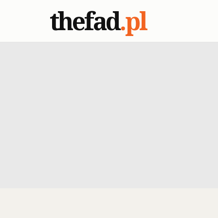
thefad
.pl