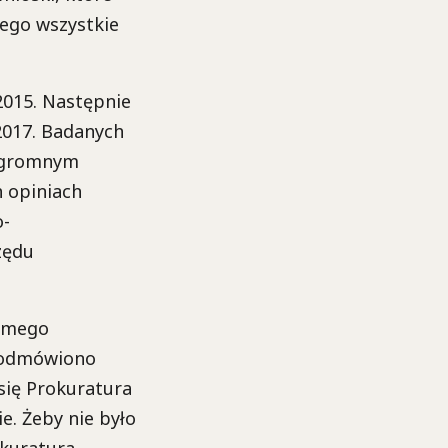
cego wszystkie
 2015. Następnie
 2017. Badanych
y ogromnym
h opiniach
o-
zędu
samego
, odmówiono
się Prokuratura
e. Żeby nie było
okuratura