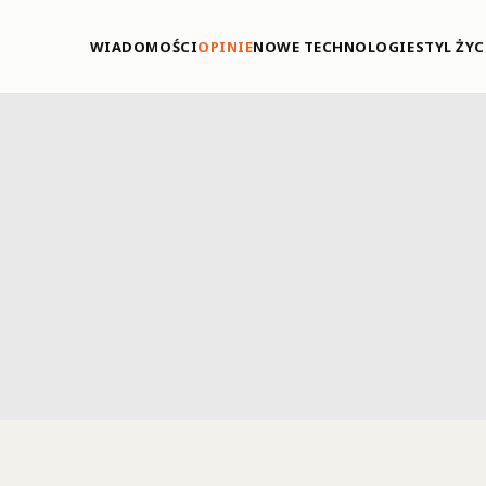
WIADOMOŚCI
OPINIE
NOWE TECHNOLOGIE
STYL ŻYC