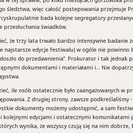
ego śledztwa, więc całość postepowania przejmuje P
 arcyskrupulatnie bada kolejne segregatory przesła
ne przesłuchania świadków.
ć, że trzy lata trwało bardzo intensywne badanie z
te najstarsze edycje festiwalu) w ogóle nie powinno
oszło do przedawnienia”. Prokurator i tak jednak po
tępnymi dokumentami i materiałami i… Nie dopatrzy
ępstwa.
ieć, ile osób ostatecznie było zaangażowanych w p
powania. Z drugiej strony, zawsze podkreślaliśmy -
ystkie dokumenty możemy udostępnić, a sam festiwa
i kolejnymi edycjami i ostatecznymi komunikatami 
których wynika, że wszyscy czują się na nim dobrze, 