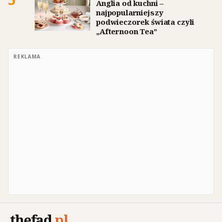
Anglia od kuchni –
najpopularniejszy
podwieczorek świata czyli
„Afternoon Tea”
REKLAMA
thefad
.
pl