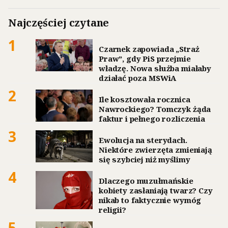
Najczęściej czytane
1
Czarnek zapowiada „Straż
Praw”, gdy PiS przejmie
władzę. Nowa służba miałaby
działać poza MSWiA
2
Ile kosztowała rocznica
Nawrockiego? Tomczyk żąda
faktur i pełnego rozliczenia
3
Ewolucja na sterydach.
Niektóre zwierzęta zmieniają
się szybciej niż myślimy
4
Dlaczego muzułmańskie
kobiety zasłaniają twarz? Czy
nikab to faktycznie wymóg
religii?
5