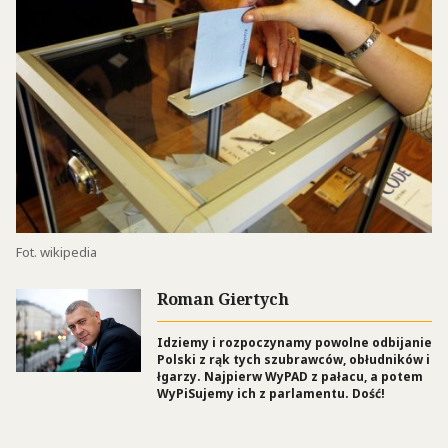
Fot. wikipedia
Roman Giertych
Idziemy i rozpoczynamy powolne odbijanie
Polski z rąk tych szubrawców, obłudników i
łgarzy. Najpierw WyPAD z pałacu, a potem
WyPiSujemy ich z parlamentu. Dość!