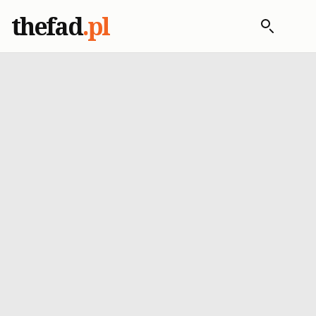
thefad
.pl