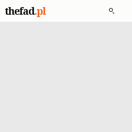
thefad
.pl