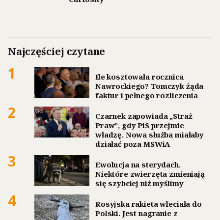
Najczęściej czytane
1
Ile kosztowała rocznica
Nawrockiego? Tomczyk żąda
faktur i pełnego rozliczenia
2
Czarnek zapowiada „Straż
Praw”, gdy PiS przejmie
władzę. Nowa służba miałaby
działać poza MSWiA
3
Ewolucja na sterydach.
Niektóre zwierzęta zmieniają
się szybciej niż myślimy
4
Rosyjska rakieta wleciała do
Polski. Jest nagranie z