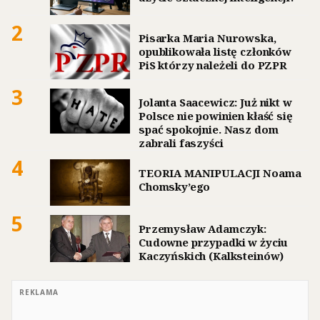
2
Pisarka Maria Nurowska,
opublikowała listę członków
PiS którzy należeli do PZPR
3
Jolanta Saacewicz: Już nikt w
Polsce nie powinien kłaść się
spać spokojnie. Nasz dom
zabrali faszyści
4
TEORIA MANIPULACJI Noama
Chomsky’ego
5
Przemysław Adamczyk:
Cudowne przypadki w życiu
Kaczyńskich (Kalksteinów)
REKLAMA