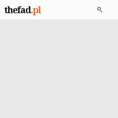
thefad
.pl