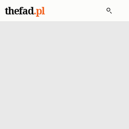
thefad
.pl