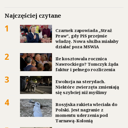
Najczęściej czytane
1
Czarnek zapowiada „Straż
Praw”, gdy PiS przejmie
władzę. Nowa służba miałaby
działać poza MSWiA
2
Ile kosztowała rocznica
Nawrockiego? Tomczyk żąda
faktur i pełnego rozliczenia
3
Ewolucja na sterydach.
Niektóre zwierzęta zmieniają
się szybciej niż myślimy
4
Rosyjska rakieta wleciała do
Polski. Jest nagranie z
momentu uderzenia pod
Tarnawą-Kolonią