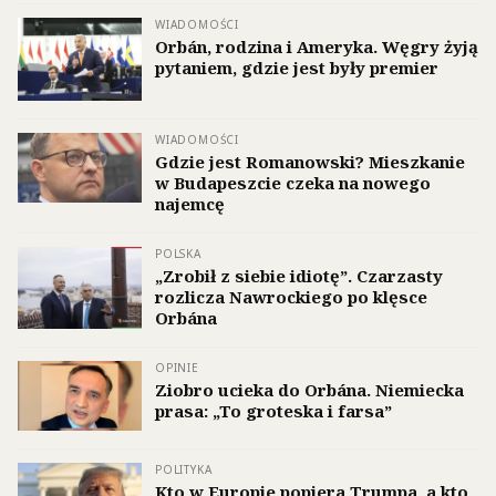
WIADOMOŚCI
Orbán, rodzina i Ameryka. Węgry żyją
pytaniem, gdzie jest były premier
WIADOMOŚCI
Gdzie jest Romanowski? Mieszkanie
w Budapeszcie czeka na nowego
najemcę
POLSKA
„Zrobił z siebie idiotę”. Czarzasty
rozlicza Nawrockiego po klęsce
Orbána
OPINIE
Ziobro ucieka do Orbána. Niemiecka
prasa: „To groteska i farsa”
POLITYKA
Kto w Europie popiera Trumpa, a kto