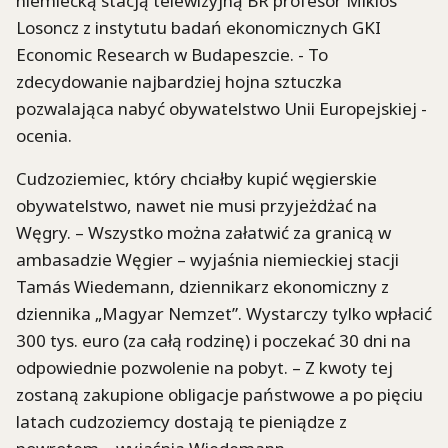
niemiecką stacją telewizyjną BR profesor Miklós
Losoncz z instytutu badań ekonomicznych GKI
Economic Research w Budapeszcie. - To
zdecydowanie najbardziej hojna sztuczka
pozwalająca nabyć obywatelstwo Unii Europejskiej -
ocenia.
Cudzoziemiec, który chciałby kupić węgierskie
obywatelstwo, nawet nie musi przyjeżdżać na
Węgry. – Wszystko można załatwić za granicą w
ambasadzie Węgier – wyjaśnia niemieckiej stacji
Tamás Wiedemann, dziennikarz ekonomiczny z
dziennika „Magyar Nemzet”. Wystarczy tylko wpłacić
300 tys. euro (za całą rodzinę) i poczekać 30 dni na
odpowiednie pozwolenie na pobyt. – Z kwoty tej
zostaną zakupione obligacje państwowe a po pięciu
latach cudzoziemcy dostają te pieniądze z