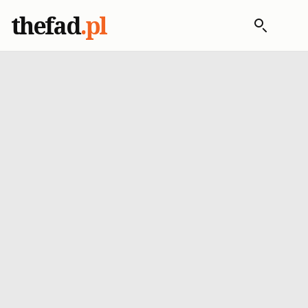
thefad
.pl