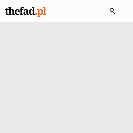
thefad
.pl