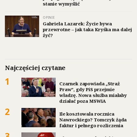
stanie wymyślić
OPINIE
Gabriela Lazarek: Życie bywa
przewrotne – jak taka Kryśka ma dalej
żyć?
Najczęściej czytane
1
Czarnek zapowiada „Straż
Praw”, gdy PiS przejmie
władzę. Nowa służba miałaby
działać poza MSWiA
2
Ile kosztowała rocznica
Nawrockiego? Tomczyk żąda
faktur i pełnego rozliczenia
3