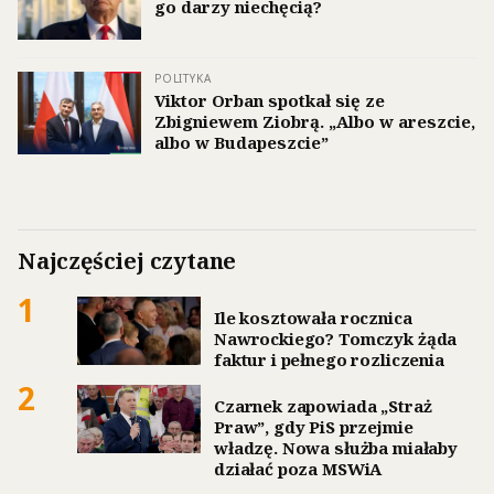
go darzy niechęcią?
POLITYKA
Viktor Orban spotkał się ze
Zbigniewem Ziobrą. „Albo w areszcie,
albo w Budapeszcie”
Najczęściej czytane
1
Ile kosztowała rocznica
Nawrockiego? Tomczyk żąda
faktur i pełnego rozliczenia
2
Czarnek zapowiada „Straż
Praw”, gdy PiS przejmie
władzę. Nowa służba miałaby
działać poza MSWiA