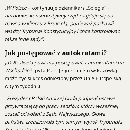
„W Polsce –
kontynuuje dziennikarz „Spiegla”
-
narodowo-konserwatywny rząd znajduje się od
dawna w klinczu z Brukselą, ponieważ pozbawił
władzy Trybunał Konstytucyjny i chce kontrolować
także inne sądy”.
Jak postępować z autokratami?
Jak Bruksela powinna postępować z autokratami na
Wschodzie? -
pyta Puhl. Jego zdaniem wskazówką
może być sukces odniesiony przez Unię Europejską
w tym tygodniu.
„Prezydent Polski Andrzej Duda podpisał ustawę
przywracającą do pracy sędziów, którzy wcześniej
zostali odwołani z Sądu Najwyższego. Głowa
państwa zrealizowała tym samym wyrok Trybunału
Sprawiedliwości UE”
– pisze autor. Jego zdaniem ta