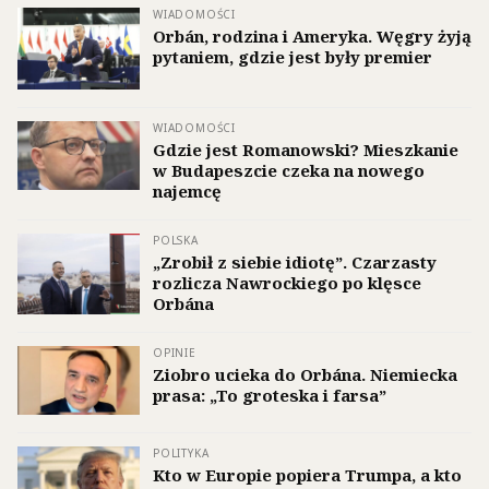
WIADOMOŚCI
Orbán, rodzina i Ameryka. Węgry żyją
pytaniem, gdzie jest były premier
WIADOMOŚCI
Gdzie jest Romanowski? Mieszkanie
w Budapeszcie czeka na nowego
najemcę
POLSKA
„Zrobił z siebie idiotę”. Czarzasty
rozlicza Nawrockiego po klęsce
Orbána
OPINIE
Ziobro ucieka do Orbána. Niemiecka
prasa: „To groteska i farsa”
POLITYKA
Kto w Europie popiera Trumpa, a kto