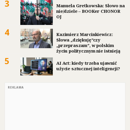
3
Manuela Gretkowska: Słowo na
nie/dziele – BOOKer CHONOR
OJ
4
Kazimierz Marcinkiewicz:
Słowa „dziękuję”czy
„przepraszam”, w polskim
życiu politycznym nie istnieją
5
AI Act: kiedy trzeba ujawnić
użycie sztucznej inteligencji?
REKLAMA