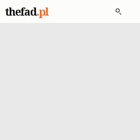
thefad
.pl