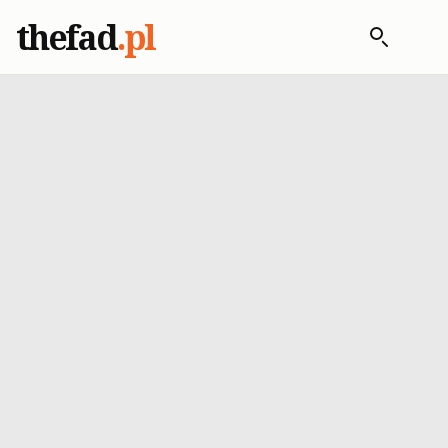
thefad
.pl