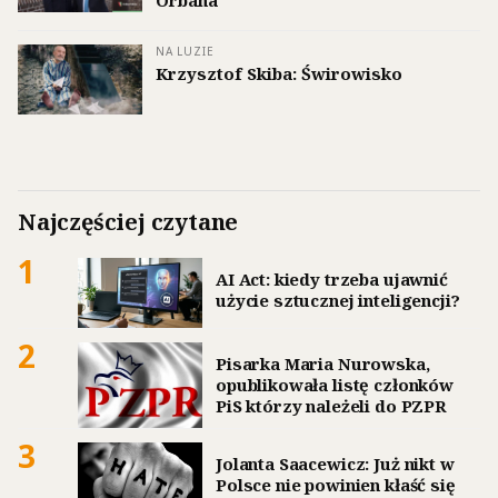
Orbána
NA LUZIE
Krzysztof Skiba: Świrowisko
Najczęściej czytane
1
AI Act: kiedy trzeba ujawnić
użycie sztucznej inteligencji?
2
Pisarka Maria Nurowska,
opublikowała listę członków
PiS którzy należeli do PZPR
3
Jolanta Saacewicz: Już nikt w
Polsce nie powinien kłaść się