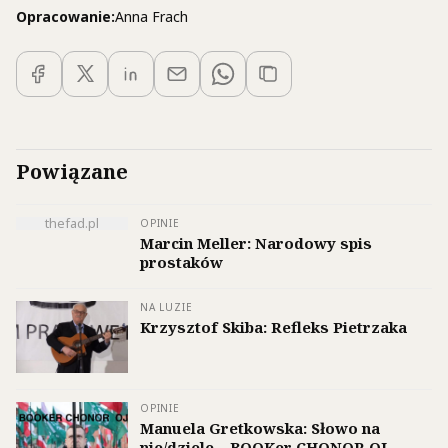
Opracowanie:
Anna Frach
Powiązane
thefad.pl
OPINIE
Marcin Meller: Narodowy spis
prostaków
NA LUZIE
Krzysztof Skiba: Refleks Pietrzaka
OPINIE
Manuela Gretkowska: Słowo na
nie/dziele – BOOKer CHONOR OJ