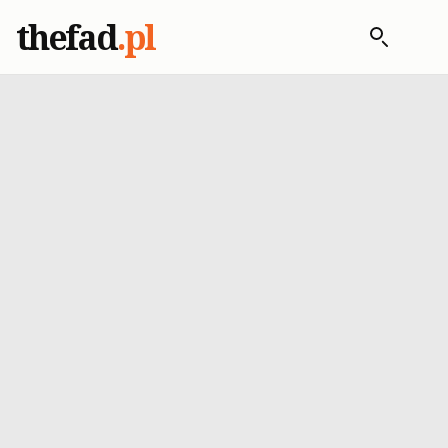
thefad
.pl