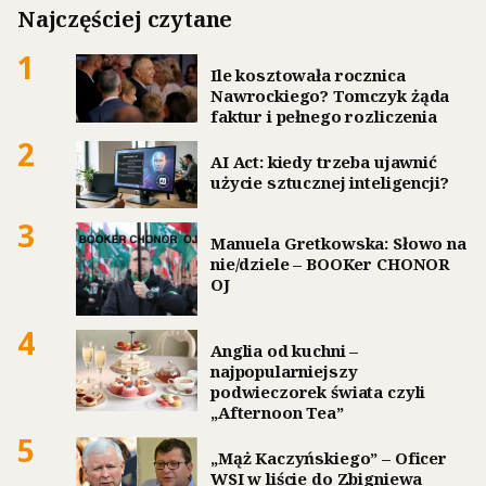
Najczęściej czytane
1
Ile kosztowała rocznica
Nawrockiego? Tomczyk żąda
faktur i pełnego rozliczenia
2
AI Act: kiedy trzeba ujawnić
użycie sztucznej inteligencji?
3
Manuela Gretkowska: Słowo na
nie/dziele – BOOKer CHONOR
OJ
4
Anglia od kuchni –
najpopularniejszy
podwieczorek świata czyli
„Afternoon Tea”
5
„Mąż Kaczyńskiego” – Oficer
WSI w liście do Zbigniewa