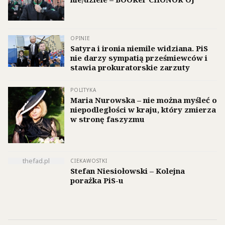
OPINIE
Satyra i ironia niemile widziana. PiS
nie darzy sympatią prześmiewców i
stawia prokuratorskie zarzuty
POLITYKA
Maria Nurowska – nie można myśleć o
niepodległości w kraju, który zmierza
w stronę faszyzmu
thefad.pl
CIEKAWOSTKI
Stefan Niesiołowski – Kolejna
porażka PiS-u