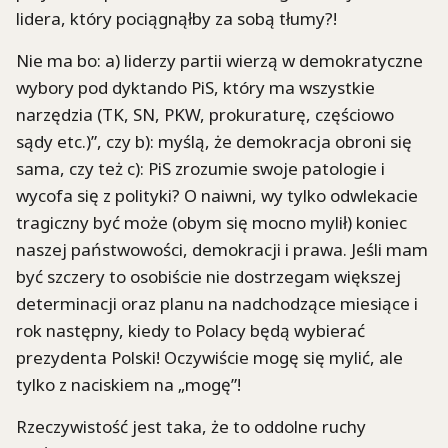
lidera, który pociągnąłby za sobą tłumy?!
Nie ma bo: a) liderzy partii wierzą w demokratyczne
wybory pod dyktando PiS, który ma wszystkie
narzędzia (TK, SN, PKW, prokuraturę, częściowo
sądy etc.)”, czy b): myślą, że demokracja obroni się
sama, czy też c): PiS zrozumie swoje patologie i
wycofa się z polityki? O naiwni, wy tylko odwlekacie
tragiczny być może (obym się mocno mylił) koniec
naszej państwowości, demokracji i prawa. Jeśli mam
być szczery to osobiście nie dostrzegam większej
determinacji oraz planu na nadchodzące miesiące i
rok następny, kiedy to Polacy będą wybierać
prezydenta Polski! Oczywiście mogę się mylić, ale
tylko z naciskiem na „mogę”!
Rzeczywistość jest taka, że to oddolne ruchy