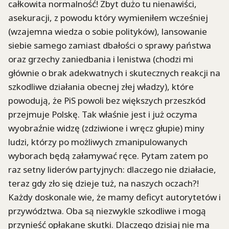
całkowita normalność! Zbyt dużo tu nienawiści,
asekuracji, z powodu który wymieniłem wcześniej
(wzajemna wiedza o sobie polityków), lansowanie
siebie samego zamiast dbałości o sprawy państwa
oraz grzechy zaniedbania i lenistwa (chodzi mi
głównie o brak adekwatnych i skutecznych reakcji na
szkodliwe działania obecnej złej władzy), które
powodują, że PiS powoli bez większych przeszkód
przejmuje Polskę. Tak właśnie jest i już oczyma
wyobraźnie widzę (zdziwione i wręcz głupie) miny
ludzi, którzy po możliwych zmanipulowanych
wyborach będą załamywać ręce. Pytam zatem po
raz setny liderów partyjnych: dlaczego nie działacie,
teraz gdy zło się dzieje tuż, na naszych oczach?!
Każdy doskonale wie, że mamy deficyt autorytetów i
przywództwa. Oba są niezwykle szkodliwe i mogą
przynieść opłakane skutki. Dlaczego dzisiaj nie ma