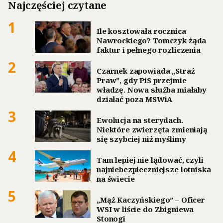
Najczęściej czytane
1
Ile kosztowała rocznica
Nawrockiego? Tomczyk żąda
faktur i pełnego rozliczenia
2
Czarnek zapowiada „Straż
Praw”, gdy PiS przejmie
władzę. Nowa służba miałaby
działać poza MSWiA
3
Ewolucja na sterydach.
Niektóre zwierzęta zmieniają
się szybciej niż myślimy
4
Tam lepiej nie lądować, czyli
najniebezpieczniejsze lotniska
na świecie
5
„Mąż Kaczyńskiego” – Oficer
WSI w liście do Zbigniewa
Stonogi