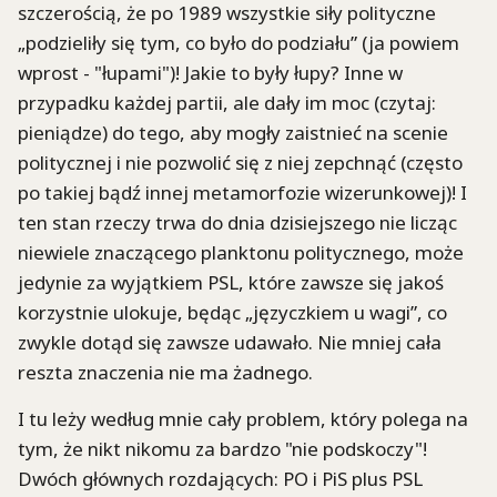
szczerością, że po 1989 wszystkie siły polityczne
„podzieliły się tym, co było do podziału” (ja powiem
wprost - "łupami")! Jakie to były łupy? Inne w
przypadku każdej partii, ale dały im moc (czytaj:
pieniądze) do tego, aby mogły zaistnieć na scenie
politycznej i nie pozwolić się z niej zepchnąć (często
po takiej bądź innej metamorfozie wizerunkowej)! I
ten stan rzeczy trwa do dnia dzisiejszego nie licząc
niewiele znaczącego planktonu politycznego, może
jedynie za wyjątkiem PSL, które zawsze się jakoś
korzystnie ulokuje, będąc „języczkiem u wagi”, co
zwykle dotąd się zawsze udawało. Nie mniej cała
reszta znaczenia nie ma żadnego.
I tu leży według mnie cały problem, który polega na
tym, że nikt nikomu za bardzo "nie podskoczy"!
Dwóch głównych rozdających: PO i PiS plus PSL