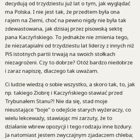
decydują od trzydziestu już lat o tym, jak wyglądać
ma Polska. I nie jest tak, że przedtem była ona
rajem na Ziemi, choć na pewno nigdy nie była tak
zdewastowana, jak dzisiaj przez pisowską sektę
pana Kaczyńskiego. To jednakże nie zmienia tego,
że niezatapialni od trzydziestu lat liderzy z innych niż
PiS istotnych partii trwają na swoich stołkach
niezagrożeni. Czy to dobrze? Otóż bardzo niedobrze
i zaraz napiszę, dlaczego tak uważam.
Ci ludzie wiedzą o sobie wszystko, a skoro tak, to, jak
np. takiego Ziobrę i Kaczyńskiego stawiać przed
Trybunałem Stanu?! Nie da się, stad moje
nieustające "boje" o odejście starych wyżeraczy, co
wielu lekceważy, stawiając mi zarzuty, że to
działanie wbrew opozycji i tego rodzaju inne bzdury.
Ja natomiast jestem zwyczajnym zjadaczem chleba;