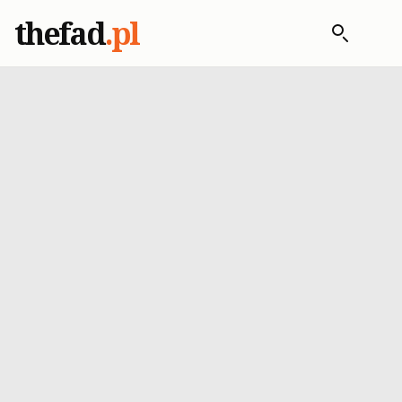
thefad
.pl