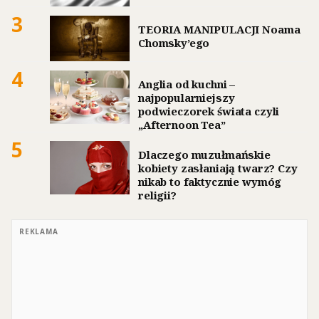
3
TEORIA MANIPULACJI Noama
Chomsky’ego
4
Anglia od kuchni –
najpopularniejszy
podwieczorek świata czyli
„Afternoon Tea”
5
Dlaczego muzułmańskie
kobiety zasłaniają twarz? Czy
nikab to faktycznie wymóg
religii?
REKLAMA