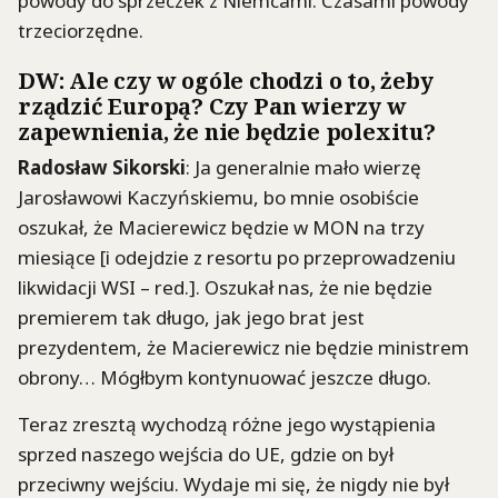
powody do sprzeczek z Niemcami. Czasami powody
trzeciorzędne.
DW: Ale czy w ogóle chodzi o to, żeby
rządzić Europą? Czy Pan wierzy w
zapewnienia, że nie będzie polexitu?
Radosław Sikorski
: Ja generalnie mało wierzę
Jarosławowi Kaczyńskiemu, bo mnie osobiście
oszukał, że Macierewicz będzie w MON na trzy
miesiące [i odejdzie z resortu po przeprowadzeniu
likwidacji WSI – red.]. Oszukał nas, że nie będzie
premierem tak długo, jak jego brat jest
prezydentem, że Macierewicz nie będzie ministrem
obrony… Mógłbym kontynuować jeszcze długo.
Teraz zresztą wychodzą różne jego wystąpienia
sprzed naszego wejścia do UE, gdzie on był
przeciwny wejściu. Wydaje mi się, że nigdy nie był