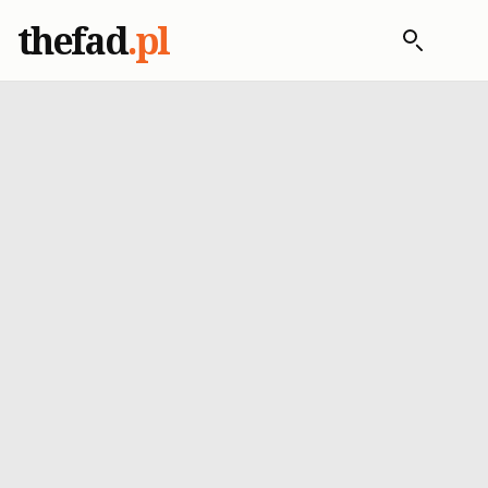
thefad
.pl