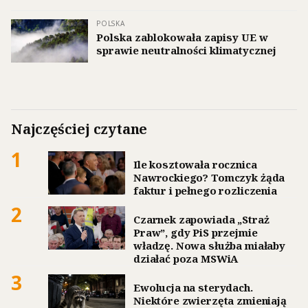
POLSKA
Polska zablokowała zapisy UE w
sprawie neutralności klimatycznej
Najczęściej czytane
1
Ile kosztowała rocznica
Nawrockiego? Tomczyk żąda
faktur i pełnego rozliczenia
2
Czarnek zapowiada „Straż
Praw”, gdy PiS przejmie
władzę. Nowa służba miałaby
działać poza MSWiA
3
Ewolucja na sterydach.
Niektóre zwierzęta zmieniają