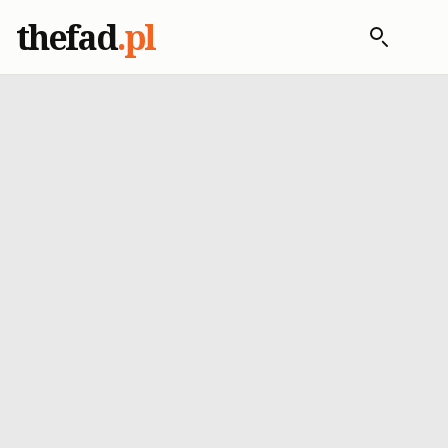
thefad
.pl