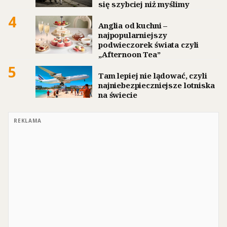
się szybciej niż myślimy
4
Anglia od kuchni –
najpopularniejszy
podwieczorek świata czyli
„Afternoon Tea”
5
Tam lepiej nie lądować, czyli
najniebezpieczniejsze lotniska
na świecie
REKLAMA