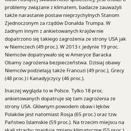
problemy związane z klimatem, badacze zauważyli
także narastanie postaw nieprzychylnych Stanom
Zjednoczonym za rządów Donalda Trumpa. W
żadnym innym z ankietowanych krajów nie
dopatrzono się takiego zagrożenia ze strony USA jak
w Niemczech (49 proc.). W 2013 r. jedynie 19 proc.
Niemców dopatrywało się w Ameryce Baracka
Obamy zagrożenia bezpieczeństwa. Dzisiaj obawy
Niemców podzielają także Francuzi (49 proc.), Grecy
(48 proc.) i Kanadyjczycy (46 proc.).
Inaczej wygląda to w Polsce. Tylko 18 proc.
ankietowanych dopatruje się tam zagrożenia ze
strony USA. Głównym powodem obaw i lęków
Polaków jest natomiast Rosja (65 proc.) oraz tzw.
Państwo Islamskie (59 proc.). Na trzecim miejscu na
skali strachu znajdują zmiany klimatyczne (55 proc.).